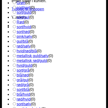
Ingen varer i kurven.
Grøn
(
0
)
sort/sort
(
0
)
Tilbage til shoppen
sort/guld
(
0
)
sort/gul
(
0
)
Varekurv
Rød
(
0
)
sort/hvid
(
0
)
sort/rød
(
0
)
pink/sølv
(
0
)
gul/blå
(
0
)
rød/sølv
(
0
)
hvid/rød/blå
(
0
)
metallisk guld/sølv
(
0
)
metallisk rød/guld
(
0
)
hvid/guld
(
0
)
sort/grå
(
0
)
blå/rød
(
0
)
grå/gul
(
0
)
rød/grå
(
0
)
sort/blå
(
0
)
blå/hvid
(
0
)
rød/hvid
(
0
)
sort/sølv
(
0
)