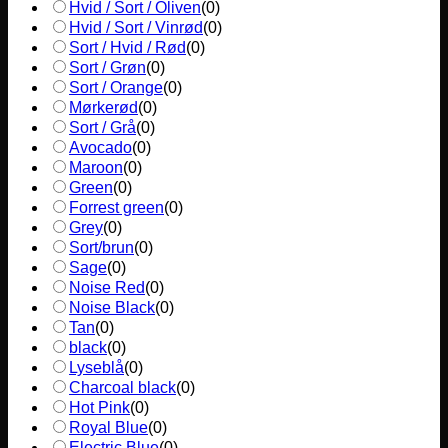
Hvid / Sort / Oliven
(
0
)
Hvid / Sort / Vinrød
(
0
)
Sort / Hvid / Rød
(
0
)
Sort / Grøn
(
0
)
Sort / Orange
(
0
)
Mørkerød
(
0
)
Sort / Grå
(
0
)
Avocado
(
0
)
Maroon
(
0
)
Green
(
0
)
Forrest green
(
0
)
Grey
(
0
)
Sort/brun
(
0
)
Sage
(
0
)
Noise Red
(
0
)
Noise Black
(
0
)
Tan
(
0
)
black
(
0
)
Lyseblå
(
0
)
Charcoal black
(
0
)
Hot Pink
(
0
)
Royal Blue
(
0
)
Electric Blue
(
0
)