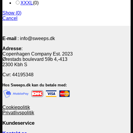
XXXL
(
0
)
Show
(
0
)
Cancel
E-mail
: info@sweeps.dk
Adresse
:
Copenhagen Company Est. 2023
Ørestads boulevard 59b 4,-413
2300 Kbh S
Cvr: 44195348
Hos Sweeps.dk kan du betale med:
Cookiepolitik
Privatlivspolitik
Kundeservice