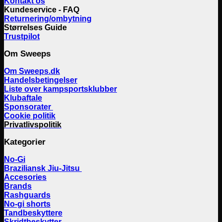
Kontakt os
Kundeservice - FAQ
Returnering/ombytning
Størrelses Guide
Trustpilot
Om Sweeps
Om Sweeps.dk
Handelsbetingelser
Liste over kampsportsklubber
Klubaftale
Sponsorater
Cookie politik
Privatlivspolitik
Kategorier
No-Gi
Braziliansk Jiu-Jitsu
Accesories
Brands
Rashguards
No-gi shorts
Tandbeskyttere
Skridtbeskytter