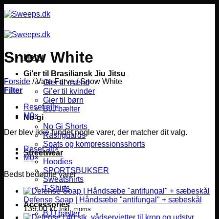
Fortsæt
til
indhold
Snow White
Menu
Gi’er til Brasiliansk Jiu Jitsu
Forside
/
Vare Farve
/
Snow White
Gier til mænd
Filter
Gi’er til kvinder
Gier til børn
Reset all
×
BJJ bælter
M0
×
No-gi
No Gi Shorts
Der blev ikke fundet nogle varer, der matcher dit valg.
Rashguards
Spats og kompressionsshorts
Reset all
×
Streetwear
M0
×
Hoodies
SPORTSBUKSER
Bedst bedømte varer
Sweatshirts
T-Shirts
Defense Soap | Håndsæbe "antifungal" + sæbeskål
Accessories
139,00
kr.
Inkl. moms
BJJ bælter