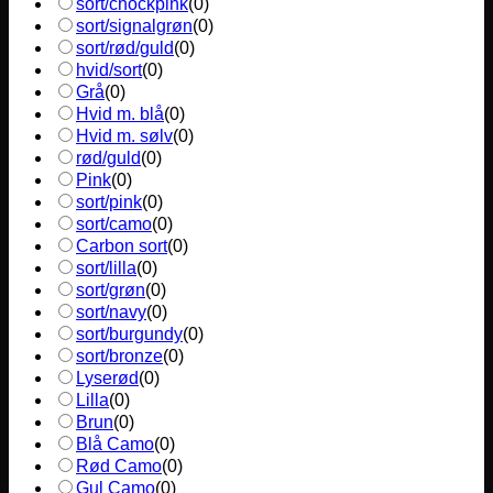
sort/chockpink
(
0
)
sort/signalgrøn
(
0
)
sort/rød/guld
(
0
)
hvid/sort
(
0
)
Grå
(
0
)
Hvid m. blå
(
0
)
Hvid m. sølv
(
0
)
rød/guld
(
0
)
Pink
(
0
)
sort/pink
(
0
)
sort/camo
(
0
)
Carbon sort
(
0
)
sort/lilla
(
0
)
sort/grøn
(
0
)
sort/navy
(
0
)
sort/burgundy
(
0
)
sort/bronze
(
0
)
Lyserød
(
0
)
Lilla
(
0
)
Brun
(
0
)
Blå Camo
(
0
)
Rød Camo
(
0
)
Gul Camo
(
0
)