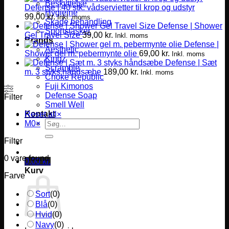
Beskyttelse
Defense | 40 stk. vådservietter til krop og udstyr
Hygiejne
99,00
kr.
Inkl. moms
Skade behandling
Defense | Shower
Sportstasker
Gel Travel Size
39,00
kr.
Inkl. moms
Brands
Defense |
Aesthetic
Shower gel m. pebermynte olie
69,00
kr.
Inkl. moms
Kingz
Defense | Sæt
Scramble
m. 3 styks håndsæbe
189,00
kr.
Inkl. moms
Choke Republic
Fuji Kimonos
Defense Soap
Filter
Smell Well
Kontakt
Reset all
×
Søg
M0
×
efter:
Filter
0
vare found
0,00
kr.
Kurv
Farve
Sort
(
0
)
Blå
(
0
)
Hvid
(
0
)
Navy
(
0
)