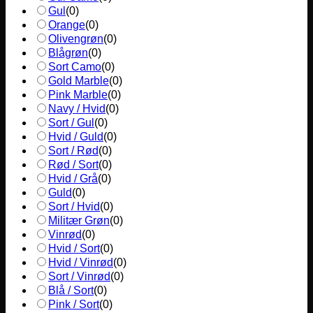
Gul
(
0
)
Orange
(
0
)
Olivengrøn
(
0
)
Blågrøn
(
0
)
Sort Camo
(
0
)
Gold Marble
(
0
)
Pink Marble
(
0
)
Navy / Hvid
(
0
)
Sort / Gul
(
0
)
Hvid / Guld
(
0
)
Sort / Rød
(
0
)
Rød / Sort
(
0
)
Hvid / Grå
(
0
)
Guld
(
0
)
Sort / Hvid
(
0
)
Militær Grøn
(
0
)
Vinrød
(
0
)
Hvid / Sort
(
0
)
Hvid / Vinrød
(
0
)
Sort / Vinrød
(
0
)
Blå / Sort
(
0
)
Pink / Sort
(
0
)