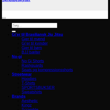
Søg
efter:
Gi’er til Brasiliansk Jiu Jitsu
Gier til mænd
Gi’er til kvinder
Gier til børn
BJJ bælter
No-gi
No Gi Shorts
Rashguards
Spats og kompressionsshorts
Streetwear
Hoodies
T-Shirts
SPORTSBUKSER
Sweatshirts
Brands
Aesthetic
Kingz
Scramble