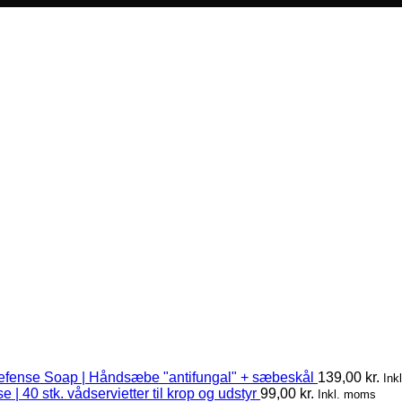
efense Soap | Håndsæbe "antifungal" + sæbeskål
139,00
kr.
Ink
 | 40 stk. vådservietter til krop og udstyr
99,00
kr.
Inkl. moms