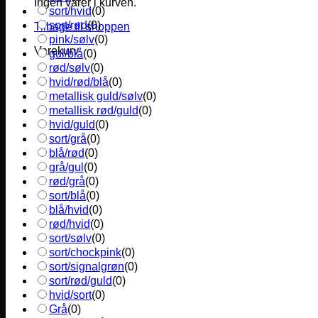
Ingen varer i kurven.
sort/hvid
(
0
)
sort/rød
(
0
)
Tilbage til shoppen
pink/sølv
(
0
)
Varekurv
gul/blå
(
0
)
rød/sølv
(
0
)
hvid/rød/blå
(
0
)
metallisk guld/sølv
(
0
)
metallisk rød/guld
(
0
)
hvid/guld
(
0
)
sort/grå
(
0
)
blå/rød
(
0
)
grå/gul
(
0
)
rød/grå
(
0
)
sort/blå
(
0
)
blå/hvid
(
0
)
rød/hvid
(
0
)
sort/sølv
(
0
)
sort/chockpink
(
0
)
sort/signalgrøn
(
0
)
sort/rød/guld
(
0
)
hvid/sort
(
0
)
Grå
(
0
)