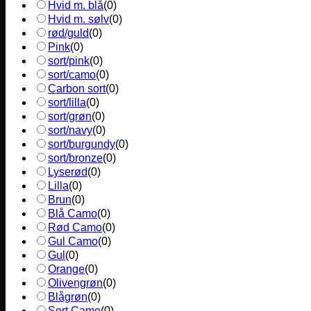
Hvid m. blå
(
0
)
Hvid m. sølv
(
0
)
rød/guld
(
0
)
Pink
(
0
)
sort/pink
(
0
)
sort/camo
(
0
)
Carbon sort
(
0
)
sort/lilla
(
0
)
sort/grøn
(
0
)
sort/navy
(
0
)
sort/burgundy
(
0
)
sort/bronze
(
0
)
Lyserød
(
0
)
Lilla
(
0
)
Brun
(
0
)
Blå Camo
(
0
)
Rød Camo
(
0
)
Gul Camo
(
0
)
Gul
(
0
)
Orange
(
0
)
Olivengrøn
(
0
)
Blågrøn
(
0
)
Sort Camo
(
0
)