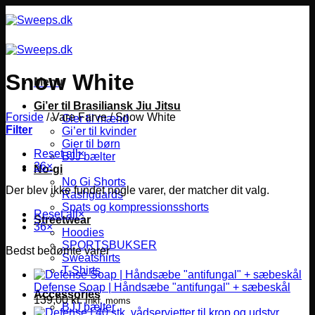
Fortsæt
til
indhold
Snow White
Menu
Gi’er til Brasiliansk Jiu Jitsu
Forside
/
Vare Farve
/
Snow White
Gier til mænd
Filter
Gi’er til kvinder
Gier til børn
Reset all
×
BJJ bælter
36
×
No-gi
No Gi Shorts
Der blev ikke fundet nogle varer, der matcher dit valg.
Rashguards
Spats og kompressionsshorts
Reset all
×
Streetwear
36
×
Hoodies
SPORTSBUKSER
Bedst bedømte varer
Sweatshirts
T-Shirts
Defense Soap | Håndsæbe "antifungal" + sæbeskål
Accessories
139,00
kr.
Inkl. moms
BJJ bælter