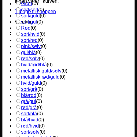
Ingen varer i kurven.
Grøn
(
0
)
sort/sort
(
0
)
Tilbage til shoppen
sort/guld
(
0
)
sort/gul
(
0
)
Varekurv
Rød
(
0
)
sort/hvid
(
0
)
sort/rød
(
0
)
pink/sølv
(
0
)
gul/blå
(
0
)
rød/sølv
(
0
)
hvid/rød/blå
(
0
)
metallisk guld/sølv
(
0
)
metallisk rød/guld
(
0
)
hvid/guld
(
0
)
sort/grå
(
0
)
blå/rød
(
0
)
grå/gul
(
0
)
rød/grå
(
0
)
sort/blå
(
0
)
blå/hvid
(
0
)
rød/hvid
(
0
)
sort/sølv
(
0
)