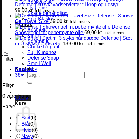
Beskyttelse
Defense | 40 stk. vådservietter til krop og udstyr
Hygiejne
99,00
kr.
Inkl. moms
Skade behandling
Defense | Shower
Sportstasker
Gel Travel Size
39,00
kr.
Inkl. moms
Brands
Defense |
Aesthetic
Shower gel m. pebermynte olie
69,00
kr.
Inkl. moms
Kingz
Defense | Sæt
Scramble
m. 3 styks håndsæbe
189,00
kr.
Inkl. moms
Choke Republic
Fuji Kimonos
Defense Soap
Filter
Smell Well
Kontakt
Reset all
×
Søg
36
×
efter:
Filter
0
vare found
0,00
kr.
Kurv
Farve
Sort
(
0
)
Blå
(
0
)
Hvid
(
0
)
Navy
(
0
)