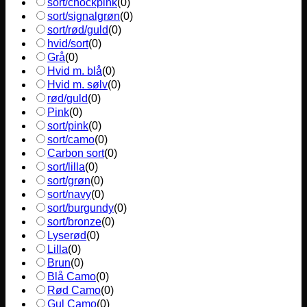
sort/chockpink
(
0
)
sort/signalgrøn
(
0
)
sort/rød/guld
(
0
)
hvid/sort
(
0
)
Grå
(
0
)
Hvid m. blå
(
0
)
Hvid m. sølv
(
0
)
rød/guld
(
0
)
Pink
(
0
)
sort/pink
(
0
)
sort/camo
(
0
)
Carbon sort
(
0
)
sort/lilla
(
0
)
sort/grøn
(
0
)
sort/navy
(
0
)
sort/burgundy
(
0
)
sort/bronze
(
0
)
Lyserød
(
0
)
Lilla
(
0
)
Brun
(
0
)
Blå Camo
(
0
)
Rød Camo
(
0
)
Gul Camo
(
0
)