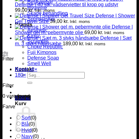
Beskyttelse
Defense | 40 stk. vådservietter til krop og udstyr
Hygiejne
99,00
kr.
Inkl. moms
Skade behandling
Defense | Shower
Sportstasker
Gel Travel Size
39,00
kr.
Inkl. moms
Brands
Defense |
Aesthetic
Shower gel m. pebermynte olie
69,00
kr.
Inkl. moms
Kingz
Defense | Sæt
Scramble
m. 3 styks håndsæbe
189,00
kr.
Inkl. moms
Choke Republic
Fuji Kimonos
Defense Soap
Filter
Smell Well
Kontakt
Reset all
×
Søg
180
×
efter:
Filter
0
vare found
0,00
kr.
Kurv
Farve
Sort
(
0
)
Blå
(
0
)
Hvid
(
0
)
Navy
(
0
)