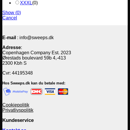
XXXL
(
0
)
Show
(
0
)
Cancel
E-mail
: info@sweeps.dk
Adresse
:
Copenhagen Company Est. 2023
Ørestads boulevard 59b 4,-413
2300 Kbh S
Cvr: 44195348
Hos Sweeps.dk kan du betale med:
Cookiepolitik
Privatlivspolitik
Kundeservice