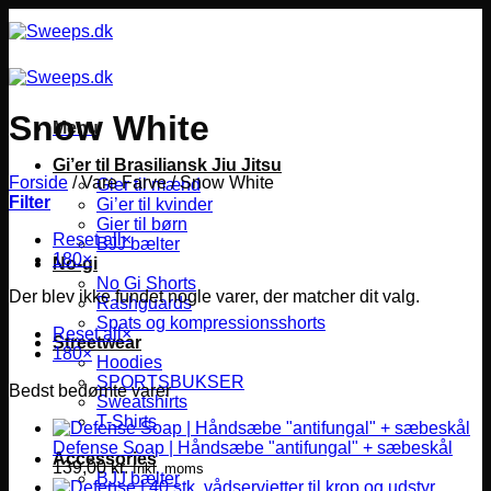
Fortsæt
til
indhold
Snow White
Menu
Gi’er til Brasiliansk Jiu Jitsu
Forside
/
Vare Farve
/
Snow White
Gier til mænd
Filter
Gi’er til kvinder
Gier til børn
Reset all
×
BJJ bælter
180
×
No-gi
No Gi Shorts
Der blev ikke fundet nogle varer, der matcher dit valg.
Rashguards
Spats og kompressionsshorts
Reset all
×
Streetwear
180
×
Hoodies
SPORTSBUKSER
Bedst bedømte varer
Sweatshirts
T-Shirts
Defense Soap | Håndsæbe "antifungal" + sæbeskål
Accessories
139,00
kr.
Inkl. moms
BJJ bælter