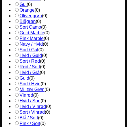
Gul
(
0
)
Orange
(
0
)
Olivengrøn
(
0
)
Blågrøn
(
0
)
Sort Camo
(
0
)
Gold Marble
(
0
)
Pink Marble
(
0
)
Navy / Hvid
(
0
)
Sort / Gul
(
0
)
Hvid / Guld
(
0
)
Sort / Rød
(
0
)
Rød / Sort
(
0
)
Hvid / Grå
(
0
)
Guld
(
0
)
Sort / Hvid
(
0
)
Militær Grøn
(
0
)
Vinrød
(
0
)
Hvid / Sort
(
0
)
Hvid / Vinrød
(
0
)
Sort / Vinrød
(
0
)
Blå / Sort
(
0
)
Pink / Sort
(
0
)