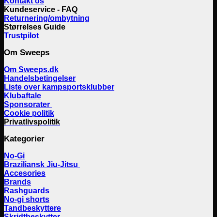
Kontakt os
Kundeservice - FAQ
Returnering/ombytning
Størrelses Guide
Trustpilot
Om Sweeps
Om Sweeps.dk
Handelsbetingelser
Liste over kampsportsklubber
Klubaftale
Sponsorater
Cookie politik
Privatlivspolitik
Kategorier
No-Gi
Braziliansk Jiu-Jitsu
Accesories
Brands
Rashguards
No-gi shorts
Tandbeskyttere
Skridtbeskytter