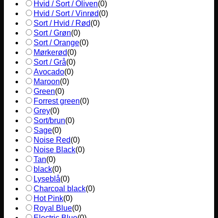
Hvid / Sort / Oliven
(
0
)
Hvid / Sort / Vinrød
(
0
)
Sort / Hvid / Rød
(
0
)
Sort / Grøn
(
0
)
Sort / Orange
(
0
)
Mørkerød
(
0
)
Sort / Grå
(
0
)
Avocado
(
0
)
Maroon
(
0
)
Green
(
0
)
Forrest green
(
0
)
Grey
(
0
)
Sort/brun
(
0
)
Sage
(
0
)
Noise Red
(
0
)
Noise Black
(
0
)
Tan
(
0
)
black
(
0
)
Lyseblå
(
0
)
Charcoal black
(
0
)
Hot Pink
(
0
)
Royal Blue
(
0
)
Electric Blue
(
0
)