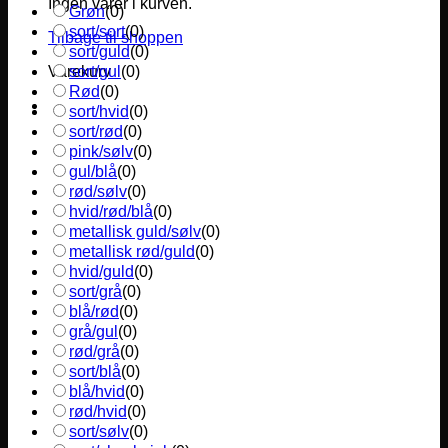
Ingen varer i kurven.
Grøn
(
0
)
sort/sort
(
0
)
Tilbage til shoppen
sort/guld
(
0
)
sort/gul
(
0
)
Varekurv
Rød
(
0
)
sort/hvid
(
0
)
sort/rød
(
0
)
pink/sølv
(
0
)
gul/blå
(
0
)
rød/sølv
(
0
)
hvid/rød/blå
(
0
)
metallisk guld/sølv
(
0
)
metallisk rød/guld
(
0
)
hvid/guld
(
0
)
sort/grå
(
0
)
blå/rød
(
0
)
grå/gul
(
0
)
rød/grå
(
0
)
sort/blå
(
0
)
blå/hvid
(
0
)
rød/hvid
(
0
)
sort/sølv
(
0
)