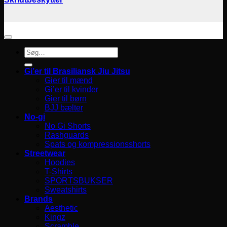
Søg
efter:
Gi’er til Brasiliansk Jiu Jitsu
Gier til mænd
Gi’er til kvinder
Gier til børn
BJJ bælter
No-gi
No Gi Shorts
Rashguards
Spats og kompressionsshorts
Streetwear
Hoodies
T-Shirts
SPORTSBUKSER
Sweatshirts
Brands
Aesthetic
Kingz
Scramble