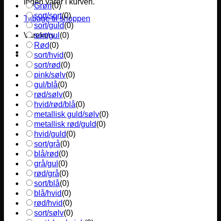
Ingen varer i kurven.
Grøn
(
0
)
sort/sort
(
0
)
Tilbage til shoppen
sort/guld
(
0
)
sort/gul
(
0
)
Varekurv
Rød
(
0
)
sort/hvid
(
0
)
sort/rød
(
0
)
pink/sølv
(
0
)
gul/blå
(
0
)
rød/sølv
(
0
)
hvid/rød/blå
(
0
)
metallisk guld/sølv
(
0
)
metallisk rød/guld
(
0
)
hvid/guld
(
0
)
sort/grå
(
0
)
blå/rød
(
0
)
grå/gul
(
0
)
rød/grå
(
0
)
sort/blå
(
0
)
blå/hvid
(
0
)
rød/hvid
(
0
)
sort/sølv
(
0
)