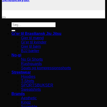
Søg
efter:
Gi’er til Brasiliansk Jiu Jitsu
Gier til mænd
Gi’er til kvinder
Gier til børn
BJJ bælter
No-gi
No Gi Shorts
Rashguards
Spats og kompressionsshorts
Streetwear
Hoodies
T-Shirts
SPORTSBUKSER
Sweatshirts
Brands
Aesthetic
Kingz
Scramble