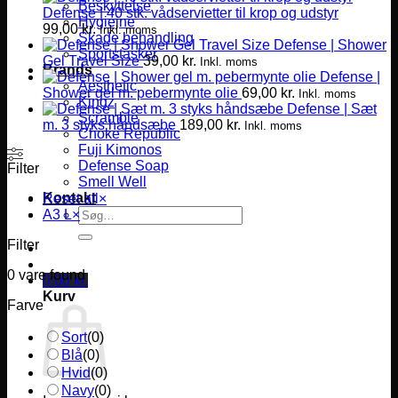
Beskyttelse
Defense | 40 stk. vådservietter til krop og udstyr
Hygiejne
99,00
kr.
Inkl. moms
Skade behandling
Defense | Shower
Sportstasker
Gel Travel Size
39,00
kr.
Inkl. moms
Brands
Defense |
Aesthetic
Shower gel m. pebermynte olie
69,00
kr.
Inkl. moms
Kingz
Defense | Sæt
Scramble
m. 3 styks håndsæbe
189,00
kr.
Inkl. moms
Choke Republic
Fuji Kimonos
Defense Soap
Filter
Smell Well
Kontakt
Reset all
×
Søg
A3 L
×
efter:
Filter
0
vare found
0,00
kr.
Kurv
Farve
Sort
(
0
)
Blå
(
0
)
Hvid
(
0
)
Navy
(
0
)