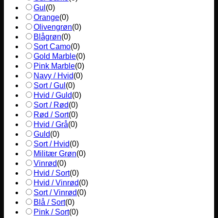
Gul
(
0
)
Orange
(
0
)
Olivengrøn
(
0
)
Blågrøn
(
0
)
Sort Camo
(
0
)
Gold Marble
(
0
)
Pink Marble
(
0
)
Navy / Hvid
(
0
)
Sort / Gul
(
0
)
Hvid / Guld
(
0
)
Sort / Rød
(
0
)
Rød / Sort
(
0
)
Hvid / Grå
(
0
)
Guld
(
0
)
Sort / Hvid
(
0
)
Militær Grøn
(
0
)
Vinrød
(
0
)
Hvid / Sort
(
0
)
Hvid / Vinrød
(
0
)
Sort / Vinrød
(
0
)
Blå / Sort
(
0
)
Pink / Sort
(
0
)