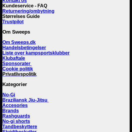
Kontakt os
Kundeservice - FAQ
Returnering/ombytning
Størrelses Guide
Trustpilot
Om Sweeps
Om Sweeps.dk
Handelsbetingelser
Liste over kampsportsklubber
Klubaftale
Sponsorater
Cookie politik
Privatlivspolitik
Kategorier
No-Gi
Braziliansk Jiu-Jitsu
Accesories
Brands
Rashguards
No-gi shorts
Tandbeskyttere
Skridtbeskytter