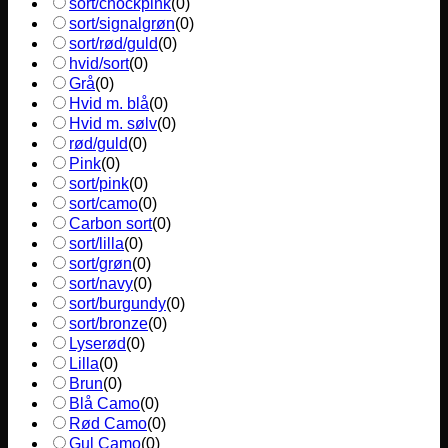
sort/chockpink
(
0
)
sort/signalgrøn
(
0
)
sort/rød/guld
(
0
)
hvid/sort
(
0
)
Grå
(
0
)
Hvid m. blå
(
0
)
Hvid m. sølv
(
0
)
rød/guld
(
0
)
Pink
(
0
)
sort/pink
(
0
)
sort/camo
(
0
)
Carbon sort
(
0
)
sort/lilla
(
0
)
sort/grøn
(
0
)
sort/navy
(
0
)
sort/burgundy
(
0
)
sort/bronze
(
0
)
Lyserød
(
0
)
Lilla
(
0
)
Brun
(
0
)
Blå Camo
(
0
)
Rød Camo
(
0
)
Gul Camo
(
0
)