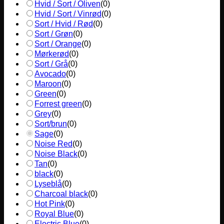
Hvid / Sort / Oliven
(
0
)
Hvid / Sort / Vinrød
(
0
)
Sort / Hvid / Rød
(
0
)
Sort / Grøn
(
0
)
Sort / Orange
(
0
)
Mørkerød
(
0
)
Sort / Grå
(
0
)
Avocado
(
0
)
Maroon
(
0
)
Green
(
0
)
Forrest green
(
0
)
Grey
(
0
)
Sort/brun
(
0
)
Sage
(
0
)
Noise Red
(
0
)
Noise Black
(
0
)
Tan
(
0
)
black
(
0
)
Lyseblå
(
0
)
Charcoal black
(
0
)
Hot Pink
(
0
)
Royal Blue
(
0
)
Electric Blue
(
0
)