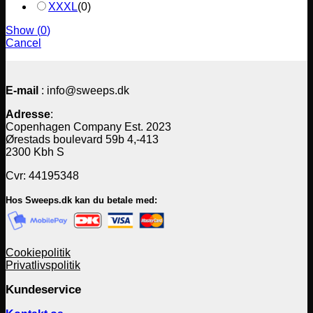
XXXL
(
0
)
Show
(
0
)
Cancel
E-mail
: info@sweeps.dk
Adresse
:
Copenhagen Company Est. 2023
Ørestads boulevard 59b 4,-413
2300 Kbh S
Cvr: 44195348
Hos Sweeps.dk kan du betale med:
Cookiepolitik
Privatlivspolitik
Kundeservice