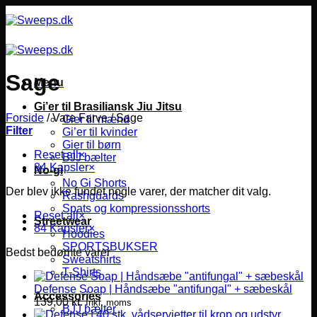
Fortsæt
til
indhold
Sage
Menu
Gi’er til Brasiliansk Jiu Jitsu
Forside
/
Vare Farve
/
Sage
Gier til mænd
Filter
Gi’er til kvinder
Gier til børn
Reset all
×
BJJ bælter
84 Kapsler
×
No-gi
No Gi Shorts
Der blev ikke fundet nogle varer, der matcher dit valg.
Rashguards
Spats og kompressionsshorts
Reset all
×
Streetwear
84 Kapsler
×
Hoodies
SPORTSBUKSER
Bedst bedømte varer
Sweatshirts
T-Shirts
Defense Soap | Håndsæbe "antifungal" + sæbeskål
Accessories
139,00
kr.
Inkl. moms
BJJ bælter