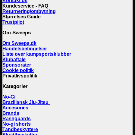
Kontakt os
Kundeservice - FAQ
Returnering/ombytning
Størrelses Guide
Trustpilot
Om Sweeps
Om Sweeps.dk
Handelsbetingelser
Liste over kampsportsklubber
Klubaftale
Sponsorater
Cookie politik
Privatlivspolitik
Kategorier
No-Gi
Braziliansk Jiu-Jitsu
Accesories
Brands
Rashguards
No-gi shorts
Tandbeskyttere
Skridtbeskytter