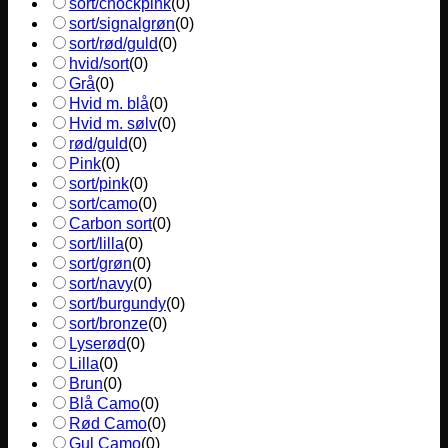
sort/chockpink
(
0
)
sort/signalgrøn
(
0
)
sort/rød/guld
(
0
)
hvid/sort
(
0
)
Grå
(
0
)
Hvid m. blå
(
0
)
Hvid m. sølv
(
0
)
rød/guld
(
0
)
Pink
(
0
)
sort/pink
(
0
)
sort/camo
(
0
)
Carbon sort
(
0
)
sort/lilla
(
0
)
sort/grøn
(
0
)
sort/navy
(
0
)
sort/burgundy
(
0
)
sort/bronze
(
0
)
Lyserød
(
0
)
Lilla
(
0
)
Brun
(
0
)
Blå Camo
(
0
)
Rød Camo
(
0
)
Gul Camo
(
0
)