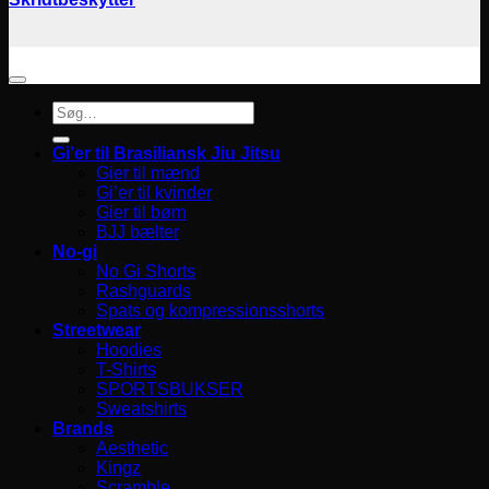
Søg
efter:
Gi’er til Brasiliansk Jiu Jitsu
Gier til mænd
Gi’er til kvinder
Gier til børn
BJJ bælter
No-gi
No Gi Shorts
Rashguards
Spats og kompressionsshorts
Streetwear
Hoodies
T-Shirts
SPORTSBUKSER
Sweatshirts
Brands
Aesthetic
Kingz
Scramble