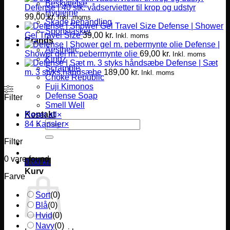
Beskyttelse
Defense | 40 stk. vådservietter til krop og udstyr
Hygiejne
99,00
kr.
Inkl. moms
Skade behandling
Defense | Shower
Sportstasker
Gel Travel Size
39,00
kr.
Inkl. moms
Brands
Defense |
Aesthetic
Shower gel m. pebermynte olie
69,00
kr.
Inkl. moms
Kingz
Defense | Sæt
Scramble
m. 3 styks håndsæbe
189,00
kr.
Inkl. moms
Choke Republic
Fuji Kimonos
Defense Soap
Filter
Smell Well
Kontakt
Reset all
×
Søg
84 Kapsler
×
efter:
Filter
0
vare found
0,00
kr.
Kurv
Farve
Sort
(
0
)
Blå
(
0
)
Hvid
(
0
)
Navy
(
0
)