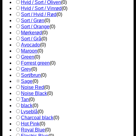
Hvid / Sort / Oliven
(
0
)
Hvid / Sort / Vinrød
(
0
)
Sort / Hvid / Rød
(
0
)
Sort / Grøn
(
0
)
Sort / Orange
(
0
)
Mørkerød
(
0
)
Sort / Grå
(
0
)
Avocado
(
0
)
Maroon
(
0
)
Green
(
0
)
Forrest green
(
0
)
Grey
(
0
)
Sort/brun
(
0
)
Sage
(
0
)
Noise Red
(
0
)
Noise Black
(
0
)
Tan
(
0
)
black
(
0
)
Lyseblå
(
0
)
Charcoal black
(
0
)
Hot Pink
(
0
)
Royal Blue
(
0
)
Electric Blue
(
0
)