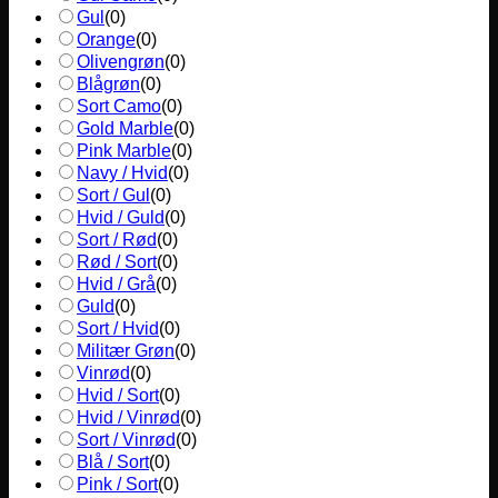
Gul
(
0
)
Orange
(
0
)
Olivengrøn
(
0
)
Blågrøn
(
0
)
Sort Camo
(
0
)
Gold Marble
(
0
)
Pink Marble
(
0
)
Navy / Hvid
(
0
)
Sort / Gul
(
0
)
Hvid / Guld
(
0
)
Sort / Rød
(
0
)
Rød / Sort
(
0
)
Hvid / Grå
(
0
)
Guld
(
0
)
Sort / Hvid
(
0
)
Militær Grøn
(
0
)
Vinrød
(
0
)
Hvid / Sort
(
0
)
Hvid / Vinrød
(
0
)
Sort / Vinrød
(
0
)
Blå / Sort
(
0
)
Pink / Sort
(
0
)