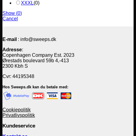
XXXL
(
0
)
Show
(
0
)
Cancel
E-mail
: info@sweeps.dk
Adresse
:
Copenhagen Company Est. 2023
Ørestads boulevard 59b 4,-413
2300 Kbh S
Cvr: 44195348
Hos Sweeps.dk kan du betale med:
Cookiepolitik
Privatlivspolitik
Kundeservice