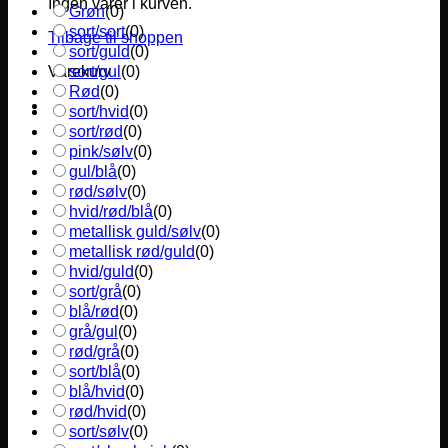
Ingen varer i kurven.
Grøn
(
0
)
sort/sort
(
0
)
Tilbage til shoppen
sort/guld
(
0
)
sort/gul
(
0
)
Varekurv
Rød
(
0
)
sort/hvid
(
0
)
sort/rød
(
0
)
pink/sølv
(
0
)
gul/blå
(
0
)
rød/sølv
(
0
)
hvid/rød/blå
(
0
)
metallisk guld/sølv
(
0
)
metallisk rød/guld
(
0
)
hvid/guld
(
0
)
sort/grå
(
0
)
blå/rød
(
0
)
grå/gul
(
0
)
rød/grå
(
0
)
sort/blå
(
0
)
blå/hvid
(
0
)
rød/hvid
(
0
)
sort/sølv
(
0
)