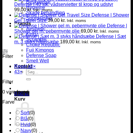
Beskyttelse
Defense | 40 stk. vådservietter til krop og udstyr
Hygiejne
99,00
kr.
Inkl. moms
Skade behandling
Defense | Shower
Sportstasker
Gel Travel Size
39,00
kr.
Inkl. moms
Brands
Defense |
Aesthetic
Shower gel m. pebermynte olie
69,00
kr.
Inkl. moms
Kingz
Defense | Sæt
Scramble
m. 3 styks håndsæbe
189,00
kr.
Inkl. moms
Choke Republic
Fuji Kimonos
Defense Soap
Filter
Smell Well
Kontakt
Reset all
×
Søg
43
×
efter:
Filter
0
vare found
0,00
kr.
Kurv
Farve
Sort
(
0
)
Blå
(
0
)
Hvid
(
0
)
Navy
(
0
)