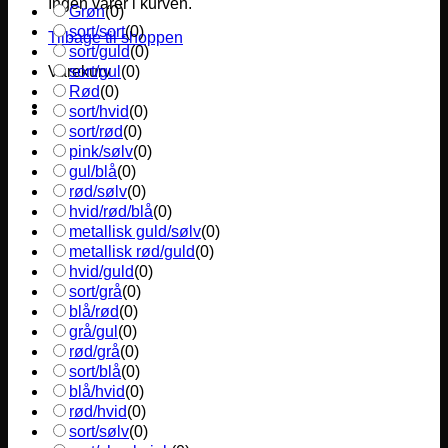
Ingen varer i kurven.
Grøn
(
0
)
sort/sort
(
0
)
Tilbage til shoppen
sort/guld
(
0
)
sort/gul
(
0
)
Varekurv
Rød
(
0
)
sort/hvid
(
0
)
sort/rød
(
0
)
pink/sølv
(
0
)
gul/blå
(
0
)
rød/sølv
(
0
)
hvid/rød/blå
(
0
)
metallisk guld/sølv
(
0
)
metallisk rød/guld
(
0
)
hvid/guld
(
0
)
sort/grå
(
0
)
blå/rød
(
0
)
grå/gul
(
0
)
rød/grå
(
0
)
sort/blå
(
0
)
blå/hvid
(
0
)
rød/hvid
(
0
)
sort/sølv
(
0
)