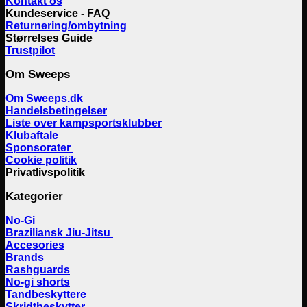
Kontakt os
Kundeservice - FAQ
Returnering/ombytning
Størrelses Guide
Trustpilot
Om Sweeps
Om Sweeps.dk
Handelsbetingelser
Liste over kampsportsklubber
Klubaftale
Sponsorater
Cookie politik
Privatlivspolitik
Kategorier
No-Gi
Braziliansk Jiu-Jitsu
Accesories
Brands
Rashguards
No-gi shorts
Tandbeskyttere
Skridtbeskytter