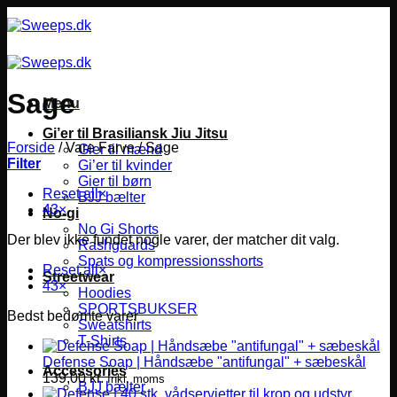
Fortsæt
til
indhold
Sage
Menu
Gi’er til Brasiliansk Jiu Jitsu
Forside
/
Vare Farve
/
Sage
Gier til mænd
Filter
Gi’er til kvinder
Gier til børn
Reset all
×
BJJ bælter
43
×
No-gi
No Gi Shorts
Der blev ikke fundet nogle varer, der matcher dit valg.
Rashguards
Spats og kompressionsshorts
Reset all
×
Streetwear
43
×
Hoodies
SPORTSBUKSER
Bedst bedømte varer
Sweatshirts
T-Shirts
Defense Soap | Håndsæbe "antifungal" + sæbeskål
Accessories
139,00
kr.
Inkl. moms
BJJ bælter