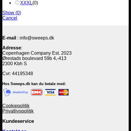
XXXL
(
0
)
Show
(
0
)
Cancel
E-mail
: info@sweeps.dk
Adresse
:
Copenhagen Company Est. 2023
Ørestads boulevard 59b 4,-413
2300 Kbh S
Cvr: 44195348
Hos Sweeps.dk kan du betale med:
Cookiepolitik
Privatlivspolitik
Kundeservice