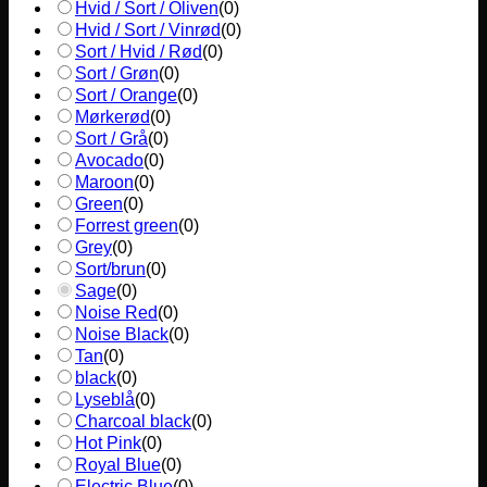
Hvid / Sort / Oliven
(
0
)
Hvid / Sort / Vinrød
(
0
)
Sort / Hvid / Rød
(
0
)
Sort / Grøn
(
0
)
Sort / Orange
(
0
)
Mørkerød
(
0
)
Sort / Grå
(
0
)
Avocado
(
0
)
Maroon
(
0
)
Green
(
0
)
Forrest green
(
0
)
Grey
(
0
)
Sort/brun
(
0
)
Sage
(
0
)
Noise Red
(
0
)
Noise Black
(
0
)
Tan
(
0
)
black
(
0
)
Lyseblå
(
0
)
Charcoal black
(
0
)
Hot Pink
(
0
)
Royal Blue
(
0
)
Electric Blue
(
0
)