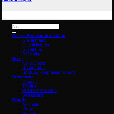
Søg
efter:
Gi’er til Brasiliansk Jiu Jitsu
Gier til mænd
Gi’er til kvinder
Gier til børn
BJJ bælter
No-gi
No Gi Shorts
Rashguards
Spats og kompressionsshorts
Streetwear
Hoodies
T-Shirts
SPORTSBUKSER
Sweatshirts
Brands
Aesthetic
Kingz
Scramble