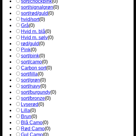
sort/chockpink
(
0
)
sort/signalgrøn
(
0
)
sort/rød/guld
(
0
)
hvid/sort
(
0
)
Grå
(
0
)
Hvid m. blå
(
0
)
Hvid m. sølv
(
0
)
rød/guld
(
0
)
Pink
(
0
)
sort/pink
(
0
)
sort/camo
(
0
)
Carbon sort
(
0
)
sort/lilla
(
0
)
sort/grøn
(
0
)
sort/navy
(
0
)
sort/burgundy
(
0
)
sort/bronze
(
0
)
Lyserød
(
0
)
Lilla
(
0
)
Brun
(
0
)
Blå Camo
(
0
)
Rød Camo
(
0
)
Gul Camo
(
0
)