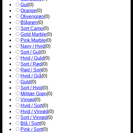
Gul
(
0
)
Orange
(
0
)
Olivengrøn
(
0
)
Blågrøn
(
0
)
Sort Camo
(
0
)
Gold Marble
(
0
)
Pink Marble
(
0
)
Navy / Hvid
(
0
)
Sort / Gul
(
0
)
Hvid / Guld
(
0
)
Sort / Rød
(
0
)
Rød / Sort
(
0
)
Hvid / Grå
(
0
)
Guld
(
0
)
Sort / Hvid
(
0
)
Militær Grøn
(
0
)
Vinrød
(
0
)
Hvid / Sort
(
0
)
Hvid / Vinrød
(
0
)
Sort / Vinrød
(
0
)
Blå / Sort
(
0
)
Pink / Sort
(
0
)