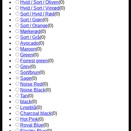
Hvid / Sort / Oliven
(
0
)
Hvid / Sort / Vinrød
(
0
)
Sort / Hvid / Rød
(
0
)
Sort / Grøn
(
0
)
Sort / Orange
(
0
)
Mørkerød
(
0
)
Sort / Grå
(
0
)
Avocado
(
0
)
Maroon
(
0
)
Green
(
0
)
Forrest green
(
0
)
Grey
(
0
)
Sort/brun
(
0
)
Sage
(
0
)
Noise Red
(
0
)
Noise Black
(
0
)
Tan
(
0
)
black
(
0
)
Lyseblå
(
0
)
Charcoal black
(
0
)
Hot Pink
(
0
)
Royal Blue
(
0
)
Electric Blue
(
0
)