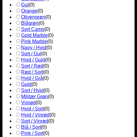
Gul
(
0
)
Orange
(
0
)
Olivengrøn
(
0
)
Blågrøn
(
0
)
Sort Camo
(
0
)
Gold Marble
(
0
)
Pink Marble
(
0
)
Navy / Hvid
(
0
)
Sort / Gul
(
0
)
Hvid / Guld
(
0
)
Sort / Rød
(
0
)
Rød / Sort
(
0
)
Hvid / Grå
(
0
)
Guld
(
0
)
Sort / Hvid
(
0
)
Militær Grøn
(
0
)
Vinrød
(
0
)
Hvid / Sort
(
0
)
Hvid / Vinrød
(
0
)
Sort / Vinrød
(
0
)
Blå / Sort
(
0
)
Pink / Sort
(
0
)