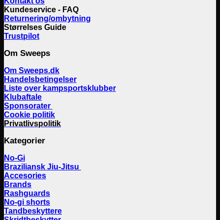
Kontakt os
Kundeservice - FAQ
Returnering/ombytning
Størrelses Guide
Trustpilot
Om Sweeps
Om Sweeps.dk
Handelsbetingelser
Liste over kampsportsklubber
Klubaftale
Sponsorater
Cookie politik
Privatlivspolitik
Kategorier
No-Gi
Braziliansk Jiu-Jitsu
Accesories
Brands
Rashguards
No-gi shorts
Tandbeskyttere
Skridtbeskytter