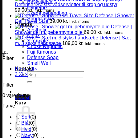
Beskyttelse
Defense | 40 stk. vådservietter til krop og udstyr
Hygiejne
99,00
kr.
Inkl. moms
Skade behandling
Defense | Shower
Sportstasker
Gel Travel Size
39,00
kr.
Inkl. moms
Brands
Defense |
Aesthetic
Shower gel m. pebermynte olie
69,00
kr.
Inkl. moms
Kingz
Defense | Sæt
Scramble
m. 3 styks håndsæbe
189,00
kr.
Inkl. moms
Choke Republic
Fuji Kimonos
Defense Soap
Filter
Smell Well
Kontakt
Reset all
×
Søg
3 XL
×
efter:
Filter
0
vare found
0,00
kr.
Kurv
Farve
Sort
(
0
)
Blå
(
0
)
Hvid
(
0
)
Navy
(
0
)