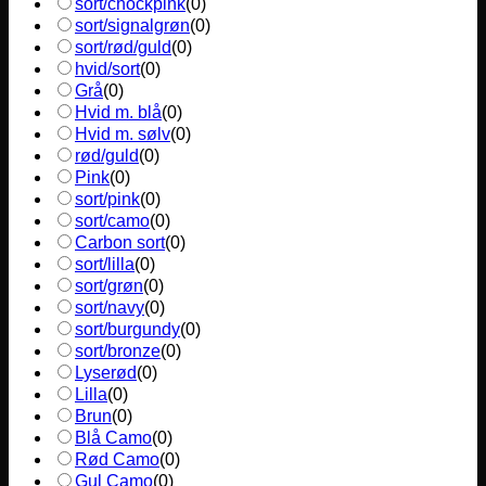
sort/chockpink
(
0
)
sort/signalgrøn
(
0
)
sort/rød/guld
(
0
)
hvid/sort
(
0
)
Grå
(
0
)
Hvid m. blå
(
0
)
Hvid m. sølv
(
0
)
rød/guld
(
0
)
Pink
(
0
)
sort/pink
(
0
)
sort/camo
(
0
)
Carbon sort
(
0
)
sort/lilla
(
0
)
sort/grøn
(
0
)
sort/navy
(
0
)
sort/burgundy
(
0
)
sort/bronze
(
0
)
Lyserød
(
0
)
Lilla
(
0
)
Brun
(
0
)
Blå Camo
(
0
)
Rød Camo
(
0
)
Gul Camo
(
0
)