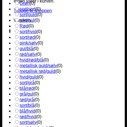
Ingen varer i kurven.
Grøn
(
0
)
sort/sort
(
0
)
Tilbage til shoppen
sort/guld
(
0
)
sort/gul
(
0
)
Varekurv
Rød
(
0
)
sort/hvid
(
0
)
sort/rød
(
0
)
pink/sølv
(
0
)
gul/blå
(
0
)
rød/sølv
(
0
)
hvid/rød/blå
(
0
)
metallisk guld/sølv
(
0
)
metallisk rød/guld
(
0
)
hvid/guld
(
0
)
sort/grå
(
0
)
blå/rød
(
0
)
grå/gul
(
0
)
rød/grå
(
0
)
sort/blå
(
0
)
blå/hvid
(
0
)
rød/hvid
(
0
)
sort/sølv
(
0
)