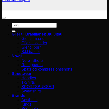
Søg
efter:
Gi’er til Brasiliansk Jiu Jitsu
Gier til mænd
Gi’er til kvinder
Gier til børn
BJJ bælter
No-gi
No Gi Shorts
Rashguards
Spats og kompressionsshorts
Streetwear
Hoodies
T-Shirts
SPORTSBUKSER
Sweatshirts
Brands
Aesthetic
Kingz
Scramble