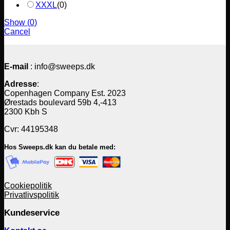
XXXL
(
0
)
Show
(
0
)
Cancel
E-mail
: info@sweeps.dk
Adresse
:
Copenhagen Company Est. 2023
Ørestads boulevard 59b 4,-413
2300 Kbh S
Cvr: 44195348
Hos Sweeps.dk kan du betale med:
Cookiepolitik
Privatlivspolitik
Kundeservice