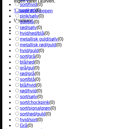
Ingen varer i kurven.
sort/hvid
(
0
)
sort/rød
(
0
)
Tilbage til shoppen
pink/sølv
(
0
)
Varekurv
gul/blå
(
0
)
rød/sølv
(
0
)
hvid/rød/blå
(
0
)
metallisk guld/sølv
(
0
)
metallisk rød/guld
(
0
)
hvid/guld
(
0
)
sort/grå
(
0
)
blå/rød
(
0
)
grå/gul
(
0
)
rød/grå
(
0
)
sort/blå
(
0
)
blå/hvid
(
0
)
rød/hvid
(
0
)
sort/sølv
(
0
)
sort/chockpink
(
0
)
sort/signalgrøn
(
0
)
sort/rød/guld
(
0
)
hvid/sort
(
0
)
Grå
(
0
)