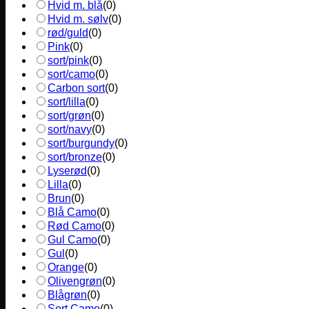
Hvid m. blå
(
0
)
Hvid m. sølv
(
0
)
rød/guld
(
0
)
Pink
(
0
)
sort/pink
(
0
)
sort/camo
(
0
)
Carbon sort
(
0
)
sort/lilla
(
0
)
sort/grøn
(
0
)
sort/navy
(
0
)
sort/burgundy
(
0
)
sort/bronze
(
0
)
Lyserød
(
0
)
Lilla
(
0
)
Brun
(
0
)
Blå Camo
(
0
)
Rød Camo
(
0
)
Gul Camo
(
0
)
Gul
(
0
)
Orange
(
0
)
Olivengrøn
(
0
)
Blågrøn
(
0
)
Sort Camo
(
0
)