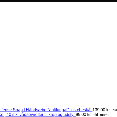
efense Soap | Håndsæbe "antifungal" + sæbeskål
139,00
kr.
Ink
 | 40 stk. vådservietter til krop og udstyr
99,00
kr.
Inkl. moms