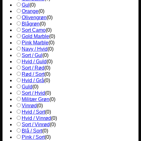
Gul
(
0
)
Orange
(
0
)
Olivengrøn
(
0
)
Blågrøn
(
0
)
Sort Camo
(
0
)
Gold Marble
(
0
)
Pink Marble
(
0
)
Navy / Hvid
(
0
)
Sort / Gul
(
0
)
Hvid / Guld
(
0
)
Sort / Rød
(
0
)
Rød / Sort
(
0
)
Hvid / Grå
(
0
)
Guld
(
0
)
Sort / Hvid
(
0
)
Militær Grøn
(
0
)
Vinrød
(
0
)
Hvid / Sort
(
0
)
Hvid / Vinrød
(
0
)
Sort / Vinrød
(
0
)
Blå / Sort
(
0
)
Pink / Sort
(
0
)