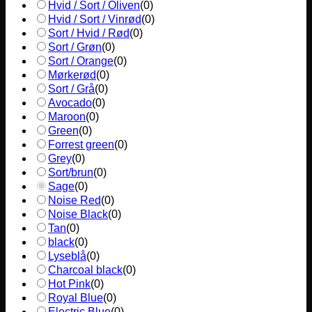
Hvid / Sort / Oliven
(
0
)
Hvid / Sort / Vinrød
(
0
)
Sort / Hvid / Rød
(
0
)
Sort / Grøn
(
0
)
Sort / Orange
(
0
)
Mørkerød
(
0
)
Sort / Grå
(
0
)
Avocado
(
0
)
Maroon
(
0
)
Green
(
0
)
Forrest green
(
0
)
Grey
(
0
)
Sort/brun
(
0
)
Sage
(
0
)
Noise Red
(
0
)
Noise Black
(
0
)
Tan
(
0
)
black
(
0
)
Lyseblå
(
0
)
Charcoal black
(
0
)
Hot Pink
(
0
)
Royal Blue
(
0
)
Electric Blue
(
0
)