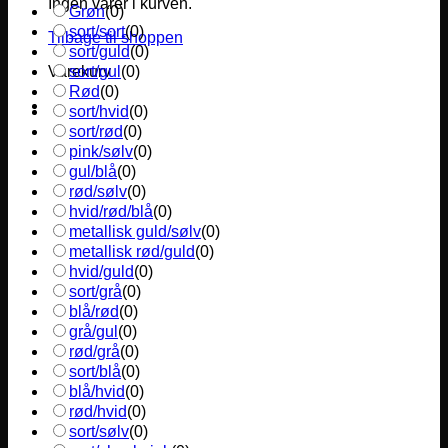
Ingen varer i kurven.
Grøn
(
0
)
sort/sort
(
0
)
Tilbage til shoppen
sort/guld
(
0
)
sort/gul
(
0
)
Varekurv
Rød
(
0
)
sort/hvid
(
0
)
sort/rød
(
0
)
pink/sølv
(
0
)
gul/blå
(
0
)
rød/sølv
(
0
)
hvid/rød/blå
(
0
)
metallisk guld/sølv
(
0
)
metallisk rød/guld
(
0
)
hvid/guld
(
0
)
sort/grå
(
0
)
blå/rød
(
0
)
grå/gul
(
0
)
rød/grå
(
0
)
sort/blå
(
0
)
blå/hvid
(
0
)
rød/hvid
(
0
)
sort/sølv
(
0
)