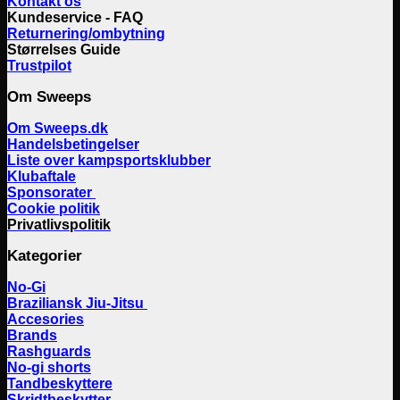
Kontakt os
Kundeservice - FAQ
Returnering/ombytning
Størrelses Guide
Trustpilot
Om Sweeps
Om Sweeps.dk
Handelsbetingelser
Liste over kampsportsklubber
Klubaftale
Sponsorater
Cookie politik
Privatlivspolitik
Kategorier
No-Gi
Braziliansk Jiu-Jitsu
Accesories
Brands
Rashguards
No-gi shorts
Tandbeskyttere
Skridtbeskytter