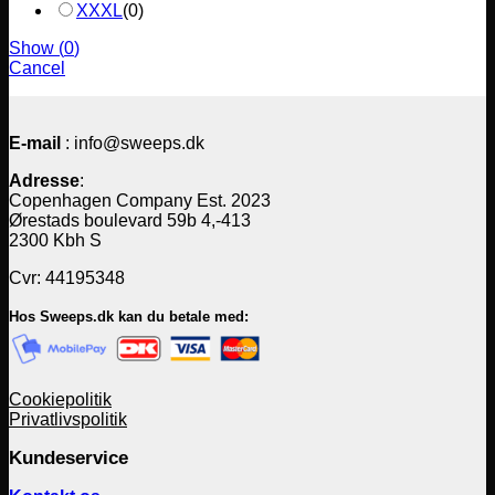
XXXL
(
0
)
Show
(
0
)
Cancel
E-mail
: info@sweeps.dk
Adresse
:
Copenhagen Company Est. 2023
Ørestads boulevard 59b 4,-413
2300 Kbh S
Cvr: 44195348
Hos Sweeps.dk kan du betale med:
Cookiepolitik
Privatlivspolitik
Kundeservice