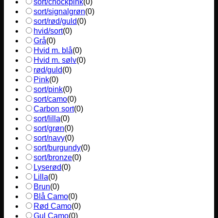
sort/chockpink
(
0
)
sort/signalgrøn
(
0
)
sort/rød/guld
(
0
)
hvid/sort
(
0
)
Grå
(
0
)
Hvid m. blå
(
0
)
Hvid m. sølv
(
0
)
rød/guld
(
0
)
Pink
(
0
)
sort/pink
(
0
)
sort/camo
(
0
)
Carbon sort
(
0
)
sort/lilla
(
0
)
sort/grøn
(
0
)
sort/navy
(
0
)
sort/burgundy
(
0
)
sort/bronze
(
0
)
Lyserød
(
0
)
Lilla
(
0
)
Brun
(
0
)
Blå Camo
(
0
)
Rød Camo
(
0
)
Gul Camo
(
0
)