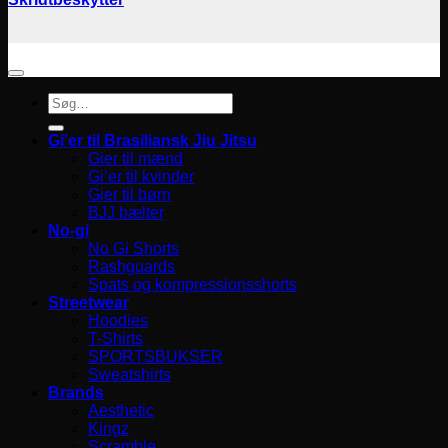
Søg
efter:
Gi’er til Brasiliansk Jiu Jitsu
Gier til mænd
Gi’er til kvinder
Gier til børn
BJJ bælter
No-gi
No Gi Shorts
Rashguards
Spats og kompressionsshorts
Streetwear
Hoodies
T-Shirts
SPORTSBUKSER
Sweatshirts
Brands
Aesthetic
Kingz
Scramble