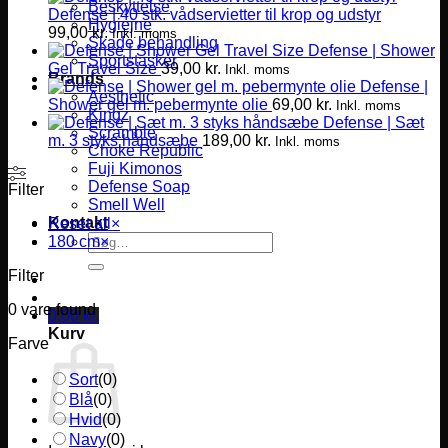
Beskyttelse
Defense | 40 stk. vådservietter til krop og udstyr
Hygiejne
99,00
kr.
Inkl. moms
Skade behandling
Defense | Shower
Sportstasker
Gel Travel Size
39,00
kr.
Inkl. moms
Brands
Defense |
Aesthetic
Shower gel m. pebermynte olie
69,00
kr.
Inkl. moms
Kingz
Defense | Sæt
Scramble
m. 3 styks håndsæbe
189,00
kr.
Inkl. moms
Choke Republic
Fuji Kimonos
Defense Soap
Filter
Smell Well
Kontakt
Reset all
×
Søg
180 cm
×
efter:
Filter
0
vare found
0,00
kr.
Kurv
Farve
Sort
(
0
)
Blå
(
0
)
Hvid
(
0
)
Navy
(
0
)