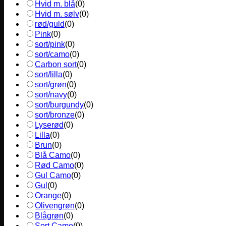
Hvid m. blå
(
0
)
Hvid m. sølv
(
0
)
rød/guld
(
0
)
Pink
(
0
)
sort/pink
(
0
)
sort/camo
(
0
)
Carbon sort
(
0
)
sort/lilla
(
0
)
sort/grøn
(
0
)
sort/navy
(
0
)
sort/burgundy
(
0
)
sort/bronze
(
0
)
Lyserød
(
0
)
Lilla
(
0
)
Brun
(
0
)
Blå Camo
(
0
)
Rød Camo
(
0
)
Gul Camo
(
0
)
Gul
(
0
)
Orange
(
0
)
Olivengrøn
(
0
)
Blågrøn
(
0
)
Sort Camo
(
0
)