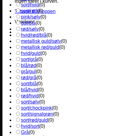
Ingen varer i kurven.
sort/hvid
(
0
)
sort/rød
(
0
)
Tilbage til shoppen
pink/sølv
(
0
)
Varekurv
gul/blå
(
0
)
rød/sølv
(
0
)
hvid/rød/blå
(
0
)
metallisk guld/sølv
(
0
)
metallisk rød/guld
(
0
)
hvid/guld
(
0
)
sort/grå
(
0
)
blå/rød
(
0
)
grå/gul
(
0
)
rød/grå
(
0
)
sort/blå
(
0
)
blå/hvid
(
0
)
rød/hvid
(
0
)
sort/sølv
(
0
)
sort/chockpink
(
0
)
sort/signalgrøn
(
0
)
sort/rød/guld
(
0
)
hvid/sort
(
0
)
Grå
(
0
)