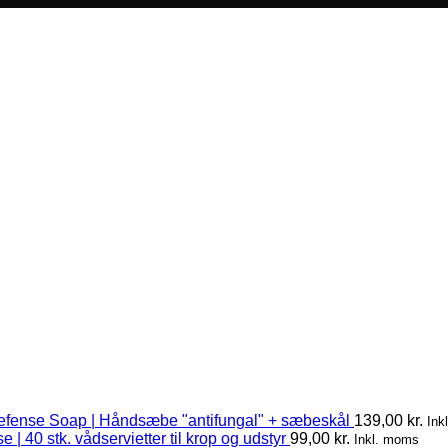
efense Soap | Håndsæbe "antifungal" + sæbeskål
139,00
kr.
Ink
 | 40 stk. vådservietter til krop og udstyr
99,00
kr.
Inkl. moms