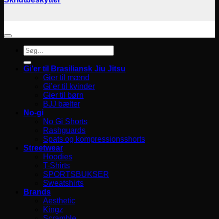
Søg
efter:
Gi’er til Brasiliansk Jiu Jitsu
Gier til mænd
Gi’er til kvinder
Gier til børn
BJJ bælter
No-gi
No Gi Shorts
Rashguards
Spats og kompressionsshorts
Streetwear
Hoodies
T-Shirts
SPORTSBUKSER
Sweatshirts
Brands
Aesthetic
Kingz
Scramble