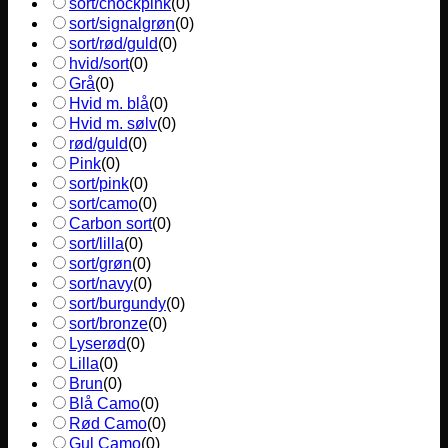
sort/chockpink
(
0
)
sort/signalgrøn
(
0
)
sort/rød/guld
(
0
)
hvid/sort
(
0
)
Grå
(
0
)
Hvid m. blå
(
0
)
Hvid m. sølv
(
0
)
rød/guld
(
0
)
Pink
(
0
)
sort/pink
(
0
)
sort/camo
(
0
)
Carbon sort
(
0
)
sort/lilla
(
0
)
sort/grøn
(
0
)
sort/navy
(
0
)
sort/burgundy
(
0
)
sort/bronze
(
0
)
Lyserød
(
0
)
Lilla
(
0
)
Brun
(
0
)
Blå Camo
(
0
)
Rød Camo
(
0
)
Gul Camo
(
0
)