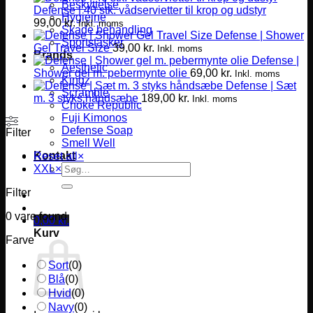
Beskyttelse
Defense | 40 stk. vådservietter til krop og udstyr
Hygiejne
99,00
kr.
Inkl. moms
Skade behandling
Defense | Shower
Sportstasker
Gel Travel Size
39,00
kr.
Inkl. moms
Brands
Defense |
Aesthetic
Shower gel m. pebermynte olie
69,00
kr.
Inkl. moms
Kingz
Defense | Sæt
Scramble
m. 3 styks håndsæbe
189,00
kr.
Inkl. moms
Choke Republic
Fuji Kimonos
Defense Soap
Filter
Smell Well
Kontakt
Reset all
×
Søg
XXL
×
efter:
Filter
0
vare found
0,00
kr.
Kurv
Farve
Sort
(
0
)
Blå
(
0
)
Hvid
(
0
)
Navy
(
0
)