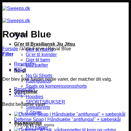
Fortsæt
til
indhold
Royal Blue
Menu
Gi’er til Brasiliansk Jiu Jitsu
Forside
/
Vare Farve
/
Royal Blue
Gier til mænd
Filter
Gi’er til kvinder
Gier til børn
Reset all
×
BJJ bælter
XXL
×
No-gi
No Gi Shorts
Der blev ikke fundet nogle varer, der matcher dit valg.
Rashguards
Spats og kompressionsshorts
Reset all
×
Streetwear
XXL
×
Hoodies
SPORTSBUKSER
Bedst bedømte varer
Sweatshirts
T-Shirts
Defense Soap | Håndsæbe "antifungal" + sæbeskål
Accessories
139,00
kr.
Inkl. moms
BJJ bælter