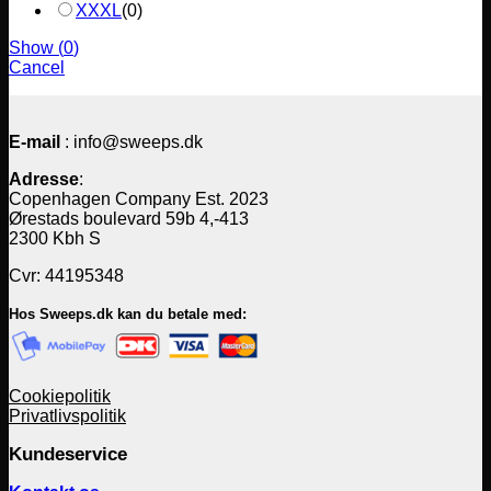
XXXL
(
0
)
Show
(
0
)
Cancel
E-mail
: info@sweeps.dk
Adresse
:
Copenhagen Company Est. 2023
Ørestads boulevard 59b 4,-413
2300 Kbh S
Cvr: 44195348
Hos Sweeps.dk kan du betale med:
Cookiepolitik
Privatlivspolitik
Kundeservice