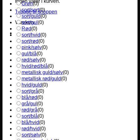
Ingen varer i kurven.
Grøn
(
0
)
sort/sort
(
0
)
Tilbage til shoppen
sort/guld
(
0
)
sort/gul
(
0
)
Varekurv
Rød
(
0
)
sort/hvid
(
0
)
sort/rød
(
0
)
pink/sølv
(
0
)
gul/blå
(
0
)
rød/sølv
(
0
)
hvid/rød/blå
(
0
)
metallisk guld/sølv
(
0
)
metallisk rød/guld
(
0
)
hvid/guld
(
0
)
sort/grå
(
0
)
blå/rød
(
0
)
grå/gul
(
0
)
rød/grå
(
0
)
sort/blå
(
0
)
blå/hvid
(
0
)
rød/hvid
(
0
)
sort/sølv
(
0
)