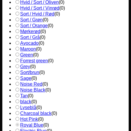
Hvid / Sort / Oliven
(
0
)
Hvid / Sort / Vinrød
(
0
)
Sort / Hvid / Rød
(
0
)
Sort / Grøn
(
0
)
Sort / Orange
(
0
)
Mørkerød
(
0
)
Sort / Grå
(
0
)
Avocado
(
0
)
Maroon
(
0
)
Green
(
0
)
Forrest green
(
0
)
Grey
(
0
)
Sort/brun
(
0
)
Sage
(
0
)
Noise Red
(
0
)
Noise Black
(
0
)
Tan
(
0
)
black
(
0
)
Lyseblå
(
0
)
Charcoal black
(
0
)
Hot Pink
(
0
)
Royal Blue
(
0
)
Electric Blue
(
0
)