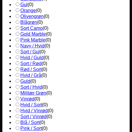
Gul
(
0
)
Orange
(
0
)
Olivengrøn
(
0
)
Blågrøn
(
0
)
Sort Camo
(
0
)
Gold Marble
(
0
)
Pink Marble
(
0
)
Navy / Hvid
(
0
)
Sort / Gul
(
0
)
Hvid / Guld
(
0
)
Sort / Rød
(
0
)
Rød / Sort
(
0
)
Hvid / Grå
(
0
)
Guld
(
0
)
Sort / Hvid
(
0
)
Militær Grøn
(
0
)
Vinrød
(
0
)
Hvid / Sort
(
0
)
Hvid / Vinrød
(
0
)
Sort / Vinrød
(
0
)
Blå / Sort
(
0
)
Pink / Sort
(
0
)