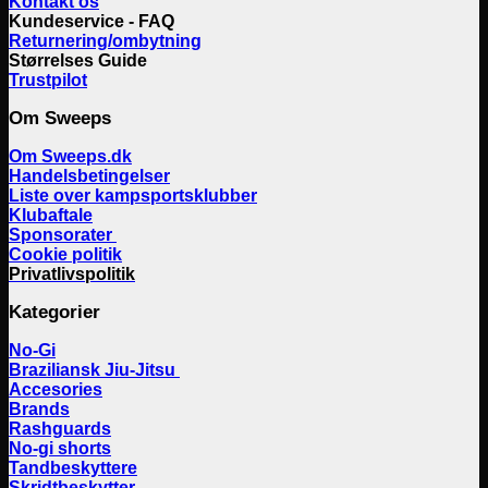
Kontakt os
Kundeservice - FAQ
Returnering/ombytning
Størrelses Guide
Trustpilot
Om Sweeps
Om Sweeps.dk
Handelsbetingelser
Liste over kampsportsklubber
Klubaftale
Sponsorater
Cookie politik
Privatlivspolitik
Kategorier
No-Gi
Braziliansk Jiu-Jitsu
Accesories
Brands
Rashguards
No-gi shorts
Tandbeskyttere
Skridtbeskytter