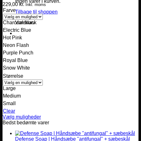
Ingen varer i kurven.
229,00
kr.
Inkl. moms
Farve
Tilbage til shoppen
Varekurv
Charcoal black
Electric Blue
Hot Pink
Neon Flash
Purple Punch
Royal Blue
Snow White
Størrelse
Large
Medium
Small
Clear
Vælg muligheder
Dette
Bedst bedømte varer
vare
har
Defense Soap | Håndsæbe "antifungal" + sæbeskål
flere