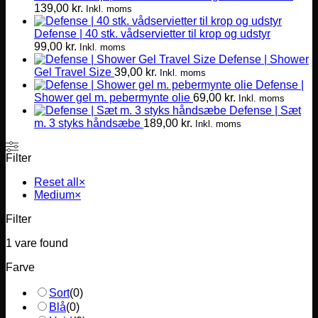
139,00
kr.
varianter.
Inkl. moms
Mulighederne
Defense | 40 stk. vådservietter til krop og udstyr
kan
99,00
kr.
vælges
Inkl. moms
Defense | Shower
på
Gel Travel Size
39,00
kr.
varesiden
Inkl. moms
Defense |
Shower gel m. pebermynte olie
69,00
kr.
Inkl. moms
Defense | Sæt
m. 3 styks håndsæbe
189,00
kr.
Inkl. moms
Filter
Reset all
×
Medium
×
Filter
1
vare found
Farve
Sort
(
0
)
Blå
(
0
)