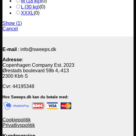
M (18 kg)
(
0
)
L (30 kg)
(
0
)
XXXL
(
0
)
Show
(
1
)
Cancel
E-mail
: info@sweeps.dk
Adresse
:
Copenhagen Company Est. 2023
Ørestads boulevard 59b 4,-413
2300 Kbh S
Cvr: 44195348
Hos Sweeps.dk kan du betale med:
Cookiepolitik
Privatlivspolitik
Kundeservice