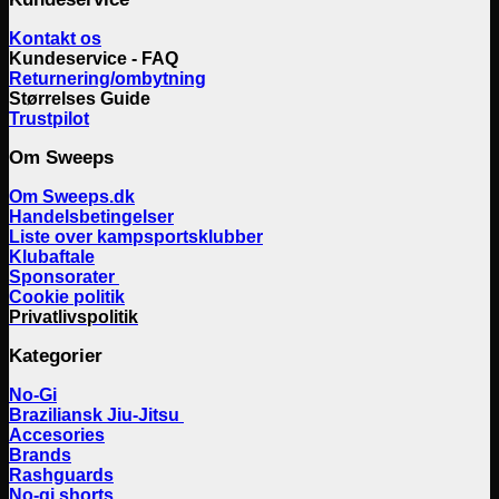
Kontakt os
Kundeservice - FAQ
Returnering/ombytning
Størrelses Guide
Trustpilot
Om Sweeps
Om Sweeps.dk
Handelsbetingelser
Liste over kampsportsklubber
Klubaftale
Sponsorater
Cookie politik
Privatlivspolitik
Kategorier
No-Gi
Braziliansk Jiu-Jitsu
Accesories
Brands
Rashguards
No-gi shorts