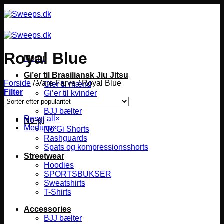
Fortsæt
til
indhold
Royal Blue
Menu
Gi’er til Brasiliansk Jiu Jitsu
Forside
/
Vare Farve
/
Royal Blue
Gier til mænd
Filter
Gi’er til kvinder
Gier til børn
BJJ bælter
Reset all
×
No-gi
Medium
×
No Gi Shorts
Rashguards
Spats og kompressionsshorts
Streetwear
Hoodies
SPORTSBUKSER
Sweatshirts
T-Shirts
Accessories
BJJ bælter