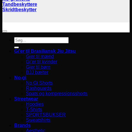
Tandbeskyttere
Skridtbeskytter
Søg
efter:
Gi’er til Brasiliansk Jiu Jitsu
Gier til mænd
Gi’er til kvinder
Gier til børn
BJJ bælter
No-gi
No Gi Shorts
Rashguards
Spats og kompressionsshorts
Streetwear
Hoodies
T-Shirts
SPORTSBUKSER
Sweatshirts
Brands
Aesthetic