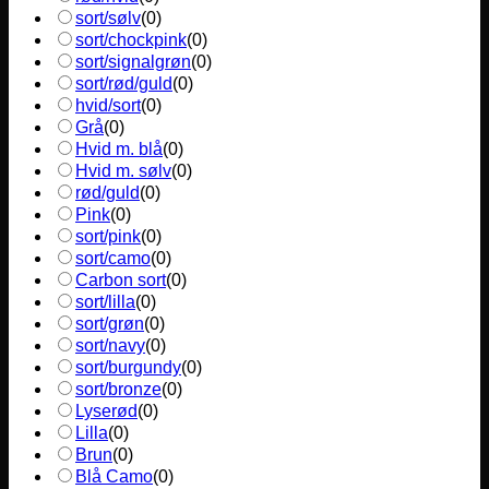
sort/sølv
(
0
)
sort/chockpink
(
0
)
sort/signalgrøn
(
0
)
sort/rød/guld
(
0
)
hvid/sort
(
0
)
Grå
(
0
)
Hvid m. blå
(
0
)
Hvid m. sølv
(
0
)
rød/guld
(
0
)
Pink
(
0
)
sort/pink
(
0
)
sort/camo
(
0
)
Carbon sort
(
0
)
sort/lilla
(
0
)
sort/grøn
(
0
)
sort/navy
(
0
)
sort/burgundy
(
0
)
sort/bronze
(
0
)
Lyserød
(
0
)
Lilla
(
0
)
Brun
(
0
)
Blå Camo
(
0
)