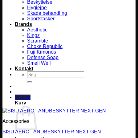
Beskyttelse
Hygiejne
Skade behandling
Sportstasker
Brands
Aesthetic
Kingz
Scramble
Choke Republic
Fuji Kimonos
Defense Soap
Smell Well
Kontakt
Søg
efter:
0,00
kr.
Kurv
Accessories
SISU AERO TANDBESKYTTER NEXT GEN