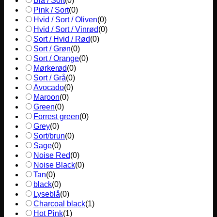
Blå / Sort
(
0
)
Pink / Sort
(
0
)
Hvid / Sort / Oliven
(
0
)
Hvid / Sort / Vinrød
(
0
)
Sort / Hvid / Rød
(
0
)
Sort / Grøn
(
0
)
Sort / Orange
(
0
)
Mørkerød
(
0
)
Sort / Grå
(
0
)
Avocado
(
0
)
Maroon
(
0
)
Green
(
0
)
Forrest green
(
0
)
Grey
(
0
)
Sort/brun
(
0
)
Sage
(
0
)
Noise Red
(
0
)
Noise Black
(
0
)
Tan
(
0
)
black
(
0
)
Lyseblå
(
0
)
Charcoal black
(
1
)
Hot Pink
(
1
)