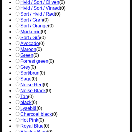
Hvid / Sort / Oliven
(
0
)
Hvid / Sort / Vinrød
(
0
)
Sort / Hvid / Rød
(
0
)
Sort / Grøn
(
0
)
Sort / Orange
(
0
)
Mørkerød
(
0
)
Sort / Grå
(
0
)
Avocado
(
0
)
Maroon
(
0
)
Green
(
0
)
Forrest green
(
0
)
Grey
(
0
)
Sort/brun
(
0
)
Sage
(
0
)
Noise Red
(
0
)
Noise Black
(
0
)
Tan
(
0
)
black
(
0
)
Lyseblå
(
0
)
Charcoal black
(
0
)
Hot Pink
(
0
)
Royal Blue
(
0
)
Electric Blue
(
0
)