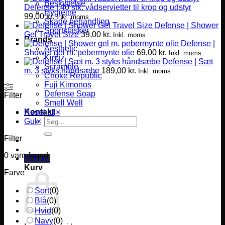
Beskyttelse
Defense | 40 stk. vådservietter til krop og udstyr
Hygiejne
99,00
kr.
Inkl. moms
Skade behandling
Defense | Shower
Sportstasker
Gel Travel Size
39,00
kr.
Inkl. moms
Brands
Defense |
Aesthetic
Shower gel m. pebermynte olie
69,00
kr.
Inkl. moms
Kingz
Defense | Sæt
Scramble
m. 3 styks håndsæbe
189,00
kr.
Inkl. moms
Choke Republic
Fuji Kimonos
Defense Soap
Filter
Smell Well
Kontakt
Reset all
×
Søg
Gul
×
efter:
Filter
0
vare found
0,00
kr.
Kurv
Farve
Sort
(
0
)
Blå
(
0
)
Hvid
(
0
)
Navy
(
0
)