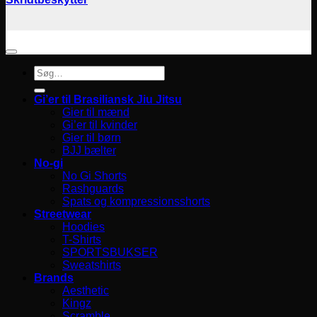
Søg
efter:
Gi’er til Brasiliansk Jiu Jitsu
Gier til mænd
Gi’er til kvinder
Gier til børn
BJJ bælter
No-gi
No Gi Shorts
Rashguards
Spats og kompressionsshorts
Streetwear
Hoodies
T-Shirts
SPORTSBUKSER
Sweatshirts
Brands
Aesthetic
Kingz
Scramble