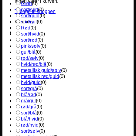
Ingen varer i kurven.
Grøn
(
0
)
sort/sort
(
0
)
Tilbage til shoppen
sort/guld
(
0
)
sort/gul
(
0
)
Varekurv
Rød
(
0
)
sort/hvid
(
0
)
sort/rød
(
0
)
pink/sølv
(
0
)
gul/blå
(
0
)
rød/sølv
(
0
)
hvid/rød/blå
(
0
)
metallisk guld/sølv
(
0
)
metallisk rød/guld
(
0
)
hvid/guld
(
0
)
sort/grå
(
0
)
blå/rød
(
0
)
grå/gul
(
0
)
rød/grå
(
0
)
sort/blå
(
0
)
blå/hvid
(
0
)
rød/hvid
(
0
)
sort/sølv
(
0
)