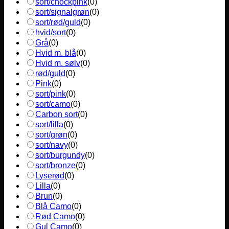
sort/chockpink
(
0
)
sort/signalgrøn
(
0
)
sort/rød/guld
(
0
)
hvid/sort
(
0
)
Grå
(
0
)
Hvid m. blå
(
0
)
Hvid m. sølv
(
0
)
rød/guld
(
0
)
Pink
(
0
)
sort/pink
(
0
)
sort/camo
(
0
)
Carbon sort
(
0
)
sort/lilla
(
0
)
sort/grøn
(
0
)
sort/navy
(
0
)
sort/burgundy
(
0
)
sort/bronze
(
0
)
Lyserød
(
0
)
Lilla
(
0
)
Brun
(
0
)
Blå Camo
(
0
)
Rød Camo
(
0
)
Gul Camo
(
0
)