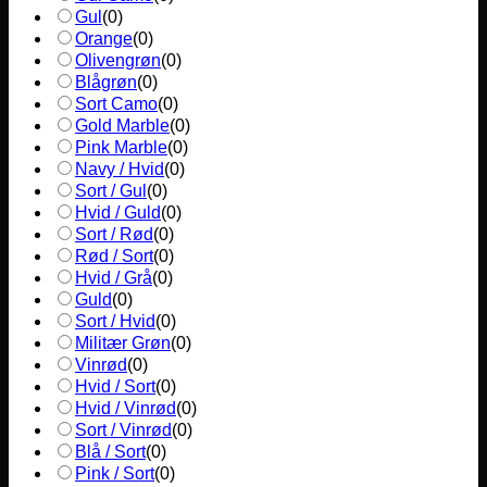
Gul
(
0
)
Orange
(
0
)
Olivengrøn
(
0
)
Blågrøn
(
0
)
Sort Camo
(
0
)
Gold Marble
(
0
)
Pink Marble
(
0
)
Navy / Hvid
(
0
)
Sort / Gul
(
0
)
Hvid / Guld
(
0
)
Sort / Rød
(
0
)
Rød / Sort
(
0
)
Hvid / Grå
(
0
)
Guld
(
0
)
Sort / Hvid
(
0
)
Militær Grøn
(
0
)
Vinrød
(
0
)
Hvid / Sort
(
0
)
Hvid / Vinrød
(
0
)
Sort / Vinrød
(
0
)
Blå / Sort
(
0
)
Pink / Sort
(
0
)