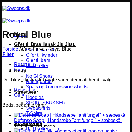
Fortsæt
til
indhold
Royal Blue
Menu
Gi’er til Brasiliansk Jiu Jitsu
Forside
/
Vare Farve
/
Royal Blue
Gier til mænd
Filter
Gi’er til kvinder
Gier til børn
Reset all
×
BJJ bælter
Gul
×
No-gi
No Gi Shorts
Der blev ikke fundet nogle varer, der matcher dit valg.
Rashguards
Spats og kompressionsshorts
Reset all
×
Streetwear
Gul
×
Hoodies
SPORTSBUKSER
Bedst bedømte varer
Sweatshirts
T-Shirts
Defense Soap | Håndsæbe "antifungal" + sæbeskål
Accessories
139,00
kr.
Inkl. moms
BJJ bælter