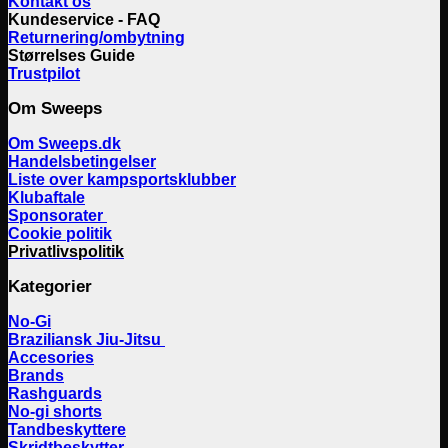
Kontakt os
Kundeservice - FAQ
Returnering/ombytning
Størrelses Guide
Trustpilot
Om Sweeps
Om Sweeps.dk
Handelsbetingelser
Liste over kampsportsklubber
Klubaftale
Sponsorater
Cookie politik
Privatlivspolitik
Kategorier
No-Gi
Braziliansk Jiu-Jitsu
Accesories
Brands
Rashguards
No-gi shorts
Tandbeskyttere
Skridtbeskytter