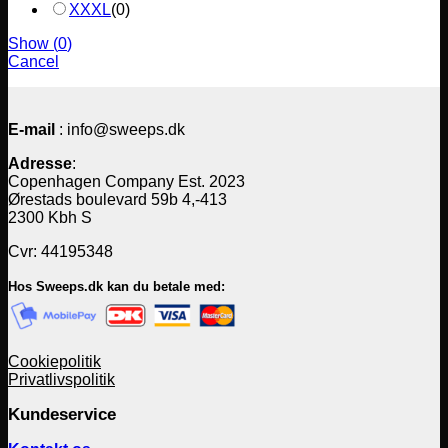
XXXL
(
0
)
Show
(
0
)
Cancel
E-mail
: info@sweeps.dk
Adresse
:
Copenhagen Company Est. 2023
Ørestads boulevard 59b 4,-413
2300 Kbh S
Cvr: 44195348
Hos Sweeps.dk kan du betale med:
Cookiepolitik
Privatlivspolitik
Kundeservice