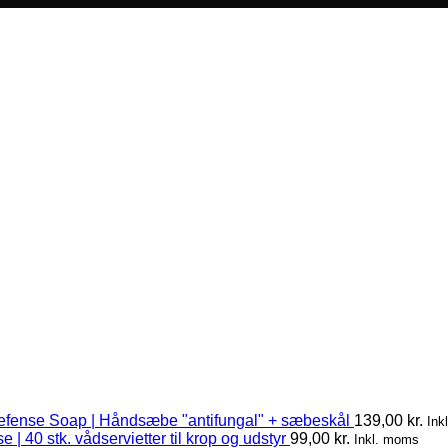
efense Soap | Håndsæbe "antifungal" + sæbeskål
139,00
kr.
Ink
 | 40 stk. vådservietter til krop og udstyr
99,00
kr.
Inkl. moms