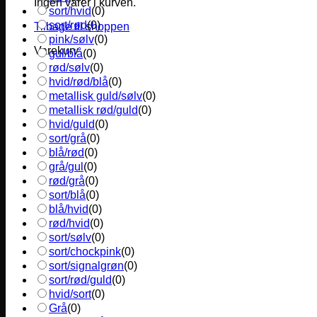
Ingen varer i kurven.
sort/hvid
(
0
)
sort/rød
(
0
)
Tilbage til shoppen
pink/sølv
(
0
)
Varekurv
gul/blå
(
0
)
rød/sølv
(
0
)
hvid/rød/blå
(
0
)
metallisk guld/sølv
(
0
)
metallisk rød/guld
(
0
)
hvid/guld
(
0
)
sort/grå
(
0
)
blå/rød
(
0
)
grå/gul
(
0
)
rød/grå
(
0
)
sort/blå
(
0
)
blå/hvid
(
0
)
rød/hvid
(
0
)
sort/sølv
(
0
)
sort/chockpink
(
0
)
sort/signalgrøn
(
0
)
sort/rød/guld
(
0
)
hvid/sort
(
0
)
Grå
(
0
)