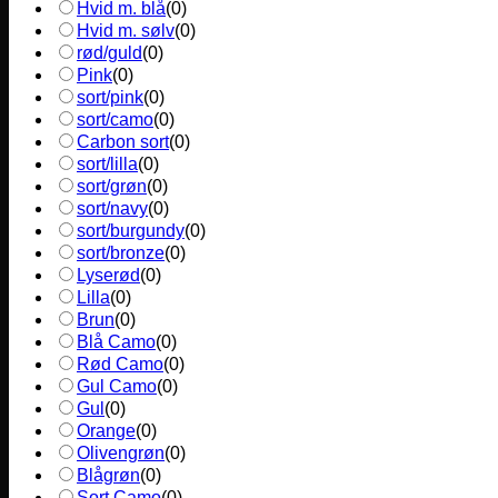
Hvid m. blå
(
0
)
Hvid m. sølv
(
0
)
rød/guld
(
0
)
Pink
(
0
)
sort/pink
(
0
)
sort/camo
(
0
)
Carbon sort
(
0
)
sort/lilla
(
0
)
sort/grøn
(
0
)
sort/navy
(
0
)
sort/burgundy
(
0
)
sort/bronze
(
0
)
Lyserød
(
0
)
Lilla
(
0
)
Brun
(
0
)
Blå Camo
(
0
)
Rød Camo
(
0
)
Gul Camo
(
0
)
Gul
(
0
)
Orange
(
0
)
Olivengrøn
(
0
)
Blågrøn
(
0
)
Sort Camo
(
0
)