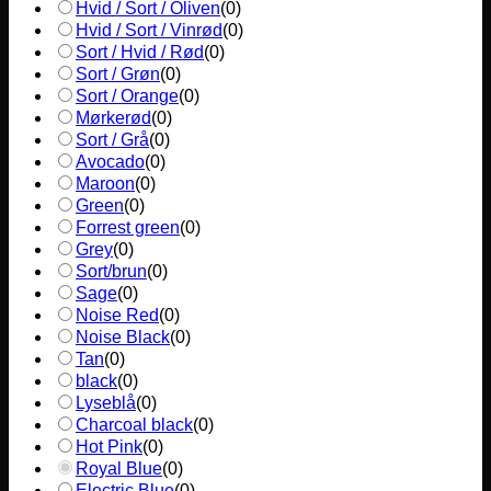
Hvid / Sort / Oliven
(
0
)
Hvid / Sort / Vinrød
(
0
)
Sort / Hvid / Rød
(
0
)
Sort / Grøn
(
0
)
Sort / Orange
(
0
)
Mørkerød
(
0
)
Sort / Grå
(
0
)
Avocado
(
0
)
Maroon
(
0
)
Green
(
0
)
Forrest green
(
0
)
Grey
(
0
)
Sort/brun
(
0
)
Sage
(
0
)
Noise Red
(
0
)
Noise Black
(
0
)
Tan
(
0
)
black
(
0
)
Lyseblå
(
0
)
Charcoal black
(
0
)
Hot Pink
(
0
)
Royal Blue
(
0
)
Electric Blue
(
0
)