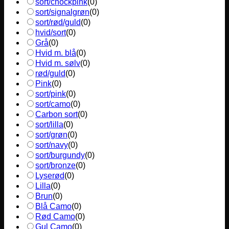
sort/chockpink
(
0
)
sort/signalgrøn
(
0
)
sort/rød/guld
(
0
)
hvid/sort
(
0
)
Grå
(
0
)
Hvid m. blå
(
0
)
Hvid m. sølv
(
0
)
rød/guld
(
0
)
Pink
(
0
)
sort/pink
(
0
)
sort/camo
(
0
)
Carbon sort
(
0
)
sort/lilla
(
0
)
sort/grøn
(
0
)
sort/navy
(
0
)
sort/burgundy
(
0
)
sort/bronze
(
0
)
Lyserød
(
0
)
Lilla
(
0
)
Brun
(
0
)
Blå Camo
(
0
)
Rød Camo
(
0
)
Gul Camo
(
0
)