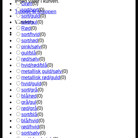
Ingen varer i kurven.
Grøn
(
0
)
sort/sort
(
0
)
Tilbage til shoppen
sort/guld
(
0
)
sort/gul
(
0
)
Varekurv
Rød
(
0
)
sort/hvid
(
0
)
sort/rød
(
0
)
pink/sølv
(
0
)
gul/blå
(
0
)
rød/sølv
(
0
)
hvid/rød/blå
(
0
)
metallisk guld/sølv
(
0
)
metallisk rød/guld
(
0
)
hvid/guld
(
0
)
sort/grå
(
0
)
blå/rød
(
0
)
grå/gul
(
0
)
rød/grå
(
0
)
sort/blå
(
0
)
blå/hvid
(
0
)
rød/hvid
(
0
)
sort/sølv
(
0
)