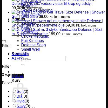
Beskyttelse
Defense | 40 stk. vådservietter til krop og udstyr
Hygiejne
99,00
kr.
Inkl. moms
Skade behandling
Defense | Shower
Sportstasker
Gel Travel Size
39,00
kr.
Inkl. moms
Brands
Defense |
Aesthetic
Shower gel m. pebermynte olie
69,00
kr.
Inkl. moms
Kingz
Defense | Sæt
Scramble
m. 3 styks håndsæbe
189,00
kr.
Inkl. moms
Choke Republic
Fuji Kimonos
Defense Soap
Filter
Smell Well
Kontakt
Reset all
×
Søg
A1 H
×
efter:
Filter
0
vare found
0,00
kr.
Kurv
Farve
Sort
(
0
)
Blå
(
0
)
Hvid
(
0
)
Navy
(
0
)