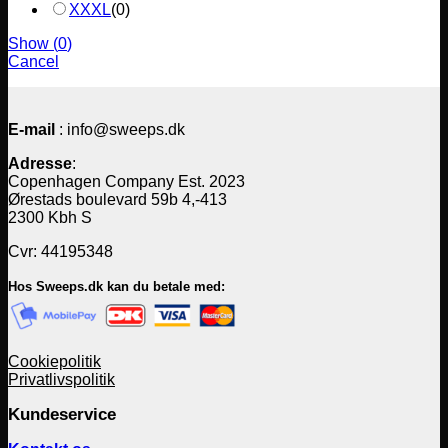
XXXL
(
0
)
Show
(
0
)
Cancel
E-mail
: info@sweeps.dk
Adresse
:
Copenhagen Company Est. 2023
Ørestads boulevard 59b 4,-413
2300 Kbh S
Cvr: 44195348
Hos Sweeps.dk kan du betale med:
Cookiepolitik
Privatlivspolitik
Kundeservice