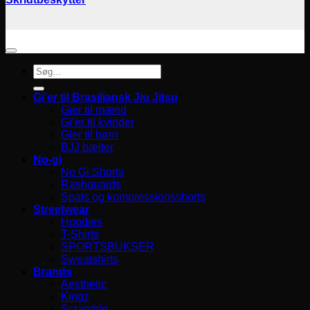
Søg
efter:
Gi’er til Brasiliansk Jiu Jitsu
Gier til mænd
Gi’er til kvinder
Gier til børn
BJJ bælter
No-gi
No Gi Shorts
Rashguards
Spats og kompressionsshorts
Streetwear
Hoodies
T-Shirts
SPORTSBUKSER
Sweatshirts
Brands
Aesthetic
Kingz
Scramble