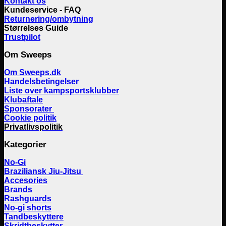
Kontakt os
Kundeservice - FAQ
Returnering/ombytning
Størrelses Guide
Trustpilot
Om Sweeps
Om Sweeps.dk
Handelsbetingelser
Liste over kampsportsklubber
Klubaftale
Sponsorater
Cookie politik
Privatlivspolitik
Kategorier
No-Gi
Braziliansk Jiu-Jitsu
Accesories
Brands
Rashguards
No-gi shorts
Tandbeskyttere
Skridtbeskytter