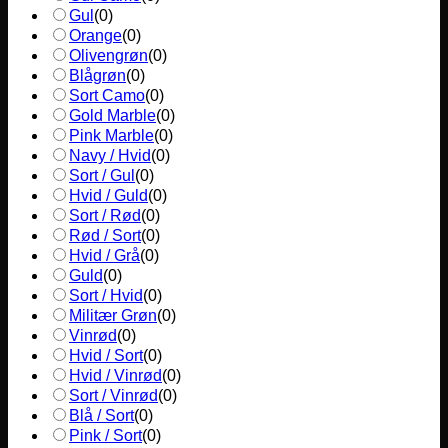
Gul
(
0
)
Orange
(
0
)
Olivengrøn
(
0
)
Blågrøn
(
0
)
Sort Camo
(
0
)
Gold Marble
(
0
)
Pink Marble
(
0
)
Navy / Hvid
(
0
)
Sort / Gul
(
0
)
Hvid / Guld
(
0
)
Sort / Rød
(
0
)
Rød / Sort
(
0
)
Hvid / Grå
(
0
)
Guld
(
0
)
Sort / Hvid
(
0
)
Militær Grøn
(
0
)
Vinrød
(
0
)
Hvid / Sort
(
0
)
Hvid / Vinrød
(
0
)
Sort / Vinrød
(
0
)
Blå / Sort
(
0
)
Pink / Sort
(
0
)