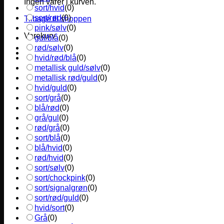
Ingen varer i kurven.
sort/hvid
(
0
)
sort/rød
(
0
)
Tilbage til shoppen
pink/sølv
(
0
)
Varekurv
gul/blå
(
0
)
rød/sølv
(
0
)
hvid/rød/blå
(
0
)
metallisk guld/sølv
(
0
)
metallisk rød/guld
(
0
)
hvid/guld
(
0
)
sort/grå
(
0
)
blå/rød
(
0
)
grå/gul
(
0
)
rød/grå
(
0
)
sort/blå
(
0
)
blå/hvid
(
0
)
rød/hvid
(
0
)
sort/sølv
(
0
)
sort/chockpink
(
0
)
sort/signalgrøn
(
0
)
sort/rød/guld
(
0
)
hvid/sort
(
0
)
Grå
(
0
)