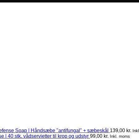
efense Soap | Håndsæbe "antifungal" + sæbeskål
139,00
kr.
Ink
 | 40 stk. vådservietter til krop og udstyr
99,00
kr.
Inkl. moms