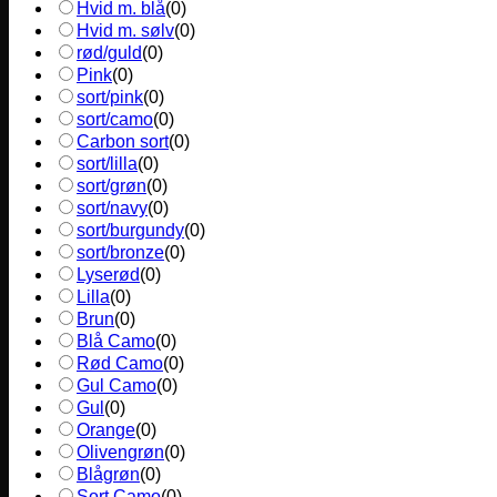
Hvid m. blå
(
0
)
Hvid m. sølv
(
0
)
rød/guld
(
0
)
Pink
(
0
)
sort/pink
(
0
)
sort/camo
(
0
)
Carbon sort
(
0
)
sort/lilla
(
0
)
sort/grøn
(
0
)
sort/navy
(
0
)
sort/burgundy
(
0
)
sort/bronze
(
0
)
Lyserød
(
0
)
Lilla
(
0
)
Brun
(
0
)
Blå Camo
(
0
)
Rød Camo
(
0
)
Gul Camo
(
0
)
Gul
(
0
)
Orange
(
0
)
Olivengrøn
(
0
)
Blågrøn
(
0
)
Sort Camo
(
0
)