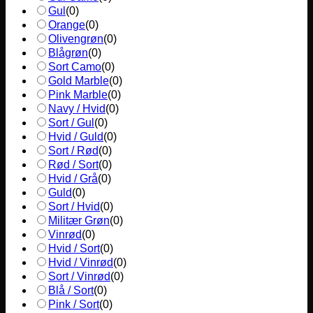
Gul
(
0
)
Orange
(
0
)
Olivengrøn
(
0
)
Blågrøn
(
0
)
Sort Camo
(
0
)
Gold Marble
(
0
)
Pink Marble
(
0
)
Navy / Hvid
(
0
)
Sort / Gul
(
0
)
Hvid / Guld
(
0
)
Sort / Rød
(
0
)
Rød / Sort
(
0
)
Hvid / Grå
(
0
)
Guld
(
0
)
Sort / Hvid
(
0
)
Militær Grøn
(
0
)
Vinrød
(
0
)
Hvid / Sort
(
0
)
Hvid / Vinrød
(
0
)
Sort / Vinrød
(
0
)
Blå / Sort
(
0
)
Pink / Sort
(
0
)