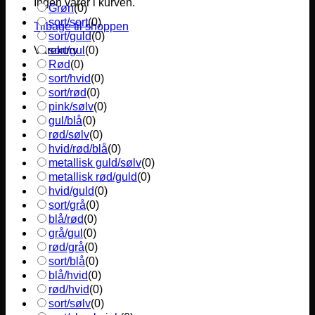
Ingen varer i kurven.
Grøn
(
0
)
sort/sort
(
0
)
Tilbage til shoppen
sort/guld
(
0
)
sort/gul
(
0
)
Varekurv
Rød
(
0
)
sort/hvid
(
0
)
sort/rød
(
0
)
pink/sølv
(
0
)
gul/blå
(
0
)
rød/sølv
(
0
)
hvid/rød/blå
(
0
)
metallisk guld/sølv
(
0
)
metallisk rød/guld
(
0
)
hvid/guld
(
0
)
sort/grå
(
0
)
blå/rød
(
0
)
grå/gul
(
0
)
rød/grå
(
0
)
sort/blå
(
0
)
blå/hvid
(
0
)
rød/hvid
(
0
)
sort/sølv
(
0
)