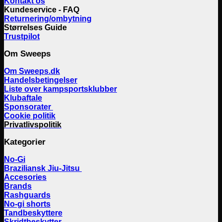
Kontakt os
Kundeservice - FAQ
Returnering/ombytning
Størrelses Guide
Trustpilot
Om Sweeps
Om Sweeps.dk
Handelsbetingelser
Liste over kampsportsklubber
Klubaftale
Sponsorater
Cookie politik
Privatlivspolitik
Kategorier
No-Gi
Braziliansk Jiu-Jitsu
Accesories
Brands
Rashguards
No-gi shorts
Tandbeskyttere
Skridtbeskytter