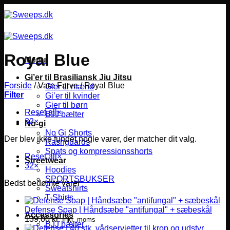
Fortsæt
til
indhold
Royal Blue
Menu
Gi’er til Brasiliansk Jiu Jitsu
Forside
/
Vare Farve
/
Royal Blue
Gier til mænd
Filter
Gi’er til kvinder
Gier til børn
Reset all
×
BJJ bælter
32
×
No-gi
No Gi Shorts
Der blev ikke fundet nogle varer, der matcher dit valg.
Rashguards
Spats og kompressionsshorts
Reset all
×
Streetwear
32
×
Hoodies
SPORTSBUKSER
Bedst bedømte varer
Sweatshirts
T-Shirts
Defense Soap | Håndsæbe "antifungal" + sæbeskål
Accessories
139,00
kr.
Inkl. moms
BJJ bælter