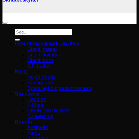
Søg
efter:
Gi’er til Brasiliansk Jiu Jitsu
Gier til mænd
Gi’er til kvinder
Gier til børn
BJJ bælter
No-gi
No Gi Shorts
Rashguards
Spats og kompressionsshorts
Streetwear
Hoodies
T-Shirts
SPORTSBUKSER
Sweatshirts
Brands
Aesthetic
Kingz
Scramble