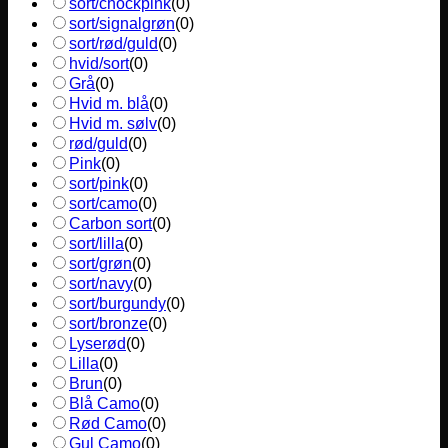
sort/chockpink
(
0
)
sort/signalgrøn
(
0
)
sort/rød/guld
(
0
)
hvid/sort
(
0
)
Grå
(
0
)
Hvid m. blå
(
0
)
Hvid m. sølv
(
0
)
rød/guld
(
0
)
Pink
(
0
)
sort/pink
(
0
)
sort/camo
(
0
)
Carbon sort
(
0
)
sort/lilla
(
0
)
sort/grøn
(
0
)
sort/navy
(
0
)
sort/burgundy
(
0
)
sort/bronze
(
0
)
Lyserød
(
0
)
Lilla
(
0
)
Brun
(
0
)
Blå Camo
(
0
)
Rød Camo
(
0
)
Gul Camo
(
0
)