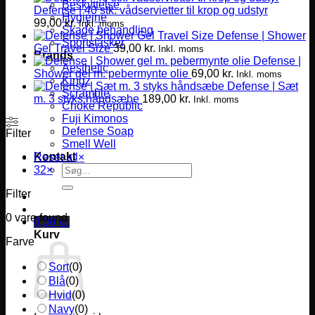
Beskyttelse
Defense | 40 stk. vådservietter til krop og udstyr
Hygiejne
99,00
kr.
Inkl. moms
Skade behandling
Defense | Shower
Sportstasker
Gel Travel Size
39,00
kr.
Inkl. moms
Brands
Defense |
Aesthetic
Shower gel m. pebermynte olie
69,00
kr.
Inkl. moms
Kingz
Defense | Sæt
Scramble
m. 3 styks håndsæbe
189,00
kr.
Inkl. moms
Choke Republic
Fuji Kimonos
Defense Soap
Filter
Smell Well
Kontakt
Reset all
×
Søg
32
×
efter:
Filter
0
vare found
0,00
kr.
Kurv
Farve
Sort
(
0
)
Blå
(
0
)
Hvid
(
0
)
Navy
(
0
)