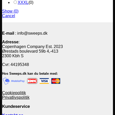
XXXL
(
0
)
Show
(
0
)
Cancel
E-mail
: info@sweeps.dk
Adresse
:
Copenhagen Company Est. 2023
Ørestads boulevard 59b 4,-413
2300 Kbh S
Cvr: 44195348
Hos Sweeps.dk kan du betale med:
Cookiepolitik
Privatlivspolitik
Kundeservice