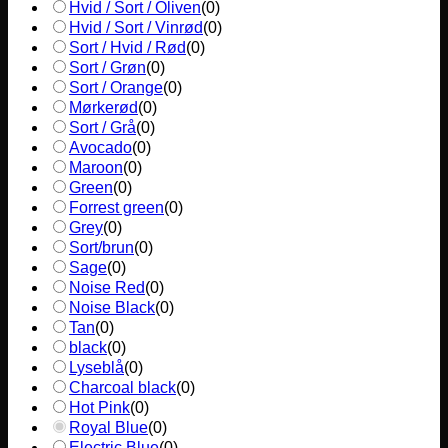
Hvid / Sort / Oliven
(
0
)
Hvid / Sort / Vinrød
(
0
)
Sort / Hvid / Rød
(
0
)
Sort / Grøn
(
0
)
Sort / Orange
(
0
)
Mørkerød
(
0
)
Sort / Grå
(
0
)
Avocado
(
0
)
Maroon
(
0
)
Green
(
0
)
Forrest green
(
0
)
Grey
(
0
)
Sort/brun
(
0
)
Sage
(
0
)
Noise Red
(
0
)
Noise Black
(
0
)
Tan
(
0
)
black
(
0
)
Lyseblå
(
0
)
Charcoal black
(
0
)
Hot Pink
(
0
)
Royal Blue
(
0
)
Electric Blue
(
0
)