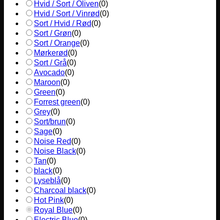
Hvid / Sort / Oliven
(
0
)
Hvid / Sort / Vinrød
(
0
)
Sort / Hvid / Rød
(
0
)
Sort / Grøn
(
0
)
Sort / Orange
(
0
)
Mørkerød
(
0
)
Sort / Grå
(
0
)
Avocado
(
0
)
Maroon
(
0
)
Green
(
0
)
Forrest green
(
0
)
Grey
(
0
)
Sort/brun
(
0
)
Sage
(
0
)
Noise Red
(
0
)
Noise Black
(
0
)
Tan
(
0
)
black
(
0
)
Lyseblå
(
0
)
Charcoal black
(
0
)
Hot Pink
(
0
)
Royal Blue
(
0
)
Electric Blue
(
0
)