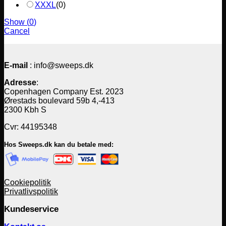
XXXL
(
0
)
Show
(
0
)
Cancel
E-mail
: info@sweeps.dk
Adresse
:
Copenhagen Company Est. 2023
Ørestads boulevard 59b 4,-413
2300 Kbh S
Cvr: 44195348
Hos Sweeps.dk kan du betale med:
Cookiepolitik
Privatlivspolitik
Kundeservice