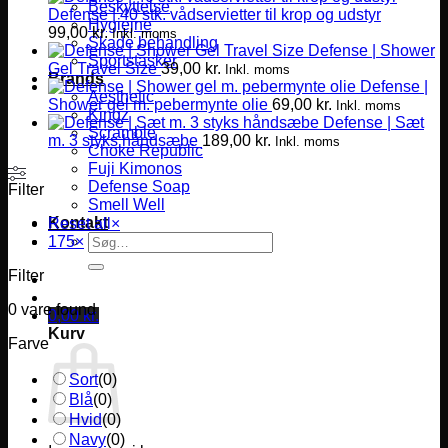
Beskyttelse
Defense | 40 stk. vådservietter til krop og udstyr
Hygiejne
99,00
kr.
Inkl. moms
Skade behandling
Defense | Shower
Sportstasker
Gel Travel Size
39,00
kr.
Inkl. moms
Brands
Defense |
Aesthetic
Shower gel m. pebermynte olie
69,00
kr.
Inkl. moms
Kingz
Defense | Sæt
Scramble
m. 3 styks håndsæbe
189,00
kr.
Inkl. moms
Choke Republic
Fuji Kimonos
Defense Soap
Filter
Smell Well
Kontakt
Reset all
×
Søg
175
×
efter:
Filter
0
vare found
0,00
kr.
Kurv
Farve
Sort
(
0
)
Blå
(
0
)
Hvid
(
0
)
Navy
(
0
)