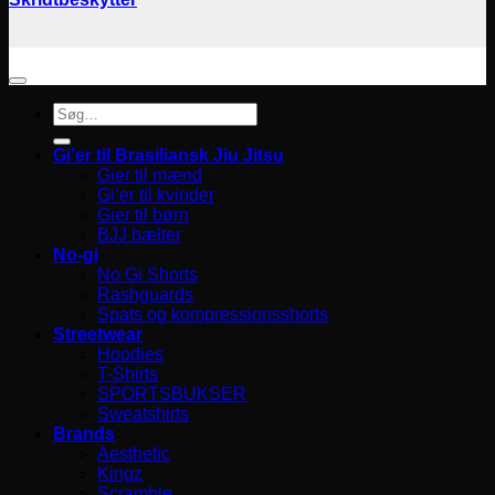
Søg
efter:
Gi’er til Brasiliansk Jiu Jitsu
Gier til mænd
Gi’er til kvinder
Gier til børn
BJJ bælter
No-gi
No Gi Shorts
Rashguards
Spats og kompressionsshorts
Streetwear
Hoodies
T-Shirts
SPORTSBUKSER
Sweatshirts
Brands
Aesthetic
Kingz
Scramble