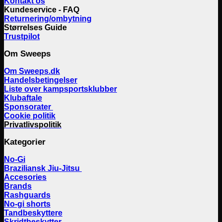
Kontakt os
Kundeservice - FAQ
Returnering/ombytning
Størrelses Guide
Trustpilot
Om Sweeps
Om Sweeps.dk
Handelsbetingelser
Liste over kampsportsklubber
Klubaftale
Sponsorater
Cookie politik
Privatlivspolitik
Kategorier
No-Gi
Braziliansk Jiu-Jitsu
Accesories
Brands
Rashguards
No-gi shorts
Tandbeskyttere
Skridtbeskytter