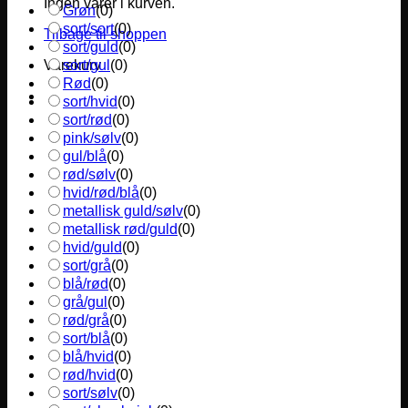
Ingen varer i kurven.
Grøn
(
0
)
sort/sort
(
0
)
Tilbage til shoppen
sort/guld
(
0
)
sort/gul
(
0
)
Varekurv
Rød
(
0
)
sort/hvid
(
0
)
sort/rød
(
0
)
pink/sølv
(
0
)
gul/blå
(
0
)
rød/sølv
(
0
)
hvid/rød/blå
(
0
)
metallisk guld/sølv
(
0
)
metallisk rød/guld
(
0
)
hvid/guld
(
0
)
sort/grå
(
0
)
blå/rød
(
0
)
grå/gul
(
0
)
rød/grå
(
0
)
sort/blå
(
0
)
blå/hvid
(
0
)
rød/hvid
(
0
)
sort/sølv
(
0
)