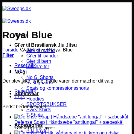
Fortsæt
til
indhold
Royal Blue
Menu
Gi’er til Brasiliansk Jiu Jitsu
Forside
/
Vare Farve
/
Royal Blue
Gier til mænd
Filter
Gi’er til kvinder
Gier til børn
Reset all
×
BJJ bælter
175
×
No-gi
No Gi Shorts
Der blev ikke fundet nogle varer, der matcher dit valg.
Rashguards
Spats og kompressionsshorts
Reset all
×
Streetwear
175
×
Hoodies
SPORTSBUKSER
Bedst bedømte varer
Sweatshirts
T-Shirts
Defense Soap | Håndsæbe "antifungal" + sæbeskål
Accessories
139,00
kr.
Inkl. moms
BJJ bælter