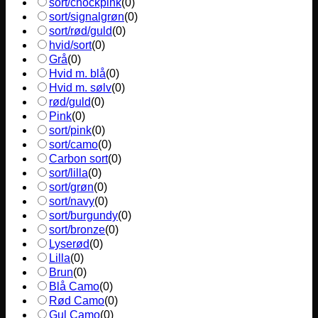
sort/chockpink
(
0
)
sort/signalgrøn
(
0
)
sort/rød/guld
(
0
)
hvid/sort
(
0
)
Grå
(
0
)
Hvid m. blå
(
0
)
Hvid m. sølv
(
0
)
rød/guld
(
0
)
Pink
(
0
)
sort/pink
(
0
)
sort/camo
(
0
)
Carbon sort
(
0
)
sort/lilla
(
0
)
sort/grøn
(
0
)
sort/navy
(
0
)
sort/burgundy
(
0
)
sort/bronze
(
0
)
Lyserød
(
0
)
Lilla
(
0
)
Brun
(
0
)
Blå Camo
(
0
)
Rød Camo
(
0
)
Gul Camo
(
0
)