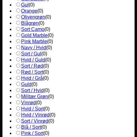
Gul
(
0
)
Orange
(
0
)
Olivengrøn
(
0
)
Blågrøn
(
0
)
Sort Camo
(
0
)
Gold Marble
(
0
)
Pink Marble
(
0
)
Navy / Hvid
(
0
)
Sort / Gul
(
0
)
Hvid / Guld
(
0
)
Sort / Rød
(
0
)
Rød / Sort
(
0
)
Hvid / Grå
(
0
)
Guld
(
0
)
Sort / Hvid
(
0
)
Militær Grøn
(
0
)
Vinrød
(
0
)
Hvid / Sort
(
0
)
Hvid / Vinrød
(
0
)
Sort / Vinrød
(
0
)
Blå / Sort
(
0
)
Pink / Sort
(
0
)