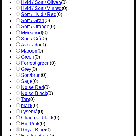
Hvid / Sort / Oliven
(
0
)
Hvid / Sort / Vinrød
(
0
)
Sort / Hvid / Rød
(
0
)
Sort / Grøn
(
0
)
Sort / Orange
(
0
)
Mørkerød
(
0
)
Sort / Grå
(
0
)
Avocado
(
0
)
Maroon
(
0
)
Green
(
0
)
Forrest green
(
0
)
Grey
(
0
)
Sort/brun
(
0
)
Sage
(
0
)
Noise Red
(
0
)
Noise Black
(
0
)
Tan
(
0
)
black
(
0
)
Lyseblå
(
0
)
Charcoal black
(
0
)
Hot Pink
(
0
)
Royal Blue
(
0
)
Electric Blue
(
0
)