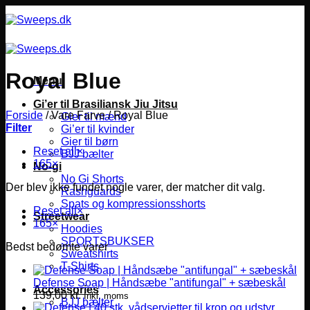
Fortsæt
til
indhold
Royal Blue
Menu
Gi’er til Brasiliansk Jiu Jitsu
Forside
/
Vare Farve
/
Royal Blue
Gier til mænd
Filter
Gi’er til kvinder
Gier til børn
Reset all
×
BJJ bælter
165
×
No-gi
No Gi Shorts
Der blev ikke fundet nogle varer, der matcher dit valg.
Rashguards
Spats og kompressionsshorts
Reset all
×
Streetwear
165
×
Hoodies
SPORTSBUKSER
Bedst bedømte varer
Sweatshirts
T-Shirts
Defense Soap | Håndsæbe "antifungal" + sæbeskål
Accessories
139,00
kr.
Inkl. moms
BJJ bælter