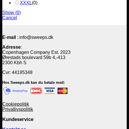
XXXL
(
0
)
Show
(
0
)
Cancel
E-mail
: info@sweeps.dk
Adresse
:
Copenhagen Company Est. 2023
Ørestads boulevard 59b 4,-413
2300 Kbh S
Cvr: 44195348
Hos Sweeps.dk kan du betale med:
Cookiepolitik
Privatlivspolitik
Kundeservice