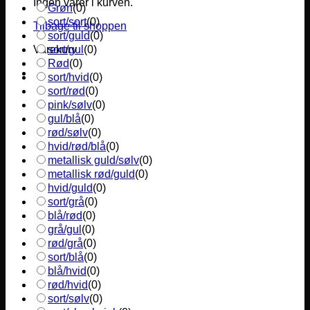
Ingen varer i kurven.
Grøn
(
0
)
sort/sort
(
0
)
Tilbage til shoppen
sort/guld
(
0
)
sort/gul
(
0
)
Varekurv
Rød
(
0
)
sort/hvid
(
0
)
sort/rød
(
0
)
pink/sølv
(
0
)
gul/blå
(
0
)
rød/sølv
(
0
)
hvid/rød/blå
(
0
)
metallisk guld/sølv
(
0
)
metallisk rød/guld
(
0
)
hvid/guld
(
0
)
sort/grå
(
0
)
blå/rød
(
0
)
grå/gul
(
0
)
rød/grå
(
0
)
sort/blå
(
0
)
blå/hvid
(
0
)
rød/hvid
(
0
)
sort/sølv
(
0
)