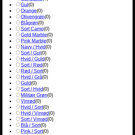
Gul
(
0
)
Orange
(
0
)
Olivengrøn
(
0
)
Blågrøn
(
0
)
Sort Camo
(
0
)
Gold Marble
(
0
)
Pink Marble
(
0
)
Navy / Hvid
(
0
)
Sort / Gul
(
0
)
Hvid / Guld
(
0
)
Sort / Rød
(
0
)
Rød / Sort
(
0
)
Hvid / Grå
(
0
)
Guld
(
0
)
Sort / Hvid
(
0
)
Militær Grøn
(
0
)
Vinrød
(
0
)
Hvid / Sort
(
0
)
Hvid / Vinrød
(
0
)
Sort / Vinrød
(
0
)
Blå / Sort
(
0
)
Pink / Sort
(
0
)