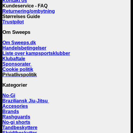
Kontakt os
Kundeservice - FAQ
Returnering/ombytning
Størrelses Guide
Trustpilot
Om Sweeps
Om Sweeps.dk
Handelsbetingelser
Liste over kampsportsklubber
Klubaftale
Sponsorater
Cookie politik
Privatlivspolitik
Kategorier
No-Gi
Braziliansk Jiu-Jitsu
Accesories
Brands
Rashguards
No-gi shorts
Tandbeskyttere
Skridtbeskytter