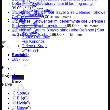
Beskyttelse
Defense | 40 stk. vådservietter til krop og udstyr
Hygiejne
99,00
kr.
Inkl. moms
Skade behandling
Defense | Shower
Sportstasker
Gel Travel Size
39,00
kr.
Inkl. moms
Brands
Defense |
Aesthetic
Shower gel m. pebermynte olie
69,00
kr.
Inkl. moms
Kingz
Defense | Sæt
Scramble
m. 3 styks håndsæbe
189,00
kr.
Inkl. moms
Choke Republic
Fuji Kimonos
Defense Soap
Filter
Smell Well
Kontakt
Reset all
×
Søg
165
×
efter:
Filter
0
vare found
0,00
kr.
Kurv
Farve
Sort
(
0
)
Blå
(
0
)
Hvid
(
0
)
Navy
(
0
)