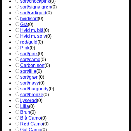
sort/chockpink
(
0
)
sort/signalgrøn
(
0
)
sort/rød/guld
(
0
)
hvid/sort
(
0
)
Grå
(
0
)
Hvid m. blå
(
0
)
Hvid m. sølv
(
0
)
rød/guld
(
0
)
Pink
(
0
)
sort/pink
(
0
)
sort/camo
(
0
)
Carbon sort
(
0
)
sort/lilla
(
0
)
sort/grøn
(
0
)
sort/navy
(
0
)
sort/burgundy
(
0
)
sort/bronze
(
0
)
Lyserød
(
0
)
Lilla
(
0
)
Brun
(
0
)
Blå Camo
(
0
)
Rød Camo
(
0
)
Gul Camo
(
0
)