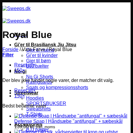
Fortsæt
til
indhold
Royal Blue
Menu
Gi’er til Brasiliansk Jiu Jitsu
Forside
/
Vare Farve
/
Royal Blue
Gier til mænd
Filter
Gi’er til kvinder
Gier til børn
Reset all
×
BJJ bælter
150
×
No-gi
No Gi Shorts
Der blev ikke fundet nogle varer, der matcher dit valg.
Rashguards
Spats og kompressionsshorts
Reset all
×
Streetwear
150
×
Hoodies
SPORTSBUKSER
Bedst bedømte varer
Sweatshirts
T-Shirts
Defense Soap | Håndsæbe "antifungal" + sæbeskål
Accessories
139,00
kr.
Inkl. moms
BJJ bælter