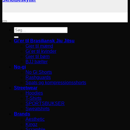
Søg
efter:
Gi’er til Brasiliansk Jiu Jitsu
Gier til mænd
Gi’er til kvinder
Gier til børn
BJJ bælter
No-gi
No Gi Shorts
Rashguards
Spats og kompressionsshorts
Streetwear
Hoodies
T-Shirts
SPORTSBUKSER
Sweatshirts
Brands
Aesthetic
Kingz
Scramble