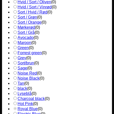
Hvid / Sort / Oliven
(
0
)
Hvid / Sort / Vinrød
(
0
)
Sort / Hvid / Rød
(
0
)
Sort / Grøn
(
0
)
Sort / Orange
(
0
)
Mørkerød
(
0
)
Sort / Grå
(
0
)
Avocado
(
0
)
Maroon
(
0
)
Green
(
0
)
Forrest green
(
0
)
Grey
(
0
)
Sort/brun
(
0
)
Sage
(
0
)
Noise Red
(
0
)
Noise Black
(
0
)
Tan
(
0
)
black
(
0
)
Lyseblå
(
0
)
Charcoal black
(
0
)
Hot Pink
(
0
)
Royal Blue
(
0
)
Electric Blue
(
0
)