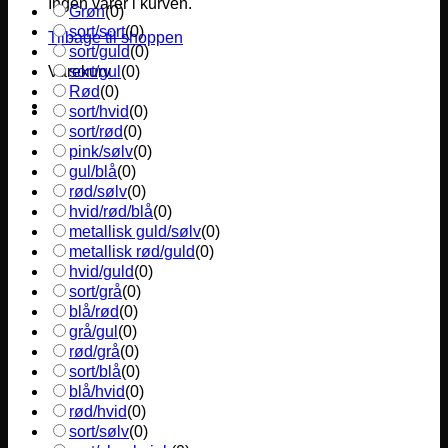
Ingen varer i kurven.
Grøn
(
0
)
sort/sort
(
0
)
Tilbage til shoppen
sort/guld
(
0
)
sort/gul
(
0
)
Varekurv
Rød
(
0
)
sort/hvid
(
0
)
sort/rød
(
0
)
pink/sølv
(
0
)
gul/blå
(
0
)
rød/sølv
(
0
)
hvid/rød/blå
(
0
)
metallisk guld/sølv
(
0
)
metallisk rød/guld
(
0
)
hvid/guld
(
0
)
sort/grå
(
0
)
blå/rød
(
0
)
grå/gul
(
0
)
rød/grå
(
0
)
sort/blå
(
0
)
blå/hvid
(
0
)
rød/hvid
(
0
)
sort/sølv
(
0
)