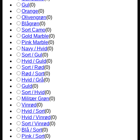
Gul
(
0
)
Orange
(
0
)
Olivengrøn
(
0
)
Blågrøn
(
0
)
Sort Camo
(
0
)
Gold Marble
(
0
)
Pink Marble
(
0
)
Navy / Hvid
(
0
)
Sort / Gul
(
0
)
Hvid / Guld
(
0
)
Sort / Rød
(
0
)
Rød / Sort
(
0
)
Hvid / Grå
(
0
)
Guld
(
0
)
Sort / Hvid
(
0
)
Militær Grøn
(
0
)
Vinrød
(
0
)
Hvid / Sort
(
0
)
Hvid / Vinrød
(
0
)
Sort / Vinrød
(
0
)
Blå / Sort
(
0
)
Pink / Sort
(
0
)