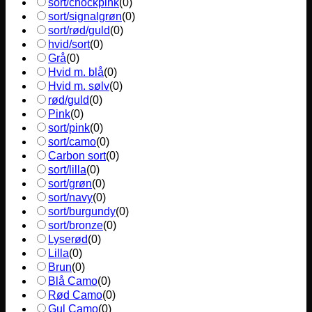
sort/chockpink
(
0
)
sort/signalgrøn
(
0
)
sort/rød/guld
(
0
)
hvid/sort
(
0
)
Grå
(
0
)
Hvid m. blå
(
0
)
Hvid m. sølv
(
0
)
rød/guld
(
0
)
Pink
(
0
)
sort/pink
(
0
)
sort/camo
(
0
)
Carbon sort
(
0
)
sort/lilla
(
0
)
sort/grøn
(
0
)
sort/navy
(
0
)
sort/burgundy
(
0
)
sort/bronze
(
0
)
Lyserød
(
0
)
Lilla
(
0
)
Brun
(
0
)
Blå Camo
(
0
)
Rød Camo
(
0
)
Gul Camo
(
0
)