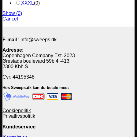
XXXL
(
0
)
Show
(
0
)
Cancel
E-mail
: info@sweeps.dk
Adresse
:
Copenhagen Company Est. 2023
Ørestads boulevard 59b 4,-413
2300 Kbh S
Cvr: 44195348
Hos Sweeps.dk kan du betale med:
Cookiepolitik
Privatlivspolitik
Kundeservice