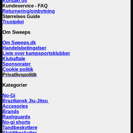
Kontakt os
Kundeservice - FAQ
Returnering/ombytning
Størrelses Guide
Trustpilot
Om Sweeps
Om Sweeps.dk
Handelsbetingelser
Liste over kampsportsklubber
Klubaftale
Sponsorater
Cookie politik
Privatlivspolitik
Kategorier
No-Gi
Braziliansk Jiu-Jitsu
Accesories
Brands
Rashguards
No-gi shorts
Tandbeskyttere
Skridtbeskytter