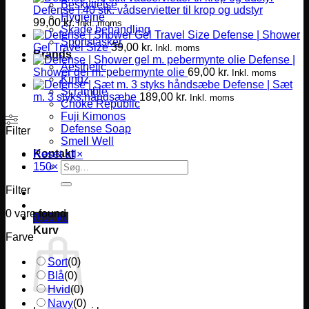
Beskyttelse
Defense | 40 stk. vådservietter til krop og udstyr
Hygiejne
99,00
kr.
Inkl. moms
Skade behandling
Defense | Shower
Sportstasker
Gel Travel Size
39,00
kr.
Inkl. moms
Brands
Defense |
Aesthetic
Shower gel m. pebermynte olie
69,00
kr.
Inkl. moms
Kingz
Defense | Sæt
Scramble
m. 3 styks håndsæbe
189,00
kr.
Inkl. moms
Choke Republic
Fuji Kimonos
Defense Soap
Filter
Smell Well
Kontakt
Reset all
×
Søg
150
×
efter:
Filter
0
vare found
0,00
kr.
Kurv
Farve
Sort
(
0
)
Blå
(
0
)
Hvid
(
0
)
Navy
(
0
)