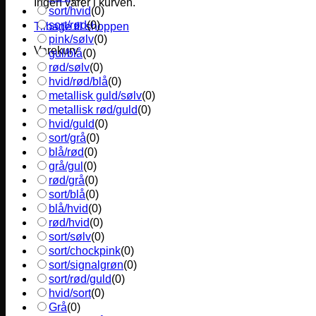
Ingen varer i kurven.
sort/hvid
(
0
)
sort/rød
(
0
)
Tilbage til shoppen
pink/sølv
(
0
)
Varekurv
gul/blå
(
0
)
rød/sølv
(
0
)
hvid/rød/blå
(
0
)
metallisk guld/sølv
(
0
)
metallisk rød/guld
(
0
)
hvid/guld
(
0
)
sort/grå
(
0
)
blå/rød
(
0
)
grå/gul
(
0
)
rød/grå
(
0
)
sort/blå
(
0
)
blå/hvid
(
0
)
rød/hvid
(
0
)
sort/sølv
(
0
)
sort/chockpink
(
0
)
sort/signalgrøn
(
0
)
sort/rød/guld
(
0
)
hvid/sort
(
0
)
Grå
(
0
)