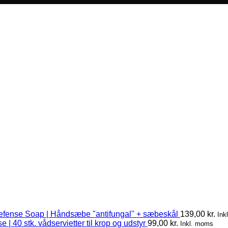
efense Soap | Håndsæbe "antifungal" + sæbeskål
139,00
kr.
Ink
 | 40 stk. vådservietter til krop og udstyr
99,00
kr.
Inkl. moms