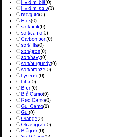
Hvid m. blå
(
0
)
Hvid m. sølv
(
0
)
rød/guld
(
0
)
Pink
(
0
)
sort/pink
(
0
)
sort/camo
(
0
)
Carbon sort
(
0
)
sort/lilla
(
0
)
sort/grøn
(
0
)
sort/navy
(
0
)
sort/burgundy
(
0
)
sort/bronze
(
0
)
Lyserød
(
0
)
Lilla
(
0
)
Brun
(
0
)
Blå Camo
(
0
)
Rød Camo
(
0
)
Gul Camo
(
0
)
Gul
(
0
)
Orange
(
0
)
Olivengrøn
(
0
)
Blågrøn
(
0
)
Sort Camo
(
0
)