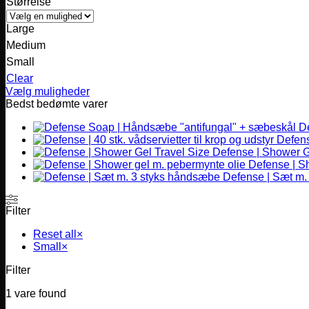
Størrelse
Large
Medium
Small
Clear
Vælg muligheder
Dette
Bedst bedømte varer
vare
D
har
Defense
flere
Defense | Shower G
varianter.
Defense | S
Mulighederne
Defense | Sæt m.
kan
vælges
på
Filter
varesiden
Reset all
×
Small
×
Filter
1
vare found