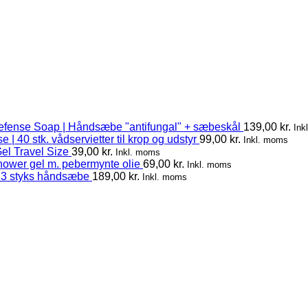
efense Soap | Håndsæbe "antifungal" + sæbeskål
139,00
kr.
Ink
 | 40 stk. vådservietter til krop og udstyr
99,00
kr.
Inkl. moms
el Travel Size
39,00
kr.
Inkl. moms
hower gel m. pebermynte olie
69,00
kr.
Inkl. moms
 3 styks håndsæbe
189,00
kr.
Inkl. moms