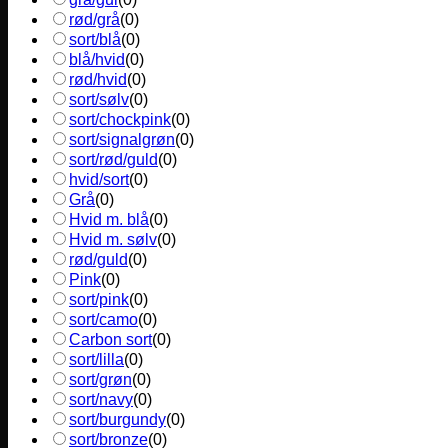
rød/grå
(
0
)
sort/blå
(
0
)
blå/hvid
(
0
)
rød/hvid
(
0
)
sort/sølv
(
0
)
sort/chockpink
(
0
)
sort/signalgrøn
(
0
)
sort/rød/guld
(
0
)
hvid/sort
(
0
)
Grå
(
0
)
Hvid m. blå
(
0
)
Hvid m. sølv
(
0
)
rød/guld
(
0
)
Pink
(
0
)
sort/pink
(
0
)
sort/camo
(
0
)
Carbon sort
(
0
)
sort/lilla
(
0
)
sort/grøn
(
0
)
sort/navy
(
0
)
sort/burgundy
(
0
)
sort/bronze
(
0
)