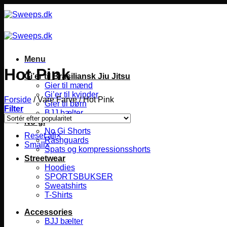
Fortsæt
til
indhold
Menu
Hot Pink
Gi’er til Brasiliansk Jiu Jitsu
Gier til mænd
Gi’er til kvinder
Forside
/
Vare Farve
/
Hot Pink
Gier til børn
Filter
BJJ bælter
No-gi
No Gi Shorts
Reset all
×
Rashguards
Small
×
Spats og kompressionsshorts
Streetwear
Hoodies
SPORTSBUKSER
Sweatshirts
T-Shirts
Accessories
BJJ bælter