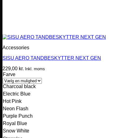
Accessories
SISU AERO TANDBESKYTTER NEXT GEN
229,00
kr.
Inkl. moms
Farve
Charcoal black
Electric Blue
Hot Pink
Neon Flash
Purple Punch
Royal Blue
Snow White