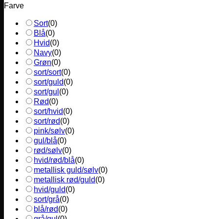
Farve
Sort
(
0
)
Blå
(
0
)
Hvid
(
0
)
Navy
(
0
)
Grøn
(
0
)
sort/sort
(
0
)
sort/guld
(
0
)
sort/gul
(
0
)
Rød
(
0
)
sort/hvid
(
0
)
sort/rød
(
0
)
pink/sølv
(
0
)
gul/blå
(
0
)
rød/sølv
(
0
)
hvid/rød/blå
(
0
)
metallisk guld/sølv
(
0
)
metallisk rød/guld
(
0
)
hvid/guld
(
0
)
sort/grå
(
0
)
blå/rød
(
0
)
grå/gul
(
0
)