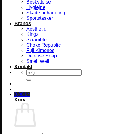
Beskyttelse
Hygiejne
Skade behandling
Sportstasker
Brands
Aesthetic
Kingz
Scramble
Choke Republic
Fuji Kimonos
Defense Soap
Smell Well
Kontakt
Søg
efter:
0,00
kr.
Kurv