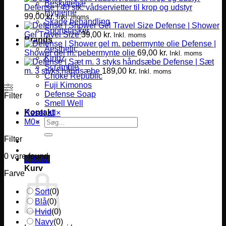
Beskyttelse
Defense | 40 stk. vådservietter til krop og udstyr
Hygiejne
99,00
kr.
Inkl. moms
Skade behandling
Defense | Shower
Sportstasker
Gel Travel Size
39,00
kr.
Inkl. moms
Brands
Defense |
Aesthetic
Shower gel m. pebermynte olie
69,00
kr.
Inkl. moms
Kingz
Defense | Sæt
Scramble
m. 3 styks håndsæbe
189,00
kr.
Inkl. moms
Choke Republic
Fuji Kimonos
Defense Soap
Filter
Smell Well
Kontakt
Reset all
×
Søg
M0
×
efter:
Filter
0
vare found
0,00
kr.
Kurv
Farve
Sort
(
0
)
Blå
(
0
)
Hvid
(
0
)
Navy
(
0
)