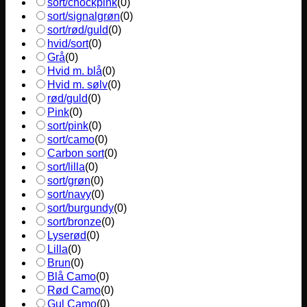
sort/chockpink
(
0
)
sort/signalgrøn
(
0
)
sort/rød/guld
(
0
)
hvid/sort
(
0
)
Grå
(
0
)
Hvid m. blå
(
0
)
Hvid m. sølv
(
0
)
rød/guld
(
0
)
Pink
(
0
)
sort/pink
(
0
)
sort/camo
(
0
)
Carbon sort
(
0
)
sort/lilla
(
0
)
sort/grøn
(
0
)
sort/navy
(
0
)
sort/burgundy
(
0
)
sort/bronze
(
0
)
Lyserød
(
0
)
Lilla
(
0
)
Brun
(
0
)
Blå Camo
(
0
)
Rød Camo
(
0
)
Gul Camo
(
0
)