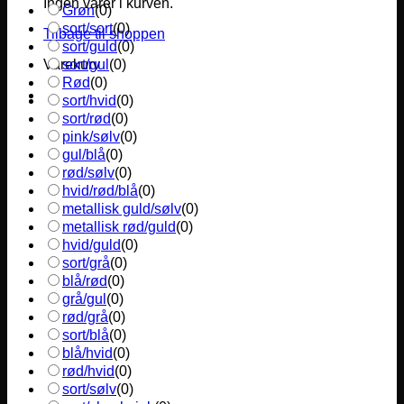
Ingen varer i kurven.
Grøn
(
0
)
sort/sort
(
0
)
Tilbage til shoppen
sort/guld
(
0
)
sort/gul
(
0
)
Varekurv
Rød
(
0
)
sort/hvid
(
0
)
sort/rød
(
0
)
pink/sølv
(
0
)
gul/blå
(
0
)
rød/sølv
(
0
)
hvid/rød/blå
(
0
)
metallisk guld/sølv
(
0
)
metallisk rød/guld
(
0
)
hvid/guld
(
0
)
sort/grå
(
0
)
blå/rød
(
0
)
grå/gul
(
0
)
rød/grå
(
0
)
sort/blå
(
0
)
blå/hvid
(
0
)
rød/hvid
(
0
)
sort/sølv
(
0
)