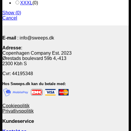
XXXL
(
0
)
Show
(
0
)
Cancel
E-mail
: info@sweeps.dk
Adresse
:
Copenhagen Company Est. 2023
Ørestads boulevard 59b 4,-413
2300 Kbh S
Cvr: 44195348
Hos Sweeps.dk kan du betale med:
Cookiepolitik
Privatlivspolitik
Kundeservice