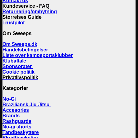
Kontakt os
Kundeservice - FAQ
Returnering/ombytning
Størrelses Guide
Trustpilot
Om Sweeps
Om Sweeps.dk
Handelsbetingelser
Liste over kampsportsklubber
Klubaftale
Sponsorater
Cookie politik
Privatlivspolitik
Kategorier
No-Gi
Braziliansk Jiu-Jitsu
Accesories
Brands
Rashguards
No-gi shorts
Tandbeskyttere
Skridtbeskytter