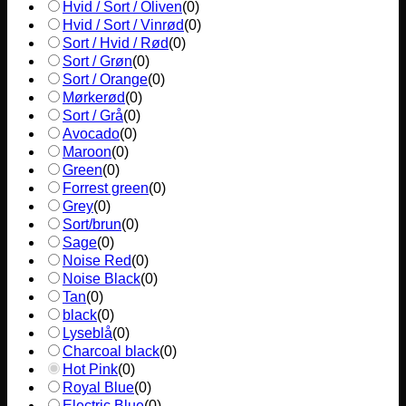
Hvid / Sort / Oliven
(
0
)
Hvid / Sort / Vinrød
(
0
)
Sort / Hvid / Rød
(
0
)
Sort / Grøn
(
0
)
Sort / Orange
(
0
)
Mørkerød
(
0
)
Sort / Grå
(
0
)
Avocado
(
0
)
Maroon
(
0
)
Green
(
0
)
Forrest green
(
0
)
Grey
(
0
)
Sort/brun
(
0
)
Sage
(
0
)
Noise Red
(
0
)
Noise Black
(
0
)
Tan
(
0
)
black
(
0
)
Lyseblå
(
0
)
Charcoal black
(
0
)
Hot Pink
(
0
)
Royal Blue
(
0
)
Electric Blue
(
0
)