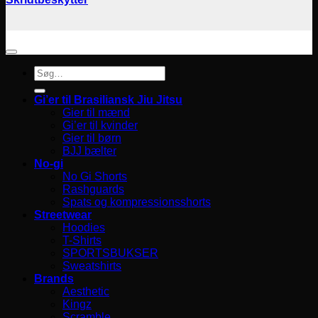
Søg
efter:
Gi’er til Brasiliansk Jiu Jitsu
Gier til mænd
Gi’er til kvinder
Gier til børn
BJJ bælter
No-gi
No Gi Shorts
Rashguards
Spats og kompressionsshorts
Streetwear
Hoodies
T-Shirts
SPORTSBUKSER
Sweatshirts
Brands
Aesthetic
Kingz
Scramble