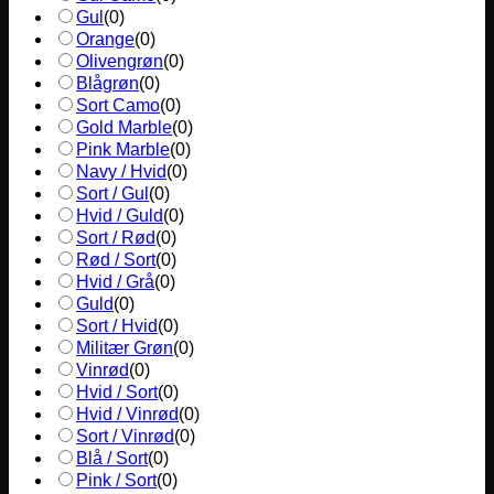
Gul
(
0
)
Orange
(
0
)
Olivengrøn
(
0
)
Blågrøn
(
0
)
Sort Camo
(
0
)
Gold Marble
(
0
)
Pink Marble
(
0
)
Navy / Hvid
(
0
)
Sort / Gul
(
0
)
Hvid / Guld
(
0
)
Sort / Rød
(
0
)
Rød / Sort
(
0
)
Hvid / Grå
(
0
)
Guld
(
0
)
Sort / Hvid
(
0
)
Militær Grøn
(
0
)
Vinrød
(
0
)
Hvid / Sort
(
0
)
Hvid / Vinrød
(
0
)
Sort / Vinrød
(
0
)
Blå / Sort
(
0
)
Pink / Sort
(
0
)