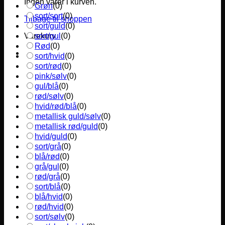
Ingen varer i kurven.
Grøn
(
0
)
sort/sort
(
0
)
Tilbage til shoppen
sort/guld
(
0
)
sort/gul
(
0
)
Varekurv
Rød
(
0
)
sort/hvid
(
0
)
sort/rød
(
0
)
pink/sølv
(
0
)
gul/blå
(
0
)
rød/sølv
(
0
)
hvid/rød/blå
(
0
)
metallisk guld/sølv
(
0
)
metallisk rød/guld
(
0
)
hvid/guld
(
0
)
sort/grå
(
0
)
blå/rød
(
0
)
grå/gul
(
0
)
rød/grå
(
0
)
sort/blå
(
0
)
blå/hvid
(
0
)
rød/hvid
(
0
)
sort/sølv
(
0
)