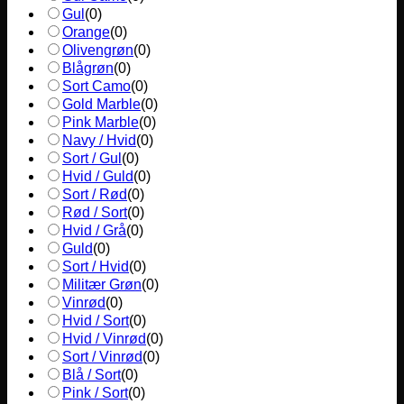
Gul
(
0
)
Orange
(
0
)
Olivengrøn
(
0
)
Blågrøn
(
0
)
Sort Camo
(
0
)
Gold Marble
(
0
)
Pink Marble
(
0
)
Navy / Hvid
(
0
)
Sort / Gul
(
0
)
Hvid / Guld
(
0
)
Sort / Rød
(
0
)
Rød / Sort
(
0
)
Hvid / Grå
(
0
)
Guld
(
0
)
Sort / Hvid
(
0
)
Militær Grøn
(
0
)
Vinrød
(
0
)
Hvid / Sort
(
0
)
Hvid / Vinrød
(
0
)
Sort / Vinrød
(
0
)
Blå / Sort
(
0
)
Pink / Sort
(
0
)