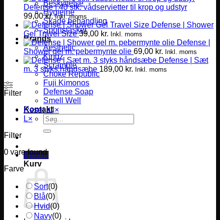
Beskyttelse
Defense | 40 stk. vådservietter til krop og udstyr
Hygiejne
99,00
kr.
Inkl. moms
Skade behandling
Defense | Shower
Sportstasker
Gel Travel Size
39,00
kr.
Inkl. moms
Brands
Defense |
Aesthetic
Shower gel m. pebermynte olie
69,00
kr.
Inkl. moms
Kingz
Defense | Sæt
Scramble
m. 3 styks håndsæbe
189,00
kr.
Inkl. moms
Choke Republic
Fuji Kimonos
Defense Soap
Filter
Smell Well
Kontakt
Reset all
×
Søg
L
×
efter:
Filter
0
vare found
0,00
kr.
Kurv
Farve
Sort
(
0
)
Blå
(
0
)
Hvid
(
0
)
Navy
(
0
)