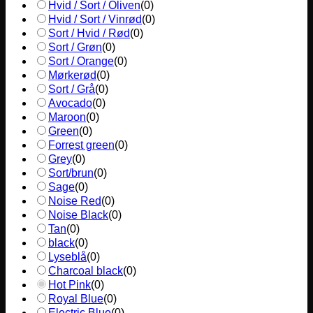
Hvid / Sort / Oliven
(
0
)
Hvid / Sort / Vinrød
(
0
)
Sort / Hvid / Rød
(
0
)
Sort / Grøn
(
0
)
Sort / Orange
(
0
)
Mørkerød
(
0
)
Sort / Grå
(
0
)
Avocado
(
0
)
Maroon
(
0
)
Green
(
0
)
Forrest green
(
0
)
Grey
(
0
)
Sort/brun
(
0
)
Sage
(
0
)
Noise Red
(
0
)
Noise Black
(
0
)
Tan
(
0
)
black
(
0
)
Lyseblå
(
0
)
Charcoal black
(
0
)
Hot Pink
(
0
)
Royal Blue
(
0
)
Electric Blue
(
0
)