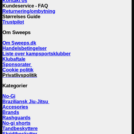
Kontakt os
Kundeservice - FAQ
Returnering/ombytning
Størrelses Guide
Trustpilot
Om Sweeps
Om Sweeps.dk
Handelsbetingelser
Liste over kampsportsklubber
Klubaftale
Sponsorater
Cookie politik
Privatlivspolitik
Kategorier
No-Gi
Braziliansk Jiu-Jitsu
Accesories
Brands
Rashguards
No-gi shorts
Tandbeskyttere
Skridtbeskytter