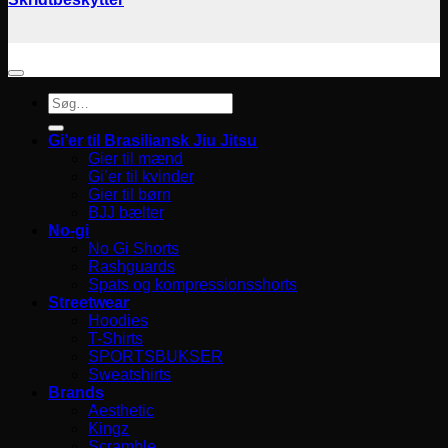
Søg
efter:
Gi’er til Brasiliansk Jiu Jitsu
Gier til mænd
Gi’er til kvinder
Gier til børn
BJJ bælter
No-gi
No Gi Shorts
Rashguards
Spats og kompressionsshorts
Streetwear
Hoodies
T-Shirts
SPORTSBUKSER
Sweatshirts
Brands
Aesthetic
Kingz
Scramble