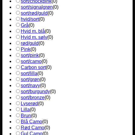
sort/chockpink
(
0
)
sort/signalgrøn
(
0
)
sort/rød/guld
(
0
)
hvid/sort
(
0
)
Grå
(
0
)
Hvid m. blå
(
0
)
Hvid m. sølv
(
0
)
rød/guld
(
0
)
Pink
(
0
)
sort/pink
(
0
)
sort/camo
(
0
)
Carbon sort
(
0
)
sort/lilla
(
0
)
sort/grøn
(
0
)
sort/navy
(
0
)
sort/burgundy
(
0
)
sort/bronze
(
0
)
Lyserød
(
0
)
Lilla
(
0
)
Brun
(
0
)
Blå Camo
(
0
)
Rød Camo
(
0
)
Gul Camo
(
0
)