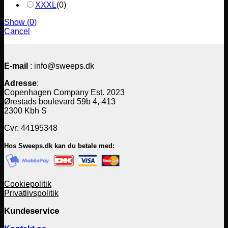
XXXL
(
0
)
Show
(
0
)
Cancel
E-mail
: info@sweeps.dk
Adresse
:
Copenhagen Company Est. 2023
Ørestads boulevard 59b 4,-413
2300 Kbh S
Cvr: 44195348
Hos Sweeps.dk kan du betale med:
Cookiepolitik
Privatlivspolitik
Kundeservice