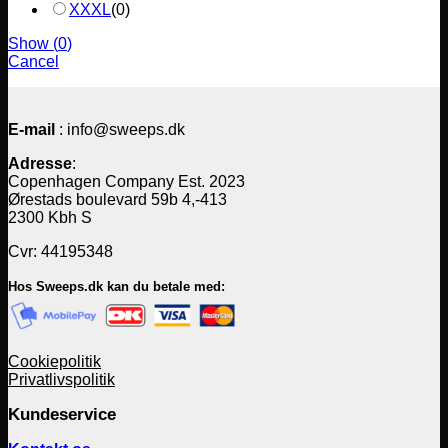
XXXL
(
0
)
Show
(
0
)
Cancel
E-mail
: info@sweeps.dk
Adresse
:
Copenhagen Company Est. 2023
Ørestads boulevard 59b 4,-413
2300 Kbh S
Cvr: 44195348
Hos Sweeps.dk kan du betale med:
Cookiepolitik
Privatlivspolitik
Kundeservice