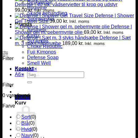
Beskyttelse
Defense | 40 stk. vådservietter til krop og udstyr
Hygiejne
99,00
kr.
Inkl. moms
Skade behandling
Defense | Shower
Sportstasker
Gel Travel Size
39,00
kr.
Inkl. moms
Brands
Defense |
Aesthetic
Shower gel m. pebermynte olie
69,00
kr.
Inkl. moms
Kingz
Defense | Sæt
Scramble
m. 3 styks håndsæbe
189,00
kr.
Inkl. moms
Choke Republic
Fuji Kimonos
Defense Soap
Filter
Smell Well
Kontakt
Reset all
×
Søg
A6
×
efter:
Filter
0
vare found
0,00
kr.
Kurv
Farve
Sort
(
0
)
Blå
(
0
)
Hvid
(
0
)
Navy
(
0
)