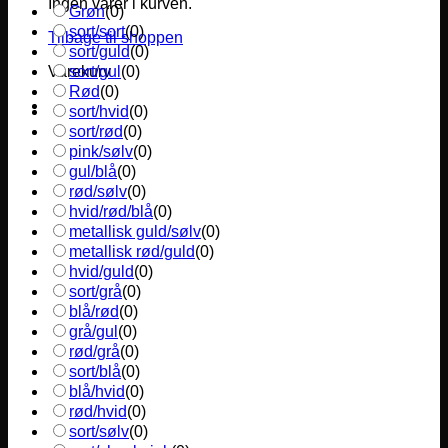
Ingen varer i kurven.
Grøn
(
0
)
sort/sort
(
0
)
Tilbage til shoppen
sort/guld
(
0
)
sort/gul
(
0
)
Varekurv
Rød
(
0
)
sort/hvid
(
0
)
sort/rød
(
0
)
pink/sølv
(
0
)
gul/blå
(
0
)
rød/sølv
(
0
)
hvid/rød/blå
(
0
)
metallisk guld/sølv
(
0
)
metallisk rød/guld
(
0
)
hvid/guld
(
0
)
sort/grå
(
0
)
blå/rød
(
0
)
grå/gul
(
0
)
rød/grå
(
0
)
sort/blå
(
0
)
blå/hvid
(
0
)
rød/hvid
(
0
)
sort/sølv
(
0
)