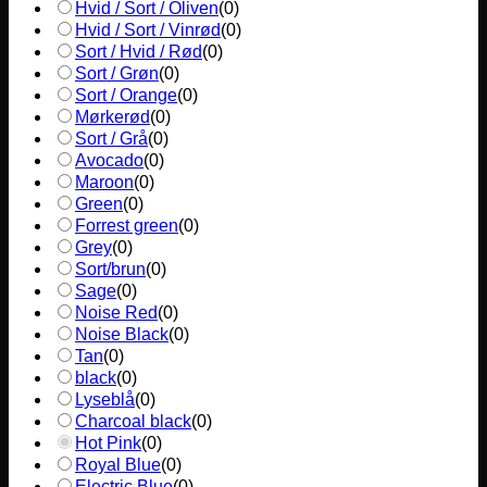
Hvid / Sort / Oliven
(
0
)
Hvid / Sort / Vinrød
(
0
)
Sort / Hvid / Rød
(
0
)
Sort / Grøn
(
0
)
Sort / Orange
(
0
)
Mørkerød
(
0
)
Sort / Grå
(
0
)
Avocado
(
0
)
Maroon
(
0
)
Green
(
0
)
Forrest green
(
0
)
Grey
(
0
)
Sort/brun
(
0
)
Sage
(
0
)
Noise Red
(
0
)
Noise Black
(
0
)
Tan
(
0
)
black
(
0
)
Lyseblå
(
0
)
Charcoal black
(
0
)
Hot Pink
(
0
)
Royal Blue
(
0
)
Electric Blue
(
0
)