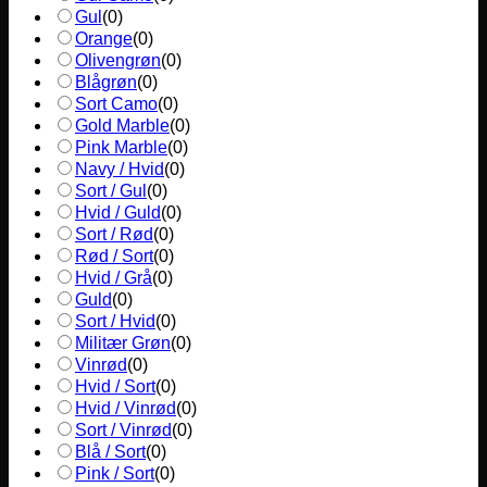
Gul
(
0
)
Orange
(
0
)
Olivengrøn
(
0
)
Blågrøn
(
0
)
Sort Camo
(
0
)
Gold Marble
(
0
)
Pink Marble
(
0
)
Navy / Hvid
(
0
)
Sort / Gul
(
0
)
Hvid / Guld
(
0
)
Sort / Rød
(
0
)
Rød / Sort
(
0
)
Hvid / Grå
(
0
)
Guld
(
0
)
Sort / Hvid
(
0
)
Militær Grøn
(
0
)
Vinrød
(
0
)
Hvid / Sort
(
0
)
Hvid / Vinrød
(
0
)
Sort / Vinrød
(
0
)
Blå / Sort
(
0
)
Pink / Sort
(
0
)