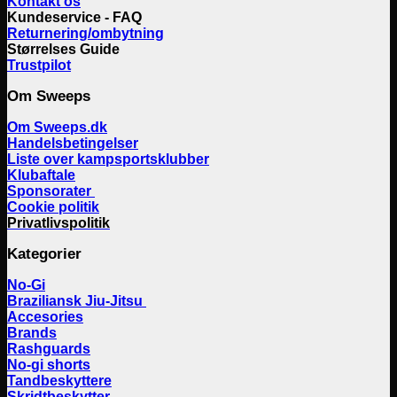
Kontakt os
Kundeservice - FAQ
Returnering/ombytning
Størrelses Guide
Trustpilot
Om Sweeps
Om Sweeps.dk
Handelsbetingelser
Liste over kampsportsklubber
Klubaftale
Sponsorater
Cookie politik
Privatlivspolitik
Kategorier
No-Gi
Braziliansk Jiu-Jitsu
Accesories
Brands
Rashguards
No-gi shorts
Tandbeskyttere
Skridtbeskytter