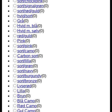
sort/chockpink
(
0
)
sort/signalgrøn
(
0
)
sort/rød/guld
(
0
)
hvid/sort
(
0
)
Grå
(
0
)
Hvid m. blå
(
0
)
Hvid m. sølv
(
0
)
rød/guld
(
0
)
Pink
(
0
)
sort/pink
(
0
)
sort/camo
(
0
)
Carbon sort
(
0
)
sort/lilla
(
0
)
sort/grøn
(
0
)
sort/navy
(
0
)
sort/burgundy
(
0
)
sort/bronze
(
0
)
Lyserød
(
0
)
Lilla
(
0
)
Brun
(
0
)
Blå Camo
(
0
)
Rød Camo
(
0
)
Gul Camo
(
0
)