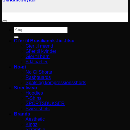
Søg
efter:
Gi’er til Brasiliansk Jiu Jitsu
Gier til mænd
Gi’er til kvinder
Gier til børn
BJJ bælter
No-gi
No Gi Shorts
Rashguards
Spats og kompressionsshorts
Streetwear
Hoodies
T-Shirts
SPORTSBUKSER
Sweatshirts
Brands
Aesthetic
Kingz
Scramble