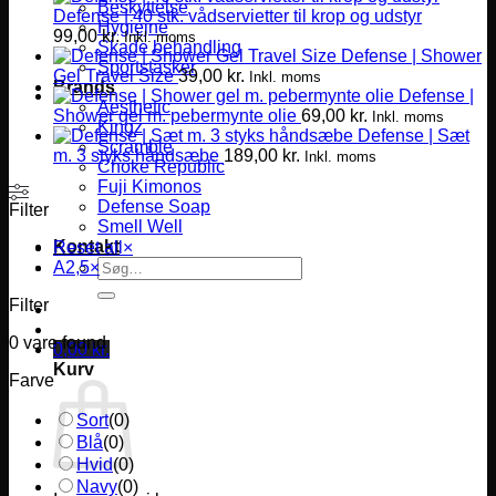
Beskyttelse
Defense | 40 stk. vådservietter til krop og udstyr
Hygiejne
99,00
kr.
Inkl. moms
Skade behandling
Defense | Shower
Sportstasker
Gel Travel Size
39,00
kr.
Inkl. moms
Brands
Defense |
Aesthetic
Shower gel m. pebermynte olie
69,00
kr.
Inkl. moms
Kingz
Defense | Sæt
Scramble
m. 3 styks håndsæbe
189,00
kr.
Inkl. moms
Choke Republic
Fuji Kimonos
Defense Soap
Filter
Smell Well
Kontakt
Reset all
×
Søg
A2,5
×
efter:
Filter
0
vare found
0,00
kr.
Kurv
Farve
Sort
(
0
)
Blå
(
0
)
Hvid
(
0
)
Navy
(
0
)