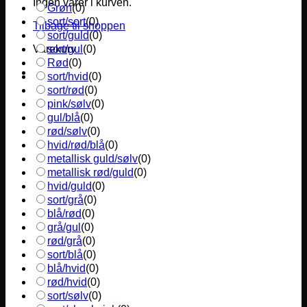
Ingen varer i kurven.
Grøn
(
0
)
sort/sort
(
0
)
Tilbage til shoppen
sort/guld
(
0
)
sort/gul
(
0
)
Varekurv
Rød
(
0
)
sort/hvid
(
0
)
sort/rød
(
0
)
pink/sølv
(
0
)
gul/blå
(
0
)
rød/sølv
(
0
)
hvid/rød/blå
(
0
)
metallisk guld/sølv
(
0
)
metallisk rød/guld
(
0
)
hvid/guld
(
0
)
sort/grå
(
0
)
blå/rød
(
0
)
grå/gul
(
0
)
rød/grå
(
0
)
sort/blå
(
0
)
blå/hvid
(
0
)
rød/hvid
(
0
)
sort/sølv
(
0
)