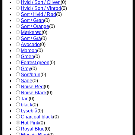
Hvid / Sort / Oliven
(
0
)
Hvid / Sort / Vinrød
(
0
)
Sort / Hvid / Rød
(
0
)
Sort / Grøn
(
0
)
Sort / Orange
(
0
)
Mørkerød
(
0
)
Sort / Grå
(
0
)
Avocado
(
0
)
Maroon
(
0
)
Green
(
0
)
Forrest green
(
0
)
Grey
(
0
)
Sort/brun
(
0
)
Sage
(
0
)
Noise Red
(
0
)
Noise Black
(
0
)
Tan
(
0
)
black
(
0
)
Lyseblå
(
0
)
Charcoal black
(
0
)
Hot Pink
(
0
)
Royal Blue
(
0
)
Electric Blue
(
0
)