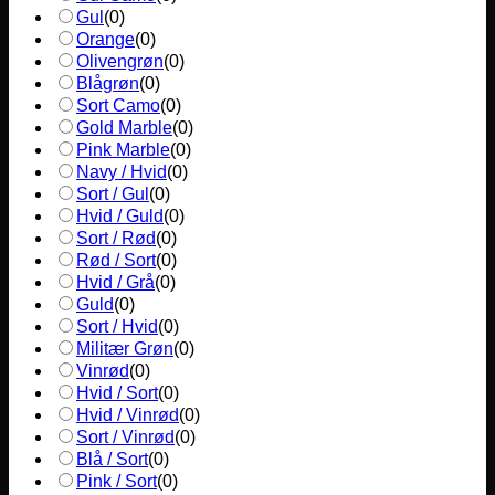
Gul
(
0
)
Orange
(
0
)
Olivengrøn
(
0
)
Blågrøn
(
0
)
Sort Camo
(
0
)
Gold Marble
(
0
)
Pink Marble
(
0
)
Navy / Hvid
(
0
)
Sort / Gul
(
0
)
Hvid / Guld
(
0
)
Sort / Rød
(
0
)
Rød / Sort
(
0
)
Hvid / Grå
(
0
)
Guld
(
0
)
Sort / Hvid
(
0
)
Militær Grøn
(
0
)
Vinrød
(
0
)
Hvid / Sort
(
0
)
Hvid / Vinrød
(
0
)
Sort / Vinrød
(
0
)
Blå / Sort
(
0
)
Pink / Sort
(
0
)