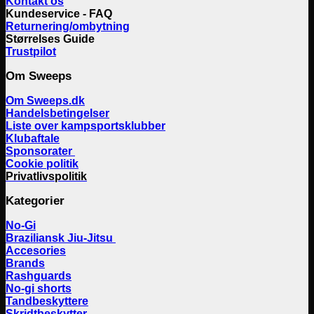
Kontakt os
Kundeservice - FAQ
Returnering/ombytning
Størrelses Guide
Trustpilot
Om Sweeps
Om Sweeps.dk
Handelsbetingelser
Liste over kampsportsklubber
Klubaftale
Sponsorater
Cookie politik
Privatlivspolitik
Kategorier
No-Gi
Braziliansk Jiu-Jitsu
Accesories
Brands
Rashguards
No-gi shorts
Tandbeskyttere
Skridtbeskytter