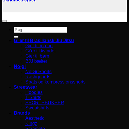
Søg
efter:
Gi’er til Brasiliansk Jiu Jitsu
Gier til mænd
Gi’er til kvinder
Gier til børn
BJJ bælter
No-gi
No Gi Shorts
Rashguards
Spats og kompressionsshorts
Streetwear
Hoodies
T-Shirts
SPORTSBUKSER
Sweatshirts
Brands
Aesthetic
Kingz
Scramble