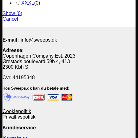
XXXL
(
0
)
Show
(
0
)
Cancel
E-mail
: info@sweeps.dk
Adresse
:
Copenhagen Company Est. 2023
Ørestads boulevard 59b 4,-413
2300 Kbh S
Cvr: 44195348
Hos Sweeps.dk kan du betale med:
Cookiepolitik
Privatlivspolitik
Kundeservice