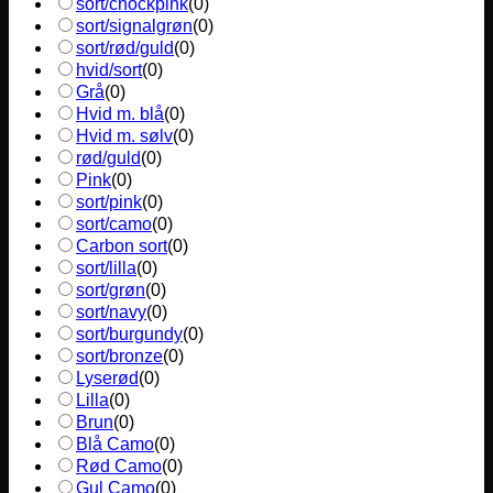
sort/chockpink
(
0
)
sort/signalgrøn
(
0
)
sort/rød/guld
(
0
)
hvid/sort
(
0
)
Grå
(
0
)
Hvid m. blå
(
0
)
Hvid m. sølv
(
0
)
rød/guld
(
0
)
Pink
(
0
)
sort/pink
(
0
)
sort/camo
(
0
)
Carbon sort
(
0
)
sort/lilla
(
0
)
sort/grøn
(
0
)
sort/navy
(
0
)
sort/burgundy
(
0
)
sort/bronze
(
0
)
Lyserød
(
0
)
Lilla
(
0
)
Brun
(
0
)
Blå Camo
(
0
)
Rød Camo
(
0
)
Gul Camo
(
0
)