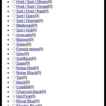
Hvid / Sort / Oliven
(
0
)
Hvid / Sort / Vinrød
(
0
)
Sort / Hvid / Rød
(
0
)
Sort / Grøn
(
0
)
Sort / Orange
(
0
)
Mørkerød
(
0
)
Sort / Grå
(
0
)
Avocado
(
0
)
Maroon
(
0
)
Green
(
0
)
Forrest green
(
0
)
Grey
(
0
)
Sort/brun
(
0
)
Sage
(
0
)
Noise Red
(
0
)
Noise Black
(
0
)
Tan
(
0
)
black
(
0
)
Lyseblå
(
0
)
Charcoal black
(
0
)
Hot Pink
(
0
)
Royal Blue
(
0
)
Electric Blue
(
0
)