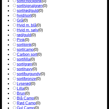
sort/chockpink
(
0
)
sort/signalgrøn
(
0
)
sort/rød/guld
(
0
)
hvid/sort
(
0
)
Grå
(
0
)
Hvid m. blå
(
0
)
Hvid m. sølv
(
0
)
rød/guld
(
0
)
Pink
(
0
)
sort/pink
(
0
)
sort/camo
(
0
)
Carbon sort
(
0
)
sort/lilla
(
0
)
sort/grøn
(
0
)
sort/navy
(
0
)
sort/burgundy
(
0
)
sort/bronze
(
0
)
Lyserød
(
0
)
Lilla
(
0
)
Brun
(
0
)
Blå Camo
(
0
)
Rød Camo
(
0
)
Gul Camo
(
0
)