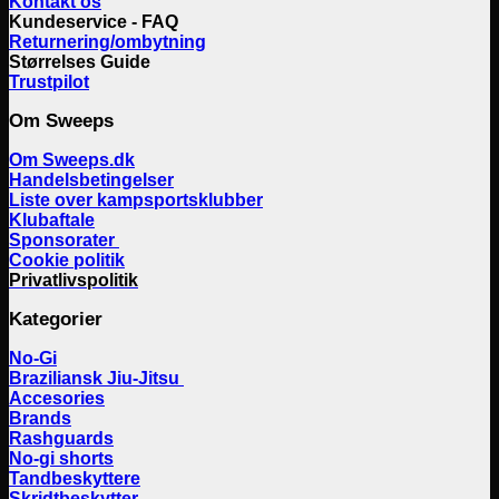
Kontakt os
Kundeservice - FAQ
Returnering/ombytning
Størrelses Guide
Trustpilot
Om Sweeps
Om Sweeps.dk
Handelsbetingelser
Liste over kampsportsklubber
Klubaftale
Sponsorater
Cookie politik
Privatlivspolitik
Kategorier
No-Gi
Braziliansk Jiu-Jitsu
Accesories
Brands
Rashguards
No-gi shorts
Tandbeskyttere
Skridtbeskytter