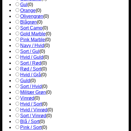
Gul
(
0
)
Orange
(
0
)
Olivengrøn
(
0
)
Blågrøn
(
0
)
Sort Camo
(
0
)
Gold Marble
(
0
)
Pink Marble
(
0
)
Navy / Hvid
(
0
)
Sort / Gul
(
0
)
Hvid / Guld
(
0
)
Sort / Rød
(
0
)
Rød / Sort
(
0
)
Hvid / Grå
(
0
)
Guld
(
0
)
Sort / Hvid
(
0
)
Militær Grøn
(
0
)
Vinrød
(
0
)
Hvid / Sort
(
0
)
Hvid / Vinrød
(
0
)
Sort / Vinrød
(
0
)
Blå / Sort
(
0
)
Pink / Sort
(
0
)