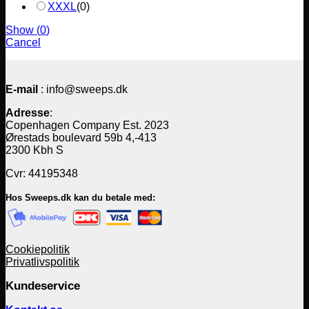
XXXL
(
0
)
Show
(
0
)
Cancel
E-mail
: info@sweeps.dk
Adresse
:
Copenhagen Company Est. 2023
Ørestads boulevard 59b 4,-413
2300 Kbh S
Cvr: 44195348
Hos Sweeps.dk kan du betale med:
Cookiepolitik
Privatlivspolitik
Kundeservice