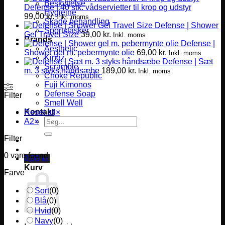
Beskyttelse
Defense | 40 stk. vådservietter til krop og udstyr
Hygiejne
99,00
kr.
Inkl. moms
Skade behandling
Defense | Shower
Sportstasker
Gel Travel Size
39,00
kr.
Inkl. moms
Brands
Defense |
Aesthetic
Shower gel m. pebermynte olie
69,00
kr.
Inkl. moms
Kingz
Defense | Sæt
Scramble
m. 3 styks håndsæbe
189,00
kr.
Inkl. moms
Choke Republic
Fuji Kimonos
Defense Soap
Filter
Smell Well
Kontakt
Reset all
×
Søg
A2
×
efter:
Filter
0
vare found
0,00
kr.
Kurv
Farve
Sort
(
0
)
Blå
(
0
)
Hvid
(
0
)
Navy
(
0
)