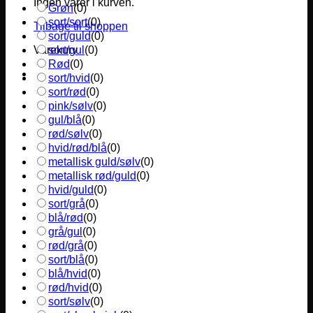
Ingen varer i kurven.
Grøn
(
0
)
sort/sort
(
0
)
Tilbage til shoppen
sort/guld
(
0
)
sort/gul
(
0
)
Varekurv
Rød
(
0
)
sort/hvid
(
0
)
sort/rød
(
0
)
pink/sølv
(
0
)
gul/blå
(
0
)
rød/sølv
(
0
)
hvid/rød/blå
(
0
)
metallisk guld/sølv
(
0
)
metallisk rød/guld
(
0
)
hvid/guld
(
0
)
sort/grå
(
0
)
blå/rød
(
0
)
grå/gul
(
0
)
rød/grå
(
0
)
sort/blå
(
0
)
blå/hvid
(
0
)
rød/hvid
(
0
)
sort/sølv
(
0
)