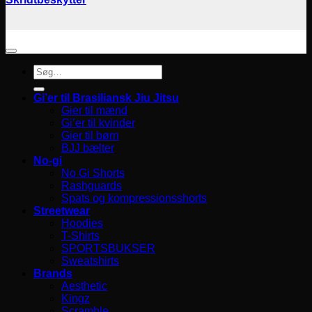
Søg
efter:
Gi’er til Brasiliansk Jiu Jitsu
Gier til mænd
Gi’er til kvinder
Gier til børn
BJJ bælter
No-gi
No Gi Shorts
Rashguards
Spats og kompressionsshorts
Streetwear
Hoodies
T-Shirts
SPORTSBUKSER
Sweatshirts
Brands
Aesthetic
Kingz
Scramble