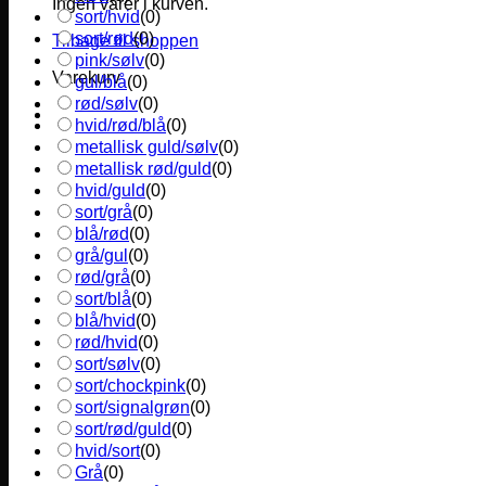
Ingen varer i kurven.
sort/hvid
(
0
)
sort/rød
(
0
)
Tilbage til shoppen
pink/sølv
(
0
)
Varekurv
gul/blå
(
0
)
rød/sølv
(
0
)
hvid/rød/blå
(
0
)
metallisk guld/sølv
(
0
)
metallisk rød/guld
(
0
)
hvid/guld
(
0
)
sort/grå
(
0
)
blå/rød
(
0
)
grå/gul
(
0
)
rød/grå
(
0
)
sort/blå
(
0
)
blå/hvid
(
0
)
rød/hvid
(
0
)
sort/sølv
(
0
)
sort/chockpink
(
0
)
sort/signalgrøn
(
0
)
sort/rød/guld
(
0
)
hvid/sort
(
0
)
Grå
(
0
)