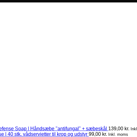
efense Soap | Håndsæbe "antifungal" + sæbeskål
139,00
kr.
Ink
 | 40 stk. vådservietter til krop og udstyr
99,00
kr.
Inkl. moms