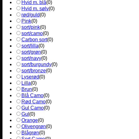
Hvid m. blå
(
0
)
Hvid m. sølv
(
0
)
rød/guld
(
0
)
Pink
(
0
)
sort/pink
(
0
)
sort/camo
(
0
)
Carbon sort
(
0
)
sort/lilla
(
0
)
sort/grøn
(
0
)
sort/navy
(
0
)
sort/burgundy
(
0
)
sort/bronze
(
0
)
Lyserød
(
0
)
Lilla
(
0
)
Brun
(
0
)
Blå Camo
(
0
)
Rød Camo
(
0
)
Gul Camo
(
0
)
Gul
(
0
)
Orange
(
0
)
Olivengrøn
(
0
)
Blågrøn
(
0
)
Sort Camo
(
0
)