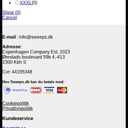
XXXL
(
0
)
Show
(
0
)
Cancel
E-mail
: info@sweeps.dk
Adresse
:
Copenhagen Company Est. 2023
Ørestads boulevard 59b 4,-413
2300 Kbh S
Cvr: 44195348
Hos Sweeps.dk kan du betale med:
Cookiepolitik
Privatlivspolitik
Kundeservice