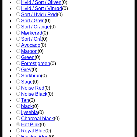
Hvid / Sort / Oliven
(
0
)
Hvid / Sort / Vinrød
(
0
)
Sort / Hvid / Rød
(
0
)
Sort / Grøn
(
0
)
Sort / Orange
(
0
)
Mørkerød
(
0
)
Sort / Grå
(
0
)
Avocado
(
0
)
Maroon
(
0
)
Green
(
0
)
Forrest green
(
0
)
Grey
(
0
)
Sort/brun
(
0
)
Sage
(
0
)
Noise Red
(
0
)
Noise Black
(
0
)
Tan
(
0
)
black
(
0
)
Lyseblå
(
0
)
Charcoal black
(
0
)
Hot Pink
(
0
)
Royal Blue
(
0
)
Electric Blue
(
0
)