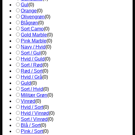
Gul
(
0
)
Orange
(
0
)
Olivengrøn
(
0
)
Blågrøn
(
0
)
Sort Camo
(
0
)
Gold Marble
(
0
)
Pink Marble
(
0
)
Navy / Hvid
(
0
)
Sort / Gul
(
0
)
Hvid / Guld
(
0
)
Sort / Rød
(
0
)
Rød / Sort
(
0
)
Hvid / Grå
(
0
)
Guld
(
0
)
Sort / Hvid
(
0
)
Militær Grøn
(
0
)
Vinrød
(
0
)
Hvid / Sort
(
0
)
Hvid / Vinrød
(
0
)
Sort / Vinrød
(
0
)
Blå / Sort
(
0
)
Pink / Sort
(
0
)