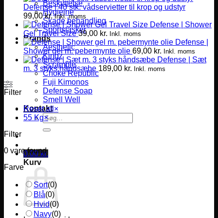
Beskyttelse
Defense | 40 stk. vådservietter til krop og udstyr
Hygiejne
99,00
kr.
Inkl. moms
Skade behandling
Defense | Shower
Sportstasker
Gel Travel Size
39,00
kr.
Inkl. moms
Brands
Defense |
Aesthetic
Shower gel m. pebermynte olie
69,00
kr.
Inkl. moms
Kingz
Defense | Sæt
Scramble
m. 3 styks håndsæbe
189,00
kr.
Inkl. moms
Choke Republic
Fuji Kimonos
Defense Soap
Filter
Smell Well
Kontakt
Reset all
×
Søg
55 Kg
×
efter:
Filter
0
vare found
0,00
kr.
Kurv
Farve
Sort
(
0
)
Blå
(
0
)
Hvid
(
0
)
Navy
(
0
)