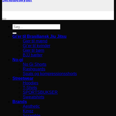
Søg
efter:
Gi’er til Brasiliansk Jiu Jitsu
Gier til mænd
Gi’er til kvinder
Gier til børn
BJJ bælter
No-gi
No Gi Shorts
Rashguards
Spats og kompressionsshorts
Streetwear
Hoodies
T-Shirts
SPORTSBUKSER
Sweatshirts
Brands
Aesthetic
Kingz
Scramble