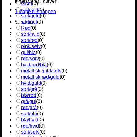
Ingen varer i kurven.
Grøn
(
0
)
sort/sort
(
0
)
Tilbage til shoppen
sort/guld
(
0
)
sort/gul
(
0
)
Varekurv
Rød
(
0
)
sort/hvid
(
0
)
sort/rød
(
0
)
pink/sølv
(
0
)
gul/blå
(
0
)
rød/sølv
(
0
)
hvid/rød/blå
(
0
)
metallisk guld/sølv
(
0
)
metallisk rød/guld
(
0
)
hvid/guld
(
0
)
sort/grå
(
0
)
blå/rød
(
0
)
grå/gul
(
0
)
rød/grå
(
0
)
sort/blå
(
0
)
blå/hvid
(
0
)
rød/hvid
(
0
)
sort/sølv
(
0
)