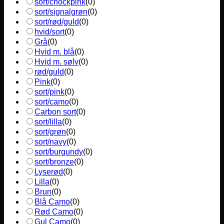
sort/chockpink
(
0
)
sort/signalgrøn
(
0
)
sort/rød/guld
(
0
)
hvid/sort
(
0
)
Grå
(
0
)
Hvid m. blå
(
0
)
Hvid m. sølv
(
0
)
rød/guld
(
0
)
Pink
(
0
)
sort/pink
(
0
)
sort/camo
(
0
)
Carbon sort
(
0
)
sort/lilla
(
0
)
sort/grøn
(
0
)
sort/navy
(
0
)
sort/burgundy
(
0
)
sort/bronze
(
0
)
Lyserød
(
0
)
Lilla
(
0
)
Brun
(
0
)
Blå Camo
(
0
)
Rød Camo
(
0
)
Gul Camo
(
0
)