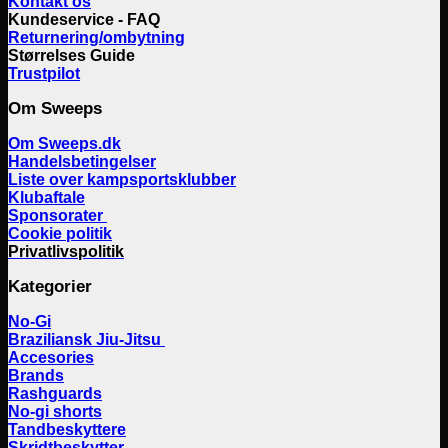
Kontakt os
Kundeservice - FAQ
Returnering/ombytning
Størrelses Guide
Trustpilot
Om Sweeps
Om Sweeps.dk
Handelsbetingelser
Liste over kampsportsklubber
Klubaftale
Sponsorater
Cookie politik
Privatlivspolitik
Kategorier
No-Gi
Braziliansk Jiu-Jitsu
Accesories
Brands
Rashguards
No-gi shorts
Tandbeskyttere
Skridtbeskytter