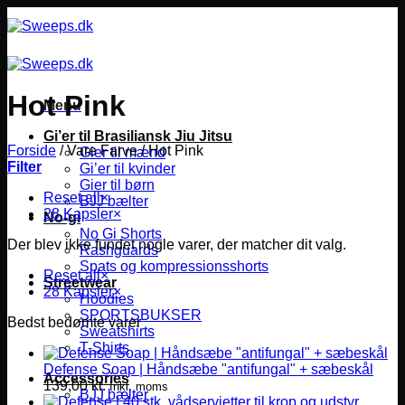
Fortsæt
til
indhold
Hot Pink
Menu
Gi’er til Brasiliansk Jiu Jitsu
Forside
/
Vare Farve
/
Hot Pink
Gier til mænd
Filter
Gi’er til kvinder
Gier til børn
Reset all
×
BJJ bælter
28 Kapsler
×
No-gi
No Gi Shorts
Der blev ikke fundet nogle varer, der matcher dit valg.
Rashguards
Spats og kompressionsshorts
Reset all
×
Streetwear
28 Kapsler
×
Hoodies
SPORTSBUKSER
Bedst bedømte varer
Sweatshirts
T-Shirts
Defense Soap | Håndsæbe "antifungal" + sæbeskål
Accessories
139,00
kr.
Inkl. moms
BJJ bælter