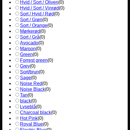
Hvid / Sort / Oliven
(
0
)
Hvid / Sort / Vinrød
(
0
)
Sort / Hvid / Rød
(
0
)
Sort / Grøn
(
0
)
Sort / Orange
(
0
)
Mørkerød
(
0
)
Sort / Grå
(
0
)
Avocado
(
0
)
Maroon
(
0
)
Green
(
0
)
Forrest green
(
0
)
Grey
(
0
)
Sort/brun
(
0
)
Sage
(
0
)
Noise Red
(
0
)
Noise Black
(
0
)
Tan
(
0
)
black
(
0
)
Lyseblå
(
0
)
Charcoal black
(
0
)
Hot Pink
(
0
)
Royal Blue
(
0
)
Electric Blue
(
0
)