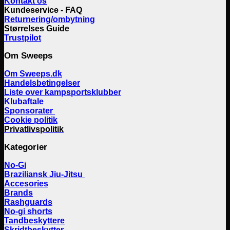
Kontakt os
Kundeservice - FAQ
Returnering/ombytning
Størrelses Guide
Trustpilot
Om Sweeps
Om Sweeps.dk
Handelsbetingelser
Liste over kampsportsklubber
Klubaftale
Sponsorater
Cookie politik
Privatlivspolitik
Kategorier
No-Gi
Braziliansk Jiu-Jitsu
Accesories
Brands
Rashguards
No-gi shorts
Tandbeskyttere
Skridtbeskytter