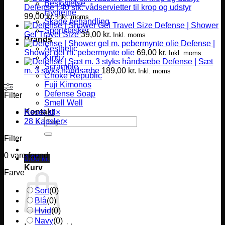
Beskyttelse
Defense | 40 stk. vådservietter til krop og udstyr
Hygiejne
99,00
kr.
Inkl. moms
Skade behandling
Defense | Shower
Sportstasker
Gel Travel Size
39,00
kr.
Inkl. moms
Brands
Defense |
Aesthetic
Shower gel m. pebermynte olie
69,00
kr.
Inkl. moms
Kingz
Defense | Sæt
Scramble
m. 3 styks håndsæbe
189,00
kr.
Inkl. moms
Choke Republic
Fuji Kimonos
Defense Soap
Filter
Smell Well
Kontakt
Reset all
×
Søg
28 Kapsler
×
efter:
Filter
0
vare found
0,00
kr.
Kurv
Farve
Sort
(
0
)
Blå
(
0
)
Hvid
(
0
)
Navy
(
0
)