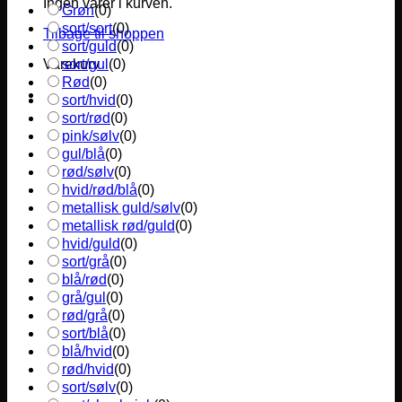
Ingen varer i kurven.
Grøn
(
0
)
sort/sort
(
0
)
Tilbage til shoppen
sort/guld
(
0
)
sort/gul
(
0
)
Varekurv
Rød
(
0
)
sort/hvid
(
0
)
sort/rød
(
0
)
pink/sølv
(
0
)
gul/blå
(
0
)
rød/sølv
(
0
)
hvid/rød/blå
(
0
)
metallisk guld/sølv
(
0
)
metallisk rød/guld
(
0
)
hvid/guld
(
0
)
sort/grå
(
0
)
blå/rød
(
0
)
grå/gul
(
0
)
rød/grå
(
0
)
sort/blå
(
0
)
blå/hvid
(
0
)
rød/hvid
(
0
)
sort/sølv
(
0
)