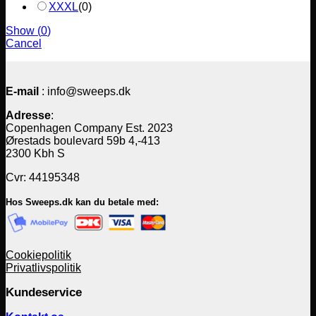
XXXL
(
0
)
Show
(
0
)
Cancel
E-mail
: info@sweeps.dk
Adresse
:
Copenhagen Company Est. 2023
Ørestads boulevard 59b 4,-413
2300 Kbh S
Cvr: 44195348
Hos Sweeps.dk kan du betale med:
Cookiepolitik
Privatlivspolitik
Kundeservice