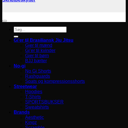
Søg
efter:
Gi’er til Brasiliansk Jiu Jitsu
Gier til mænd
Gi’er til kvinder
Gier til børn
BJJ bælter
No-gi
No Gi Shorts
Rashguards
Spats og kompressionsshorts
Streetwear
Hoodies
T-Shirts
SPORTSBUKSER
Sweatshirts
Brands
Aesthetic
Kingz
Scramble