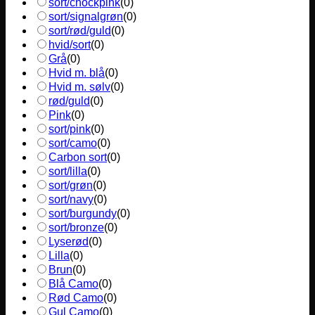
sort/chockpink
(
0
)
sort/signalgrøn
(
0
)
sort/rød/guld
(
0
)
hvid/sort
(
0
)
Grå
(
0
)
Hvid m. blå
(
0
)
Hvid m. sølv
(
0
)
rød/guld
(
0
)
Pink
(
0
)
sort/pink
(
0
)
sort/camo
(
0
)
Carbon sort
(
0
)
sort/lilla
(
0
)
sort/grøn
(
0
)
sort/navy
(
0
)
sort/burgundy
(
0
)
sort/bronze
(
0
)
Lyserød
(
0
)
Lilla
(
0
)
Brun
(
0
)
Blå Camo
(
0
)
Rød Camo
(
0
)
Gul Camo
(
0
)