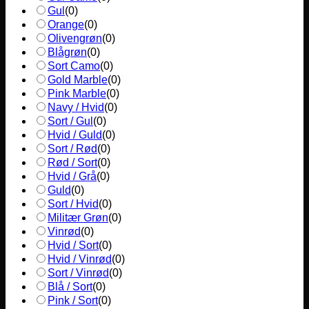
Gul
(
0
)
Orange
(
0
)
Olivengrøn
(
0
)
Blågrøn
(
0
)
Sort Camo
(
0
)
Gold Marble
(
0
)
Pink Marble
(
0
)
Navy / Hvid
(
0
)
Sort / Gul
(
0
)
Hvid / Guld
(
0
)
Sort / Rød
(
0
)
Rød / Sort
(
0
)
Hvid / Grå
(
0
)
Guld
(
0
)
Sort / Hvid
(
0
)
Militær Grøn
(
0
)
Vinrød
(
0
)
Hvid / Sort
(
0
)
Hvid / Vinrød
(
0
)
Sort / Vinrød
(
0
)
Blå / Sort
(
0
)
Pink / Sort
(
0
)