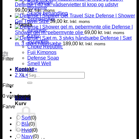
Beskyttelse
Defense | 40 stk. vådservietter til krop og udstyr
Hygiejne
99,00
kr.
Inkl. moms
Skade behandling
Defense | Shower
Sportstasker
Gel Travel Size
39,00
kr.
Inkl. moms
Brands
Defense |
Aesthetic
Shower gel m. pebermynte olie
69,00
kr.
Inkl. moms
Kingz
Defense | Sæt
Scramble
m. 3 styks håndsæbe
189,00
kr.
Inkl. moms
Choke Republic
Fuji Kimonos
Defense Soap
Filter
Smell Well
Kontakt
Reset all
×
Søg
2 XL
×
efter:
Filter
0
vare found
0,00
kr.
Kurv
Farve
Sort
(
0
)
Blå
(
0
)
Hvid
(
0
)
Navy
(
0
)