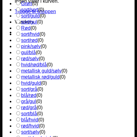
Ingen varer i kurven.
Grøn
(
0
)
sort/sort
(
0
)
Tilbage til shoppen
sort/guld
(
0
)
sort/gul
(
0
)
Varekurv
Rød
(
0
)
sort/hvid
(
0
)
sort/rød
(
0
)
pink/sølv
(
0
)
gul/blå
(
0
)
rød/sølv
(
0
)
hvid/rød/blå
(
0
)
metallisk guld/sølv
(
0
)
metallisk rød/guld
(
0
)
hvid/guld
(
0
)
sort/grå
(
0
)
blå/rød
(
0
)
grå/gul
(
0
)
rød/grå
(
0
)
sort/blå
(
0
)
blå/hvid
(
0
)
rød/hvid
(
0
)
sort/sølv
(
0
)