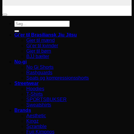
Søg
efter:
Gi’er til Brasiliansk Jiu Jitsu
Gier til mænd
Gi’er til kvinder
Gier til børn
BJJ bælter
No-gi
No Gi Shorts
Rashguards
Spats og kompressionsshorts
Streetwear
Hoodies
T-Shirts
SPORTSBUKSER
Sweatshirts
Brands
Aesthetic
Kingz
Scramble
Fuji Kimonos