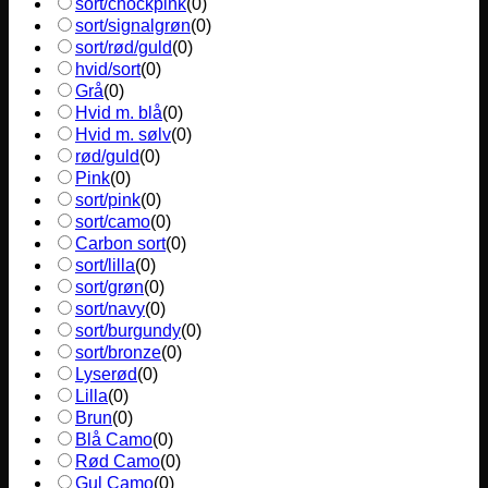
sort/chockpink
(
0
)
sort/signalgrøn
(
0
)
sort/rød/guld
(
0
)
hvid/sort
(
0
)
Grå
(
0
)
Hvid m. blå
(
0
)
Hvid m. sølv
(
0
)
rød/guld
(
0
)
Pink
(
0
)
sort/pink
(
0
)
sort/camo
(
0
)
Carbon sort
(
0
)
sort/lilla
(
0
)
sort/grøn
(
0
)
sort/navy
(
0
)
sort/burgundy
(
0
)
sort/bronze
(
0
)
Lyserød
(
0
)
Lilla
(
0
)
Brun
(
0
)
Blå Camo
(
0
)
Rød Camo
(
0
)
Gul Camo
(
0
)