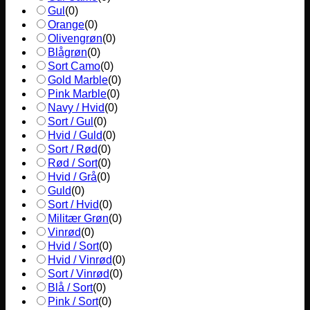
Gul
(
0
)
Orange
(
0
)
Olivengrøn
(
0
)
Blågrøn
(
0
)
Sort Camo
(
0
)
Gold Marble
(
0
)
Pink Marble
(
0
)
Navy / Hvid
(
0
)
Sort / Gul
(
0
)
Hvid / Guld
(
0
)
Sort / Rød
(
0
)
Rød / Sort
(
0
)
Hvid / Grå
(
0
)
Guld
(
0
)
Sort / Hvid
(
0
)
Militær Grøn
(
0
)
Vinrød
(
0
)
Hvid / Sort
(
0
)
Hvid / Vinrød
(
0
)
Sort / Vinrød
(
0
)
Blå / Sort
(
0
)
Pink / Sort
(
0
)