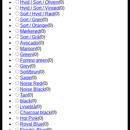
Hvid / Sort / Oliven
(
0
)
Hvid / Sort / Vinrød
(
0
)
Sort / Hvid / Rød
(
0
)
Sort / Grøn
(
0
)
Sort / Orange
(
0
)
Mørkerød
(
0
)
Sort / Grå
(
0
)
Avocado
(
0
)
Maroon
(
0
)
Green
(
0
)
Forrest green
(
0
)
Grey
(
0
)
Sort/brun
(
0
)
Sage
(
0
)
Noise Red
(
0
)
Noise Black
(
0
)
Tan
(
0
)
black
(
0
)
Lyseblå
(
0
)
Charcoal black
(
0
)
Hot Pink
(
0
)
Royal Blue
(
0
)
Electric Blue
(
0
)