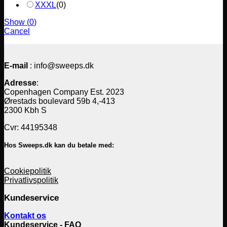
XXXL
(
0
)
Show
(
0
)
Cancel
E-mail
: info@sweeps.dk
Adresse
:
Copenhagen Company Est. 2023
Ørestads boulevard 59b 4,-413
2300 Kbh S
Cvr: 44195348
Hos Sweeps.dk kan du betale med:
Cookiepolitik
Privatlivspolitik
Kundeservice
Kontakt os
Kundeservice - FAQ