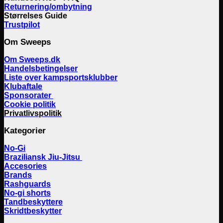
Returnering/ombytning
Størrelses Guide
Trustpilot
Om Sweeps
Om Sweeps.dk
Handelsbetingelser
Liste over kampsportsklubber
Klubaftale
Sponsorater
Cookie politik
Privatlivspolitik
Kategorier
No-Gi
Braziliansk Jiu-Jitsu
Accesories
Brands
Rashguards
No-gi shorts
Tandbeskyttere
Skridtbeskytter