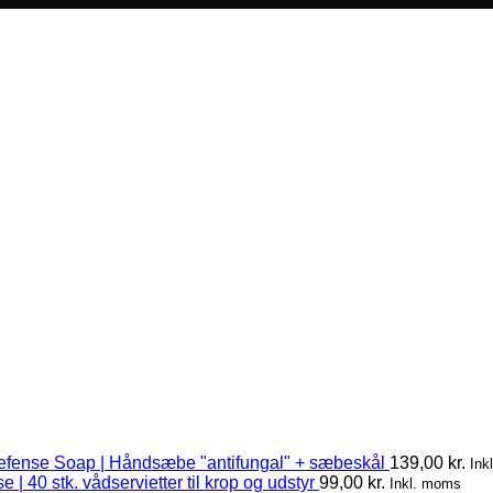
efense Soap | Håndsæbe "antifungal" + sæbeskål
139,00
kr.
Ink
 | 40 stk. vådservietter til krop og udstyr
99,00
kr.
Inkl. moms