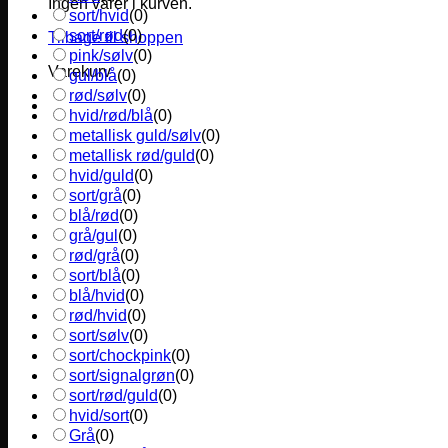
Ingen varer i kurven.
sort/hvid
(
0
)
sort/rød
(
0
)
Tilbage til shoppen
pink/sølv
(
0
)
Varekurv
gul/blå
(
0
)
rød/sølv
(
0
)
hvid/rød/blå
(
0
)
metallisk guld/sølv
(
0
)
metallisk rød/guld
(
0
)
hvid/guld
(
0
)
sort/grå
(
0
)
blå/rød
(
0
)
grå/gul
(
0
)
rød/grå
(
0
)
sort/blå
(
0
)
blå/hvid
(
0
)
rød/hvid
(
0
)
sort/sølv
(
0
)
sort/chockpink
(
0
)
sort/signalgrøn
(
0
)
sort/rød/guld
(
0
)
hvid/sort
(
0
)
Grå
(
0
)