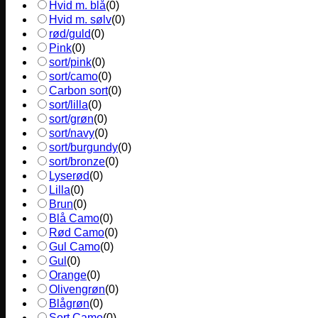
Hvid m. blå
(
0
)
Hvid m. sølv
(
0
)
rød/guld
(
0
)
Pink
(
0
)
sort/pink
(
0
)
sort/camo
(
0
)
Carbon sort
(
0
)
sort/lilla
(
0
)
sort/grøn
(
0
)
sort/navy
(
0
)
sort/burgundy
(
0
)
sort/bronze
(
0
)
Lyserød
(
0
)
Lilla
(
0
)
Brun
(
0
)
Blå Camo
(
0
)
Rød Camo
(
0
)
Gul Camo
(
0
)
Gul
(
0
)
Orange
(
0
)
Olivengrøn
(
0
)
Blågrøn
(
0
)
Sort Camo
(
0
)