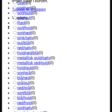
Ingen varer i kurven.
Grøn
(
0
)
sort/sort
(
0
)
Tilbage til shoppen
sort/guld
(
0
)
sort/gul
(
0
)
Varekurv
Rød
(
0
)
sort/hvid
(
0
)
sort/rød
(
0
)
pink/sølv
(
0
)
gul/blå
(
0
)
rød/sølv
(
0
)
hvid/rød/blå
(
0
)
metallisk guld/sølv
(
0
)
metallisk rød/guld
(
0
)
hvid/guld
(
0
)
sort/grå
(
0
)
blå/rød
(
0
)
grå/gul
(
0
)
rød/grå
(
0
)
sort/blå
(
0
)
blå/hvid
(
0
)
rød/hvid
(
0
)
sort/sølv
(
0
)