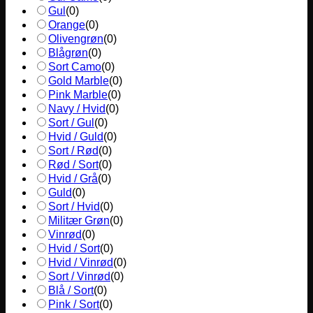
Gul
(
0
)
Orange
(
0
)
Olivengrøn
(
0
)
Blågrøn
(
0
)
Sort Camo
(
0
)
Gold Marble
(
0
)
Pink Marble
(
0
)
Navy / Hvid
(
0
)
Sort / Gul
(
0
)
Hvid / Guld
(
0
)
Sort / Rød
(
0
)
Rød / Sort
(
0
)
Hvid / Grå
(
0
)
Guld
(
0
)
Sort / Hvid
(
0
)
Militær Grøn
(
0
)
Vinrød
(
0
)
Hvid / Sort
(
0
)
Hvid / Vinrød
(
0
)
Sort / Vinrød
(
0
)
Blå / Sort
(
0
)
Pink / Sort
(
0
)