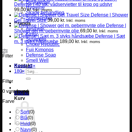
Beskyttelse
Defense | 40 stk. vådservietter til krop og udstyr
Hygiejne
99,00
kr.
Inkl. moms
Skade behandling
Defense | Shower
Sportstasker
Gel Travel Size
39,00
kr.
Inkl. moms
Brands
Defense |
Aesthetic
Shower gel m. pebermynte olie
69,00
kr.
Inkl. moms
Kingz
Defense | Sæt
Scramble
m. 3 styks håndsæbe
189,00
kr.
Inkl. moms
Choke Republic
Fuji Kimonos
Defense Soap
Filter
Smell Well
Kontakt
Reset all
×
Søg
180
×
efter:
Filter
0
vare found
0,00
kr.
Kurv
Farve
Sort
(
0
)
Blå
(
0
)
Hvid
(
0
)
Navy
(
0
)