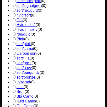
sort/chockpink
(
0
)
sort/signalgrøn
(
0
)
sort/rød/guld
(
0
)
hvid/sort
(
0
)
Grå
(
0
)
Hvid m. blå
(
0
)
Hvid m. sølv
(
0
)
rød/guld
(
0
)
Pink
(
0
)
sort/pink
(
0
)
sort/camo
(
0
)
Carbon sort
(
0
)
sort/lilla
(
0
)
sort/grøn
(
0
)
sort/navy
(
0
)
sort/burgundy
(
0
)
sort/bronze
(
0
)
Lyserød
(
0
)
Lilla
(
0
)
Brun
(
0
)
Blå Camo
(
0
)
Rød Camo
(
0
)
Gul Camo
(
0
)