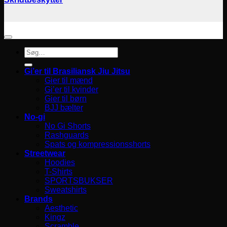
Søg
efter:
Gi’er til Brasiliansk Jiu Jitsu
Gier til mænd
Gi’er til kvinder
Gier til børn
BJJ bælter
No-gi
No Gi Shorts
Rashguards
Spats og kompressionsshorts
Streetwear
Hoodies
T-Shirts
SPORTSBUKSER
Sweatshirts
Brands
Aesthetic
Kingz
Scramble