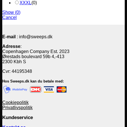
XXXL
(
0
)
Show
(
0
)
Cancel
E-mail
: info@sweeps.dk
Adresse
:
Copenhagen Company Est. 2023
Ørestads boulevard 59b 4,-413
2300 Kbh S
Cvr: 44195348
Hos Sweeps.dk kan du betale med:
Cookiepolitik
Privatlivspolitik
Kundeservice