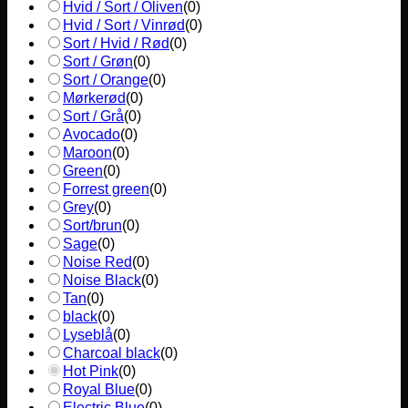
Hvid / Sort / Oliven
(
0
)
Hvid / Sort / Vinrød
(
0
)
Sort / Hvid / Rød
(
0
)
Sort / Grøn
(
0
)
Sort / Orange
(
0
)
Mørkerød
(
0
)
Sort / Grå
(
0
)
Avocado
(
0
)
Maroon
(
0
)
Green
(
0
)
Forrest green
(
0
)
Grey
(
0
)
Sort/brun
(
0
)
Sage
(
0
)
Noise Red
(
0
)
Noise Black
(
0
)
Tan
(
0
)
black
(
0
)
Lyseblå
(
0
)
Charcoal black
(
0
)
Hot Pink
(
0
)
Royal Blue
(
0
)
Electric Blue
(
0
)