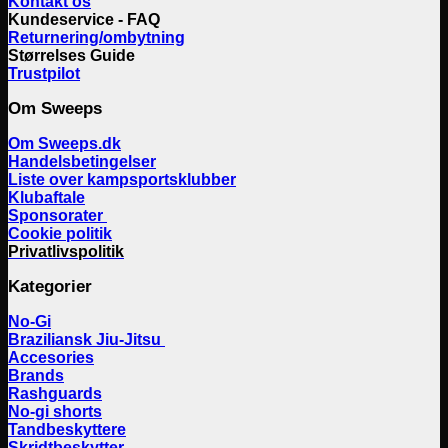
Kontakt os
Kundeservice - FAQ
Returnering/ombytning
Størrelses Guide
Trustpilot
Om Sweeps
Om Sweeps.dk
Handelsbetingelser
Liste over kampsportsklubber
Klubaftale
Sponsorater
Cookie politik
Privatlivspolitik
Kategorier
No-Gi
Braziliansk Jiu-Jitsu
Accesories
Brands
Rashguards
No-gi shorts
Tandbeskyttere
Skridtbeskytter