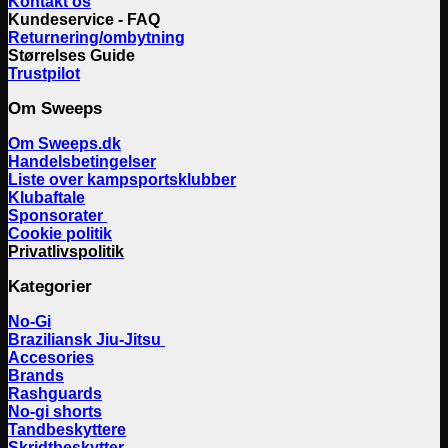
Kontakt os
Kundeservice - FAQ
Returnering/ombytning
Størrelses Guide
Trustpilot
Om Sweeps
Om Sweeps.dk
Handelsbetingelser
Liste over kampsportsklubber
Klubaftale
Sponsorater
Cookie politik
Privatlivspolitik
Kategorier
No-Gi
Braziliansk Jiu-Jitsu
Accesories
Brands
Rashguards
No-gi shorts
Tandbeskyttere
Skridtbeskytter