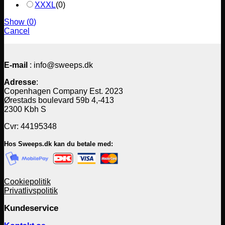
XXXL
(
0
)
Show
(
0
)
Cancel
E-mail
: info@sweeps.dk
Adresse
:
Copenhagen Company Est. 2023
Ørestads boulevard 59b 4,-413
2300 Kbh S
Cvr: 44195348
Hos Sweeps.dk kan du betale med:
Cookiepolitik
Privatlivspolitik
Kundeservice