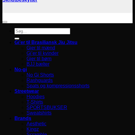
Søg
efter:
Gi’er til Brasiliansk Jiu Jitsu
Gier til mænd
Gi’er til kvinder
Gier til børn
BJJ bælter
No-gi
No Gi Shorts
Rashguards
Spats og kompressionsshorts
Streetwear
Hoodies
T-Shirts
SPORTSBUKSER
Sweatshirts
Brands
Aesthetic
Kingz
Scramble