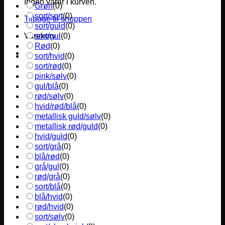
Ingen varer i kurven.
Grøn
(
0
)
sort/sort
(
0
)
Tilbage til shoppen
sort/guld
(
0
)
sort/gul
(
0
)
Varekurv
Rød
(
0
)
sort/hvid
(
0
)
sort/rød
(
0
)
pink/sølv
(
0
)
gul/blå
(
0
)
rød/sølv
(
0
)
hvid/rød/blå
(
0
)
metallisk guld/sølv
(
0
)
metallisk rød/guld
(
0
)
hvid/guld
(
0
)
sort/grå
(
0
)
blå/rød
(
0
)
grå/gul
(
0
)
rød/grå
(
0
)
sort/blå
(
0
)
blå/hvid
(
0
)
rød/hvid
(
0
)
sort/sølv
(
0
)