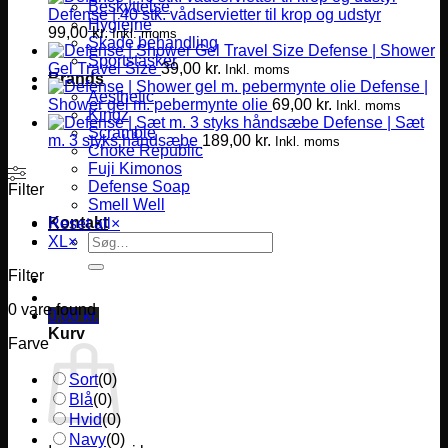
Beskyttelse
Defense | 40 stk. vådservietter til krop og udstyr
Hygiejne
99,00
kr.
Inkl. moms
Skade behandling
Defense | Shower
Sportstasker
Gel Travel Size
39,00
kr.
Inkl. moms
Brands
Defense |
Aesthetic
Shower gel m. pebermynte olie
69,00
kr.
Inkl. moms
Kingz
Defense | Sæt
Scramble
m. 3 styks håndsæbe
189,00
kr.
Inkl. moms
Choke Republic
Fuji Kimonos
Defense Soap
Filter
Smell Well
Kontakt
Reset all
×
Søg
XL
×
efter:
Filter
0
vare found
0,00
kr.
Kurv
Farve
Sort
(
0
)
Blå
(
0
)
Hvid
(
0
)
Navy
(
0
)