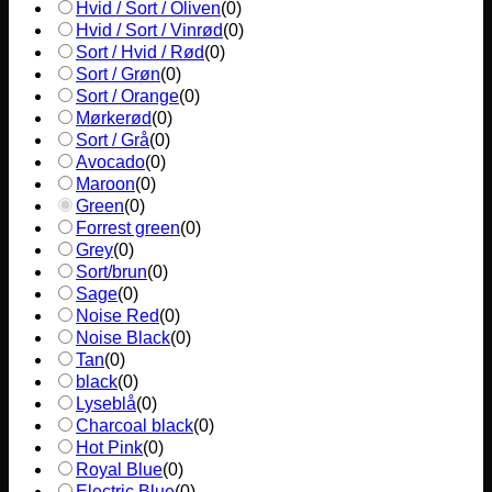
Hvid / Sort / Oliven
(
0
)
Hvid / Sort / Vinrød
(
0
)
Sort / Hvid / Rød
(
0
)
Sort / Grøn
(
0
)
Sort / Orange
(
0
)
Mørkerød
(
0
)
Sort / Grå
(
0
)
Avocado
(
0
)
Maroon
(
0
)
Green
(
0
)
Forrest green
(
0
)
Grey
(
0
)
Sort/brun
(
0
)
Sage
(
0
)
Noise Red
(
0
)
Noise Black
(
0
)
Tan
(
0
)
black
(
0
)
Lyseblå
(
0
)
Charcoal black
(
0
)
Hot Pink
(
0
)
Royal Blue
(
0
)
Electric Blue
(
0
)