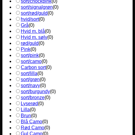
sort/chockpink
(
0
)
sort/signalgrøn
(
0
)
sort/rød/guld
(
0
)
hvid/sort
(
0
)
Grå
(
0
)
Hvid m. blå
(
0
)
Hvid m. sølv
(
0
)
rød/guld
(
0
)
Pink
(
0
)
sort/pink
(
0
)
sort/camo
(
0
)
Carbon sort
(
0
)
sort/lilla
(
0
)
sort/grøn
(
0
)
sort/navy
(
0
)
sort/burgundy
(
0
)
sort/bronze
(
0
)
Lyserød
(
0
)
Lilla
(
0
)
Brun
(
0
)
Blå Camo
(
0
)
Rød Camo
(
0
)
Gul Camo
(
0
)