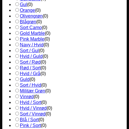
Gul
(
0
)
Orange
(
0
)
Olivengrøn
(
0
)
Blågrøn
(
0
)
Sort Camo
(
0
)
Gold Marble
(
0
)
Pink Marble
(
0
)
Navy / Hvid
(
0
)
Sort / Gul
(
0
)
Hvid / Guld
(
0
)
Sort / Rød
(
0
)
Rød / Sort
(
0
)
Hvid / Grå
(
0
)
Guld
(
0
)
Sort / Hvid
(
0
)
Militær Grøn
(
0
)
Vinrød
(
0
)
Hvid / Sort
(
0
)
Hvid / Vinrød
(
0
)
Sort / Vinrød
(
0
)
Blå / Sort
(
0
)
Pink / Sort
(
0
)