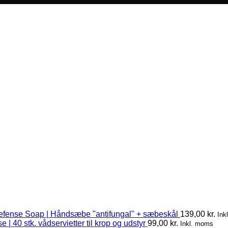
efense Soap | Håndsæbe "antifungal" + sæbeskål
139,00
kr.
Ink
 | 40 stk. vådservietter til krop og udstyr
99,00
kr.
Inkl. moms