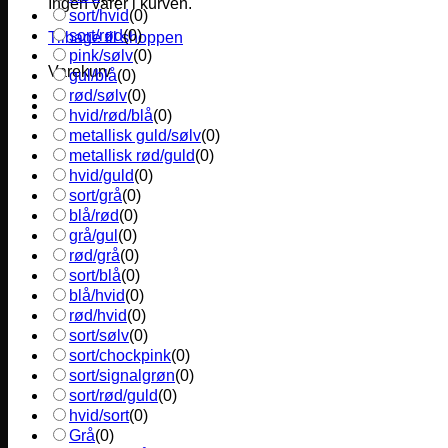
Ingen varer i kurven.
sort/hvid
(
0
)
sort/rød
(
0
)
Tilbage til shoppen
pink/sølv
(
0
)
Varekurv
gul/blå
(
0
)
rød/sølv
(
0
)
hvid/rød/blå
(
0
)
metallisk guld/sølv
(
0
)
metallisk rød/guld
(
0
)
hvid/guld
(
0
)
sort/grå
(
0
)
blå/rød
(
0
)
grå/gul
(
0
)
rød/grå
(
0
)
sort/blå
(
0
)
blå/hvid
(
0
)
rød/hvid
(
0
)
sort/sølv
(
0
)
sort/chockpink
(
0
)
sort/signalgrøn
(
0
)
sort/rød/guld
(
0
)
hvid/sort
(
0
)
Grå
(
0
)