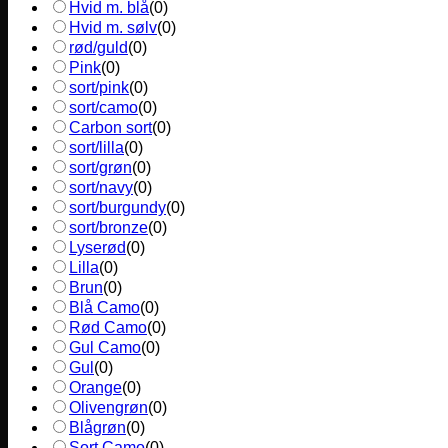
Hvid m. blå
(
0
)
Hvid m. sølv
(
0
)
rød/guld
(
0
)
Pink
(
0
)
sort/pink
(
0
)
sort/camo
(
0
)
Carbon sort
(
0
)
sort/lilla
(
0
)
sort/grøn
(
0
)
sort/navy
(
0
)
sort/burgundy
(
0
)
sort/bronze
(
0
)
Lyserød
(
0
)
Lilla
(
0
)
Brun
(
0
)
Blå Camo
(
0
)
Rød Camo
(
0
)
Gul Camo
(
0
)
Gul
(
0
)
Orange
(
0
)
Olivengrøn
(
0
)
Blågrøn
(
0
)
Sort Camo
(
0
)