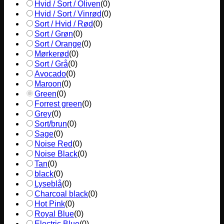
Hvid / Sort / Oliven
(
0
)
Hvid / Sort / Vinrød
(
0
)
Sort / Hvid / Rød
(
0
)
Sort / Grøn
(
0
)
Sort / Orange
(
0
)
Mørkerød
(
0
)
Sort / Grå
(
0
)
Avocado
(
0
)
Maroon
(
0
)
Green
(
0
)
Forrest green
(
0
)
Grey
(
0
)
Sort/brun
(
0
)
Sage
(
0
)
Noise Red
(
0
)
Noise Black
(
0
)
Tan
(
0
)
black
(
0
)
Lyseblå
(
0
)
Charcoal black
(
0
)
Hot Pink
(
0
)
Royal Blue
(
0
)
Electric Blue
(
0
)