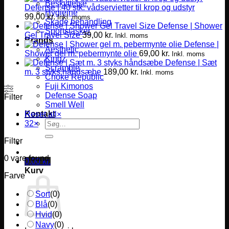
Beskyttelse
Defense | 40 stk. vådservietter til krop og udstyr
Hygiejne
99,00
kr.
Inkl. moms
Skade behandling
Defense | Shower
Sportstasker
Gel Travel Size
39,00
kr.
Inkl. moms
Brands
Defense |
Aesthetic
Shower gel m. pebermynte olie
69,00
kr.
Inkl. moms
Kingz
Defense | Sæt
Scramble
m. 3 styks håndsæbe
189,00
kr.
Inkl. moms
Choke Republic
Fuji Kimonos
Defense Soap
Filter
Smell Well
Kontakt
Reset all
×
Søg
32
×
efter:
Filter
0
vare found
0,00
kr.
Kurv
Farve
Sort
(
0
)
Blå
(
0
)
Hvid
(
0
)
Navy
(
0
)