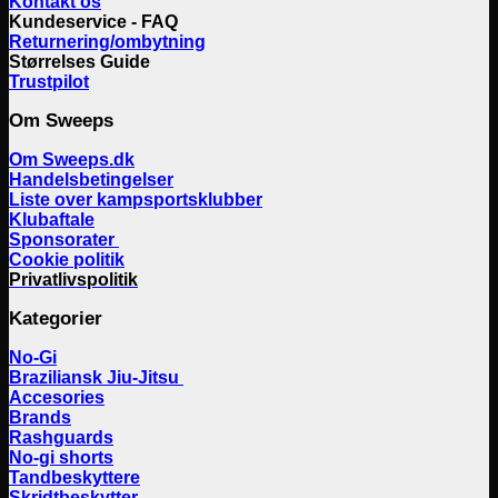
Kontakt os
Kundeservice - FAQ
Returnering/ombytning
Størrelses Guide
Trustpilot
Om Sweeps
Om Sweeps.dk
Handelsbetingelser
Liste over kampsportsklubber
Klubaftale
Sponsorater
Cookie politik
Privatlivspolitik
Kategorier
No-Gi
Braziliansk Jiu-Jitsu
Accesories
Brands
Rashguards
No-gi shorts
Tandbeskyttere
Skridtbeskytter