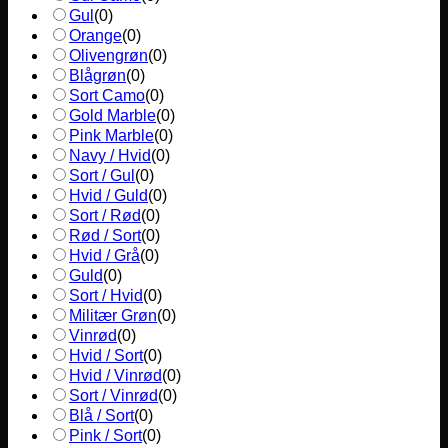
Gul
(
0
)
Orange
(
0
)
Olivengrøn
(
0
)
Blågrøn
(
0
)
Sort Camo
(
0
)
Gold Marble
(
0
)
Pink Marble
(
0
)
Navy / Hvid
(
0
)
Sort / Gul
(
0
)
Hvid / Guld
(
0
)
Sort / Rød
(
0
)
Rød / Sort
(
0
)
Hvid / Grå
(
0
)
Guld
(
0
)
Sort / Hvid
(
0
)
Militær Grøn
(
0
)
Vinrød
(
0
)
Hvid / Sort
(
0
)
Hvid / Vinrød
(
0
)
Sort / Vinrød
(
0
)
Blå / Sort
(
0
)
Pink / Sort
(
0
)