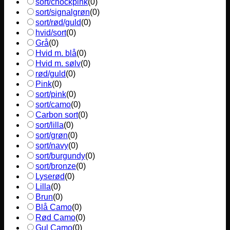
sort/chockpink
(
0
)
sort/signalgrøn
(
0
)
sort/rød/guld
(
0
)
hvid/sort
(
0
)
Grå
(
0
)
Hvid m. blå
(
0
)
Hvid m. sølv
(
0
)
rød/guld
(
0
)
Pink
(
0
)
sort/pink
(
0
)
sort/camo
(
0
)
Carbon sort
(
0
)
sort/lilla
(
0
)
sort/grøn
(
0
)
sort/navy
(
0
)
sort/burgundy
(
0
)
sort/bronze
(
0
)
Lyserød
(
0
)
Lilla
(
0
)
Brun
(
0
)
Blå Camo
(
0
)
Rød Camo
(
0
)
Gul Camo
(
0
)