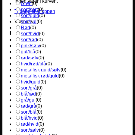
Ingen varer i kurven.
Grøn
(
0
)
sort/sort
(
0
)
Tilbage til shoppen
sort/guld
(
0
)
sort/gul
(
0
)
Varekurv
Rød
(
0
)
sort/hvid
(
0
)
sort/rød
(
0
)
pink/sølv
(
0
)
gul/blå
(
0
)
rød/sølv
(
0
)
hvid/rød/blå
(
0
)
metallisk guld/sølv
(
0
)
metallisk rød/guld
(
0
)
hvid/guld
(
0
)
sort/grå
(
0
)
blå/rød
(
0
)
grå/gul
(
0
)
rød/grå
(
0
)
sort/blå
(
0
)
blå/hvid
(
0
)
rød/hvid
(
0
)
sort/sølv
(
0
)