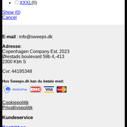
XXXL
(
0
)
Show
(
0
)
Cancel
E-mail
: info@sweeps.dk
Adresse
:
Copenhagen Company Est. 2023
Ørestads boulevard 59b 4,-413
2300 Kbh S
Cvr: 44195348
Hos Sweeps.dk kan du betale med:
Cookiepolitik
Privatlivspolitik
Kundeservice