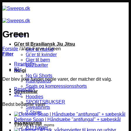
Fortsæt
til
indhold
Green
Menu
Gi’er til Brasiliansk Jiu Jitsu
Forside
/
Vare Farve
/
Green
Gier til mænd
Filter
Gi’er til kvinder
Gier til børn
Reset all
×
BJJ bælter
32
×
No-gi
No Gi Shorts
Der blev ikke fundet nogle varer, der matcher dit valg.
Rashguards
Spats og kompressionsshorts
Reset all
×
Streetwear
32
×
Hoodies
SPORTSBUKSER
Bedst bedømte varer
Sweatshirts
T-Shirts
Defense Soap | Håndsæbe "antifungal" + sæbeskål
Accessories
139,00
kr.
Inkl. moms
BJJ bælter