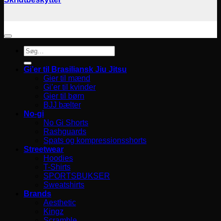
Søg
efter:
Gi’er til Brasiliansk Jiu Jitsu
Gier til mænd
Gi’er til kvinder
Gier til børn
BJJ bælter
No-gi
No Gi Shorts
Rashguards
Spats og kompressionsshorts
Streetwear
Hoodies
T-Shirts
SPORTSBUKSER
Sweatshirts
Brands
Aesthetic
Kingz
Scramble