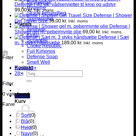
Beskyttelse
Defense | 40 stk. vådservietter til krop og udstyr
Hygiejne
99,00
kr.
Inkl. moms
Skade behandling
Defense | Shower
Sportstasker
Gel Travel Size
39,00
kr.
Inkl. moms
Brands
Defense |
Aesthetic
Shower gel m. pebermynte olie
69,00
kr.
Inkl. moms
Kingz
Defense | Sæt
Scramble
m. 3 styks håndsæbe
189,00
kr.
Inkl. moms
Choke Republic
Fuji Kimonos
Defense Soap
Filter
Smell Well
Kontakt
Reset all
×
Søg
28
×
efter:
Filter
0
vare found
0,00
kr.
Kurv
Farve
Sort
(
0
)
Blå
(
0
)
Hvid
(
0
)
Navy
(
0
)