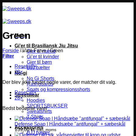
Fortsæt
til
indhold
Green
Menu
Gi’er til Brasiliansk Jiu Jitsu
Forside
/
Vare Farve
/
Green
Gier til mænd
Filter
Gi’er til kvinder
Gier til børn
Reset all
×
BJJ bælter
28
×
No-gi
No Gi Shorts
Der blev ikke fundet nogle varer, der matcher dit valg.
Rashguards
Spats og kompressionsshorts
Reset all
×
Streetwear
28
×
Hoodies
SPORTSBUKSER
Bedst bedømte varer
Sweatshirts
T-Shirts
Defense Soap | Håndsæbe "antifungal" + sæbeskål
Accessories
139,00
kr.
Inkl. moms
BJJ bælter