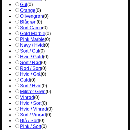
Gul
(
0
)
Orange
(
0
)
Olivengrøn
(
0
)
Blågrøn
(
0
)
Sort Camo
(
0
)
Gold Marble
(
0
)
Pink Marble
(
0
)
Navy / Hvid
(
0
)
Sort / Gul
(
0
)
Hvid / Guld
(
0
)
Sort / Rød
(
0
)
Rød / Sort
(
0
)
Hvid / Grå
(
0
)
Guld
(
0
)
Sort / Hvid
(
0
)
Militær Grøn
(
0
)
Vinrød
(
0
)
Hvid / Sort
(
0
)
Hvid / Vinrød
(
0
)
Sort / Vinrød
(
0
)
Blå / Sort
(
0
)
Pink / Sort
(
0
)