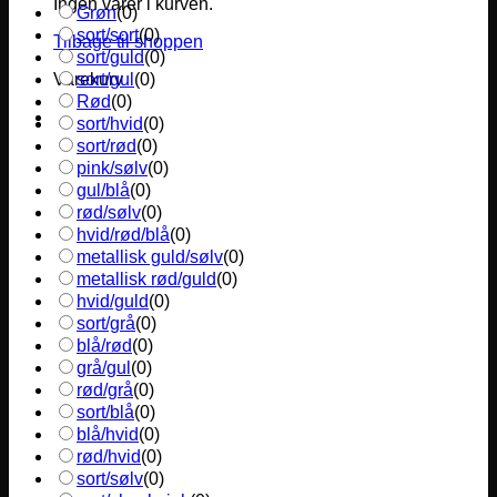
Ingen varer i kurven.
Grøn
(
0
)
sort/sort
(
0
)
Tilbage til shoppen
sort/guld
(
0
)
sort/gul
(
0
)
Varekurv
Rød
(
0
)
sort/hvid
(
0
)
sort/rød
(
0
)
pink/sølv
(
0
)
gul/blå
(
0
)
rød/sølv
(
0
)
hvid/rød/blå
(
0
)
metallisk guld/sølv
(
0
)
metallisk rød/guld
(
0
)
hvid/guld
(
0
)
sort/grå
(
0
)
blå/rød
(
0
)
grå/gul
(
0
)
rød/grå
(
0
)
sort/blå
(
0
)
blå/hvid
(
0
)
rød/hvid
(
0
)
sort/sølv
(
0
)