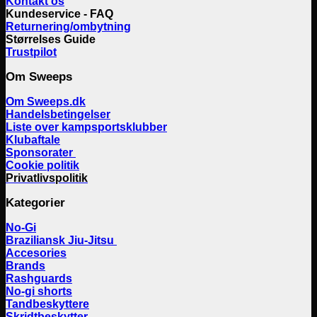
Kontakt os
Kundeservice - FAQ
Returnering/ombytning
Størrelses Guide
Trustpilot
Om Sweeps
Om Sweeps.dk
Handelsbetingelser
Liste over kampsportsklubber
Klubaftale
Sponsorater
Cookie politik
Privatlivspolitik
Kategorier
No-Gi
Braziliansk Jiu-Jitsu
Accesories
Brands
Rashguards
No-gi shorts
Tandbeskyttere
Skridtbeskytter