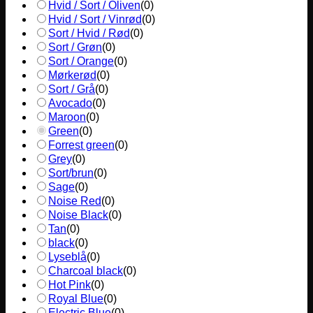
Hvid / Sort / Oliven
(
0
)
Hvid / Sort / Vinrød
(
0
)
Sort / Hvid / Rød
(
0
)
Sort / Grøn
(
0
)
Sort / Orange
(
0
)
Mørkerød
(
0
)
Sort / Grå
(
0
)
Avocado
(
0
)
Maroon
(
0
)
Green
(
0
)
Forrest green
(
0
)
Grey
(
0
)
Sort/brun
(
0
)
Sage
(
0
)
Noise Red
(
0
)
Noise Black
(
0
)
Tan
(
0
)
black
(
0
)
Lyseblå
(
0
)
Charcoal black
(
0
)
Hot Pink
(
0
)
Royal Blue
(
0
)
Electric Blue
(
0
)