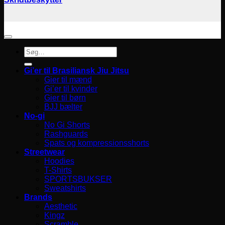
Søg
efter:
Gi’er til Brasiliansk Jiu Jitsu
Gier til mænd
Gi’er til kvinder
Gier til børn
BJJ bælter
No-gi
No Gi Shorts
Rashguards
Spats og kompressionsshorts
Streetwear
Hoodies
T-Shirts
SPORTSBUKSER
Sweatshirts
Brands
Aesthetic
Kingz
Scramble