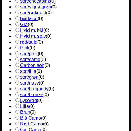
sort/chockpink
(
0
)
sort/signalgrøn
(
0
)
sort/rød/guld
(
0
)
hvid/sort
(
0
)
Grå
(
0
)
Hvid m. blå
(
0
)
Hvid m. sølv
(
0
)
rød/guld
(
0
)
Pink
(
0
)
sort/pink
(
0
)
sort/camo
(
0
)
Carbon sort
(
0
)
sort/lilla
(
0
)
sort/grøn
(
0
)
sort/navy
(
0
)
sort/burgundy
(
0
)
sort/bronze
(
0
)
Lyserød
(
0
)
Lilla
(
0
)
Brun
(
0
)
Blå Camo
(
0
)
Rød Camo
(
0
)
Gul Camo
(
0
)