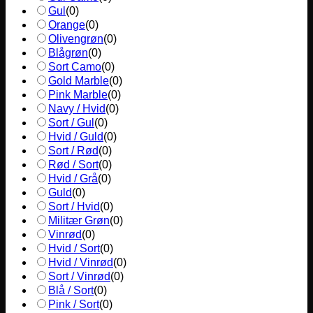
Gul
(
0
)
Orange
(
0
)
Olivengrøn
(
0
)
Blågrøn
(
0
)
Sort Camo
(
0
)
Gold Marble
(
0
)
Pink Marble
(
0
)
Navy / Hvid
(
0
)
Sort / Gul
(
0
)
Hvid / Guld
(
0
)
Sort / Rød
(
0
)
Rød / Sort
(
0
)
Hvid / Grå
(
0
)
Guld
(
0
)
Sort / Hvid
(
0
)
Militær Grøn
(
0
)
Vinrød
(
0
)
Hvid / Sort
(
0
)
Hvid / Vinrød
(
0
)
Sort / Vinrød
(
0
)
Blå / Sort
(
0
)
Pink / Sort
(
0
)