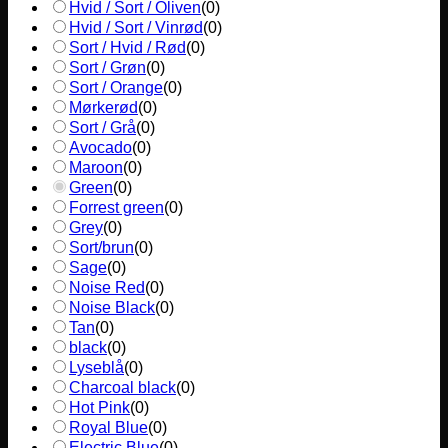
Hvid / Sort / Oliven
(
0
)
Hvid / Sort / Vinrød
(
0
)
Sort / Hvid / Rød
(
0
)
Sort / Grøn
(
0
)
Sort / Orange
(
0
)
Mørkerød
(
0
)
Sort / Grå
(
0
)
Avocado
(
0
)
Maroon
(
0
)
Green
(
0
)
Forrest green
(
0
)
Grey
(
0
)
Sort/brun
(
0
)
Sage
(
0
)
Noise Red
(
0
)
Noise Black
(
0
)
Tan
(
0
)
black
(
0
)
Lyseblå
(
0
)
Charcoal black
(
0
)
Hot Pink
(
0
)
Royal Blue
(
0
)
Electric Blue
(
0
)