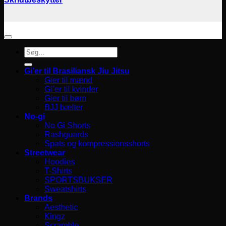
Søg
efter:
Gi’er til Brasiliansk Jiu Jitsu
Gier til mænd
Gi’er til kvinder
Gier til børn
BJJ bælter
No-gi
No Gi Shorts
Rashguards
Spats og kompressionsshorts
Streetwear
Hoodies
T-Shirts
SPORTSBUKSER
Sweatshirts
Brands
Aesthetic
Kingz
Scramble