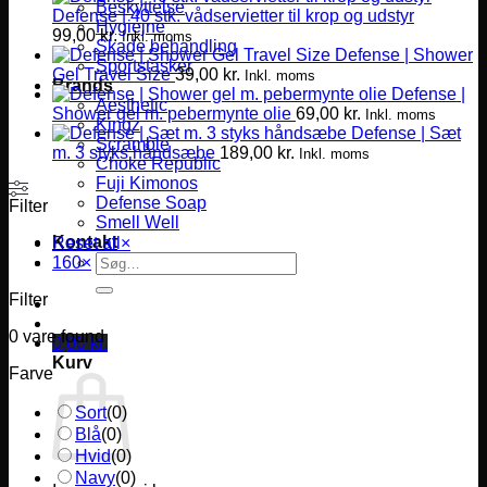
Beskyttelse
Defense | 40 stk. vådservietter til krop og udstyr
Hygiejne
99,00
kr.
Inkl. moms
Skade behandling
Defense | Shower
Sportstasker
Gel Travel Size
39,00
kr.
Inkl. moms
Brands
Defense |
Aesthetic
Shower gel m. pebermynte olie
69,00
kr.
Inkl. moms
Kingz
Defense | Sæt
Scramble
m. 3 styks håndsæbe
189,00
kr.
Inkl. moms
Choke Republic
Fuji Kimonos
Defense Soap
Filter
Smell Well
Kontakt
Reset all
×
Søg
160
×
efter:
Filter
0
vare found
0,00
kr.
Kurv
Farve
Sort
(
0
)
Blå
(
0
)
Hvid
(
0
)
Navy
(
0
)