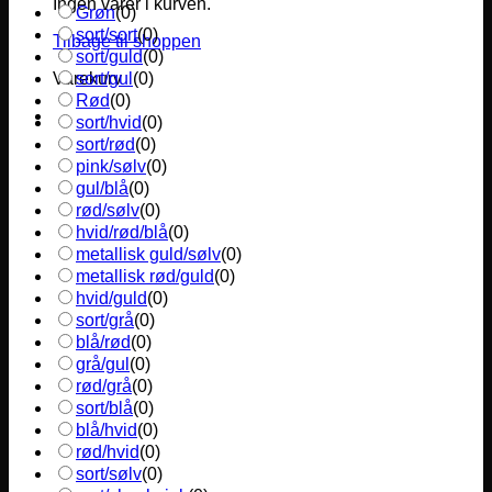
Ingen varer i kurven.
Grøn
(
0
)
sort/sort
(
0
)
Tilbage til shoppen
sort/guld
(
0
)
sort/gul
(
0
)
Varekurv
Rød
(
0
)
sort/hvid
(
0
)
sort/rød
(
0
)
pink/sølv
(
0
)
gul/blå
(
0
)
rød/sølv
(
0
)
hvid/rød/blå
(
0
)
metallisk guld/sølv
(
0
)
metallisk rød/guld
(
0
)
hvid/guld
(
0
)
sort/grå
(
0
)
blå/rød
(
0
)
grå/gul
(
0
)
rød/grå
(
0
)
sort/blå
(
0
)
blå/hvid
(
0
)
rød/hvid
(
0
)
sort/sølv
(
0
)