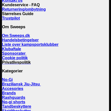
Kontakt os
Kundeservice - FAQ
Returnering/ombytning
Størrelses Guide
Trustpilot
Om Sweeps
Om Sweeps.dk
Handelsbetingelser
Liste over kampsportsklubber
Klubaftale
Sponsorater
Cookie politik
Privatlivspolitik
Kategorier
No-Gi
Braziliansk Jiu-Jitsu
Accesories
Brands
Rashguards
No-gi shorts
Tandbeskyttere
Skridtbeskytter