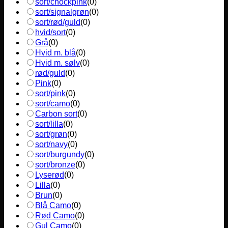
sort/chockpink
(
0
)
sort/signalgrøn
(
0
)
sort/rød/guld
(
0
)
hvid/sort
(
0
)
Grå
(
0
)
Hvid m. blå
(
0
)
Hvid m. sølv
(
0
)
rød/guld
(
0
)
Pink
(
0
)
sort/pink
(
0
)
sort/camo
(
0
)
Carbon sort
(
0
)
sort/lilla
(
0
)
sort/grøn
(
0
)
sort/navy
(
0
)
sort/burgundy
(
0
)
sort/bronze
(
0
)
Lyserød
(
0
)
Lilla
(
0
)
Brun
(
0
)
Blå Camo
(
0
)
Rød Camo
(
0
)
Gul Camo
(
0
)