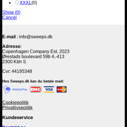
XXXL
(
0
)
Show
(
0
)
Cancel
E-mail
: info@sweeps.dk
Adresse
:
Copenhagen Company Est. 2023
Ørestads boulevard 59b 4,-413
2300 Kbh S
Cvr: 44195348
Hos Sweeps.dk kan du betale med:
Cookiepolitik
Privatlivspolitik
Kundeservice