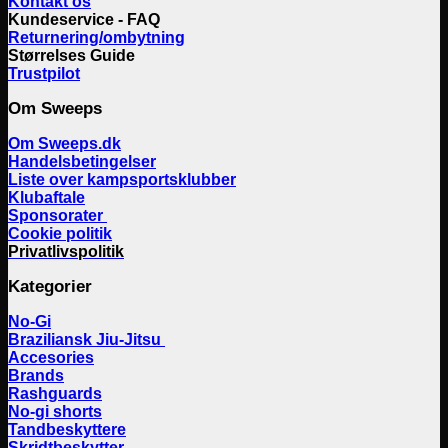
Kontakt os
Kundeservice - FAQ
Returnering/ombytning
Størrelses Guide
Trustpilot
Om Sweeps
Om Sweeps.dk
Handelsbetingelser
Liste over kampsportsklubber
Klubaftale
Sponsorater
Cookie politik
Privatlivspolitik
Kategorier
No-Gi
Braziliansk Jiu-Jitsu
Accesories
Brands
Rashguards
No-gi shorts
Tandbeskyttere
Skridtbeskytter