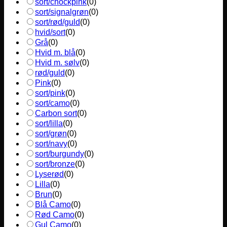
sort/chockpink
(
0
)
sort/signalgrøn
(
0
)
sort/rød/guld
(
0
)
hvid/sort
(
0
)
Grå
(
0
)
Hvid m. blå
(
0
)
Hvid m. sølv
(
0
)
rød/guld
(
0
)
Pink
(
0
)
sort/pink
(
0
)
sort/camo
(
0
)
Carbon sort
(
0
)
sort/lilla
(
0
)
sort/grøn
(
0
)
sort/navy
(
0
)
sort/burgundy
(
0
)
sort/bronze
(
0
)
Lyserød
(
0
)
Lilla
(
0
)
Brun
(
0
)
Blå Camo
(
0
)
Rød Camo
(
0
)
Gul Camo
(
0
)