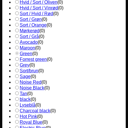
Hvid / Sort / Oliven
(
0
)
Hvid / Sort / Vinrød
(
0
)
Sort / Hvid / Rød
(
0
)
Sort / Grøn
(
0
)
Sort / Orange
(
0
)
Mørkerød
(
0
)
Sort / Grå
(
0
)
Avocado
(
0
)
Maroon
(
0
)
Green
(
0
)
Forrest green
(
0
)
Grey
(
0
)
Sort/brun
(
0
)
Sage
(
0
)
Noise Red
(
0
)
Noise Black
(
0
)
Tan
(
0
)
black
(
0
)
Lyseblå
(
0
)
Charcoal black
(
0
)
Hot Pink
(
0
)
Royal Blue
(
0
)
Electric Blue
(
0
)