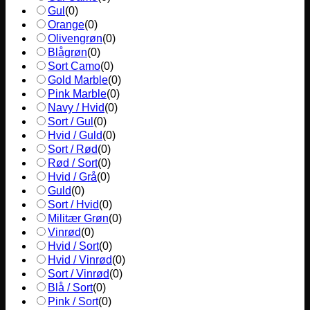
Gul
(
0
)
Orange
(
0
)
Olivengrøn
(
0
)
Blågrøn
(
0
)
Sort Camo
(
0
)
Gold Marble
(
0
)
Pink Marble
(
0
)
Navy / Hvid
(
0
)
Sort / Gul
(
0
)
Hvid / Guld
(
0
)
Sort / Rød
(
0
)
Rød / Sort
(
0
)
Hvid / Grå
(
0
)
Guld
(
0
)
Sort / Hvid
(
0
)
Militær Grøn
(
0
)
Vinrød
(
0
)
Hvid / Sort
(
0
)
Hvid / Vinrød
(
0
)
Sort / Vinrød
(
0
)
Blå / Sort
(
0
)
Pink / Sort
(
0
)