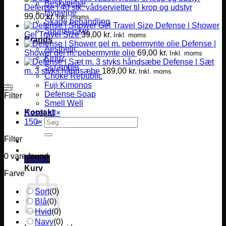
Beskyttelse
Defense | 40 stk. vådservietter til krop og udstyr
Hygiejne
99,00
kr.
Inkl. moms
Skade behandling
Defense | Shower
Sportstasker
Gel Travel Size
39,00
kr.
Inkl. moms
Brands
Defense |
Aesthetic
Shower gel m. pebermynte olie
69,00
kr.
Inkl. moms
Kingz
Defense | Sæt
Scramble
m. 3 styks håndsæbe
189,00
kr.
Inkl. moms
Choke Republic
Fuji Kimonos
Defense Soap
Filter
Smell Well
Kontakt
Reset all
×
Søg
150
×
efter:
Filter
0
vare found
0,00
kr.
Kurv
Farve
Sort
(
0
)
Blå
(
0
)
Hvid
(
0
)
Navy
(
0
)