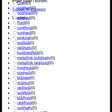
Ingen varer i kurven.
Grøn
(
0
)
sort/sort
(
0
)
Tilbage til shoppen
sort/guld
(
0
)
sort/gul
(
0
)
Varekurv
Rød
(
0
)
sort/hvid
(
0
)
sort/rød
(
0
)
pink/sølv
(
0
)
gul/blå
(
0
)
rød/sølv
(
0
)
hvid/rød/blå
(
0
)
metallisk guld/sølv
(
0
)
metallisk rød/guld
(
0
)
hvid/guld
(
0
)
sort/grå
(
0
)
blå/rød
(
0
)
grå/gul
(
0
)
rød/grå
(
0
)
sort/blå
(
0
)
blå/hvid
(
0
)
rød/hvid
(
0
)
sort/sølv
(
0
)