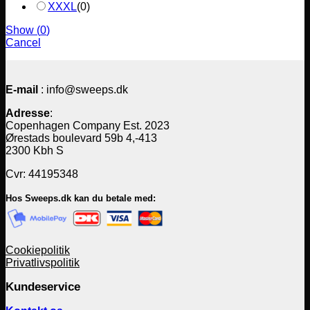
XXXL
(
0
)
Show
(
0
)
Cancel
E-mail
: info@sweeps.dk
Adresse
:
Copenhagen Company Est. 2023
Ørestads boulevard 59b 4,-413
2300 Kbh S
Cvr: 44195348
Hos Sweeps.dk kan du betale med:
Cookiepolitik
Privatlivspolitik
Kundeservice