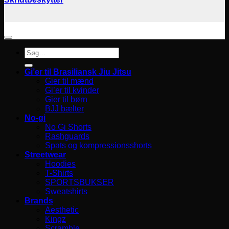
Søg
efter:
Gi’er til Brasiliansk Jiu Jitsu
Gier til mænd
Gi’er til kvinder
Gier til børn
BJJ bælter
No-gi
No Gi Shorts
Rashguards
Spats og kompressionsshorts
Streetwear
Hoodies
T-Shirts
SPORTSBUKSER
Sweatshirts
Brands
Aesthetic
Kingz
Scramble