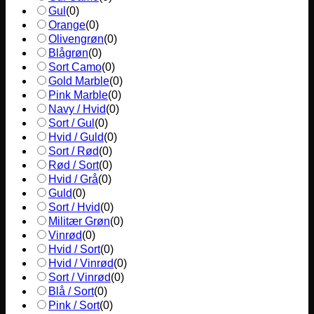
Gul
(
0
)
Orange
(
0
)
Olivengrøn
(
0
)
Blågrøn
(
0
)
Sort Camo
(
0
)
Gold Marble
(
0
)
Pink Marble
(
0
)
Navy / Hvid
(
0
)
Sort / Gul
(
0
)
Hvid / Guld
(
0
)
Sort / Rød
(
0
)
Rød / Sort
(
0
)
Hvid / Grå
(
0
)
Guld
(
0
)
Sort / Hvid
(
0
)
Militær Grøn
(
0
)
Vinrød
(
0
)
Hvid / Sort
(
0
)
Hvid / Vinrød
(
0
)
Sort / Vinrød
(
0
)
Blå / Sort
(
0
)
Pink / Sort
(
0
)