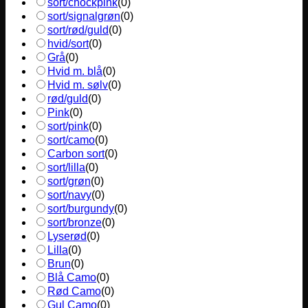
sort/chockpink
(
0
)
sort/signalgrøn
(
0
)
sort/rød/guld
(
0
)
hvid/sort
(
0
)
Grå
(
0
)
Hvid m. blå
(
0
)
Hvid m. sølv
(
0
)
rød/guld
(
0
)
Pink
(
0
)
sort/pink
(
0
)
sort/camo
(
0
)
Carbon sort
(
0
)
sort/lilla
(
0
)
sort/grøn
(
0
)
sort/navy
(
0
)
sort/burgundy
(
0
)
sort/bronze
(
0
)
Lyserød
(
0
)
Lilla
(
0
)
Brun
(
0
)
Blå Camo
(
0
)
Rød Camo
(
0
)
Gul Camo
(
0
)