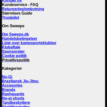
Kontakt os
Kundeservice - FAQ
Returnering/ombytning
Størrelses Guide
Trustpilot
Om Sweeps
Om Sweeps.dk
Handelsbetingelser
Liste over kampsportsklubber
Klubaftale
Sponsorater
Cookie politik
Privatlivspolitik
Kategorier
No-Gi
Braziliansk Jiu-Jitsu
Accesories
Brands
Rashguards
No-gi shorts
Tandbeskyttere
Skridtbeskytter