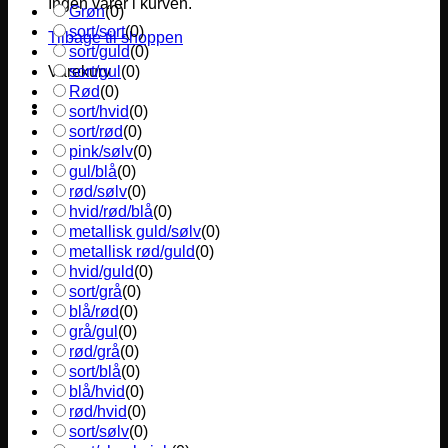
Ingen varer i kurven.
Grøn
(
0
)
sort/sort
(
0
)
Tilbage til shoppen
sort/guld
(
0
)
sort/gul
(
0
)
Varekurv
Rød
(
0
)
sort/hvid
(
0
)
sort/rød
(
0
)
pink/sølv
(
0
)
gul/blå
(
0
)
rød/sølv
(
0
)
hvid/rød/blå
(
0
)
metallisk guld/sølv
(
0
)
metallisk rød/guld
(
0
)
hvid/guld
(
0
)
sort/grå
(
0
)
blå/rød
(
0
)
grå/gul
(
0
)
rød/grå
(
0
)
sort/blå
(
0
)
blå/hvid
(
0
)
rød/hvid
(
0
)
sort/sølv
(
0
)