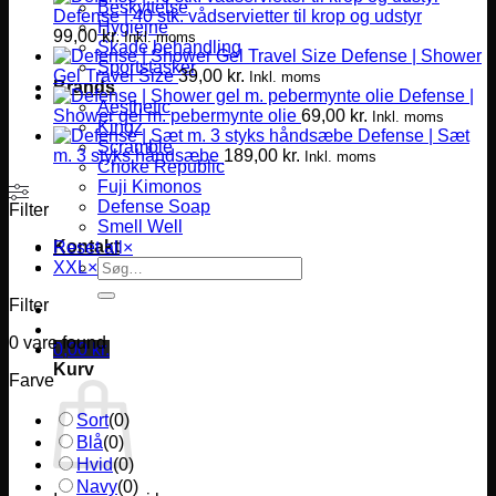
Beskyttelse
Defense | 40 stk. vådservietter til krop og udstyr
Hygiejne
99,00
kr.
Inkl. moms
Skade behandling
Defense | Shower
Sportstasker
Gel Travel Size
39,00
kr.
Inkl. moms
Brands
Defense |
Aesthetic
Shower gel m. pebermynte olie
69,00
kr.
Inkl. moms
Kingz
Defense | Sæt
Scramble
m. 3 styks håndsæbe
189,00
kr.
Inkl. moms
Choke Republic
Fuji Kimonos
Defense Soap
Filter
Smell Well
Kontakt
Reset all
×
Søg
XXL
×
efter:
Filter
0
vare found
0,00
kr.
Kurv
Farve
Sort
(
0
)
Blå
(
0
)
Hvid
(
0
)
Navy
(
0
)