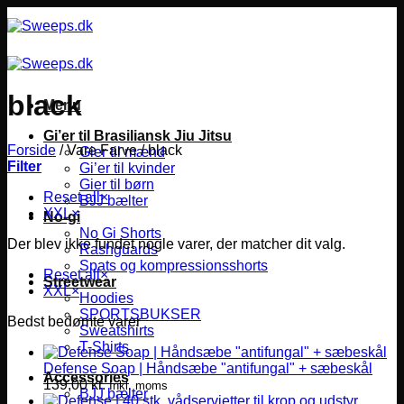
Fortsæt
til
indhold
black
Menu
Gi’er til Brasiliansk Jiu Jitsu
Forside
/
Vare Farve
/
black
Gier til mænd
Filter
Gi’er til kvinder
Gier til børn
Reset all
×
BJJ bælter
XXL
×
No-gi
No Gi Shorts
Der blev ikke fundet nogle varer, der matcher dit valg.
Rashguards
Spats og kompressionsshorts
Reset all
×
Streetwear
XXL
×
Hoodies
SPORTSBUKSER
Bedst bedømte varer
Sweatshirts
T-Shirts
Defense Soap | Håndsæbe "antifungal" + sæbeskål
Accessories
139,00
kr.
Inkl. moms
BJJ bælter