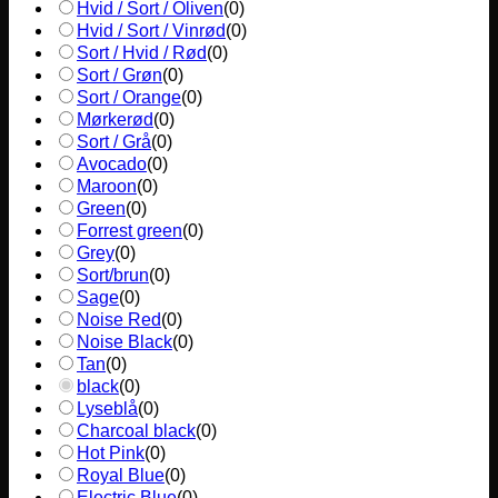
Hvid / Sort / Oliven
(
0
)
Hvid / Sort / Vinrød
(
0
)
Sort / Hvid / Rød
(
0
)
Sort / Grøn
(
0
)
Sort / Orange
(
0
)
Mørkerød
(
0
)
Sort / Grå
(
0
)
Avocado
(
0
)
Maroon
(
0
)
Green
(
0
)
Forrest green
(
0
)
Grey
(
0
)
Sort/brun
(
0
)
Sage
(
0
)
Noise Red
(
0
)
Noise Black
(
0
)
Tan
(
0
)
black
(
0
)
Lyseblå
(
0
)
Charcoal black
(
0
)
Hot Pink
(
0
)
Royal Blue
(
0
)
Electric Blue
(
0
)