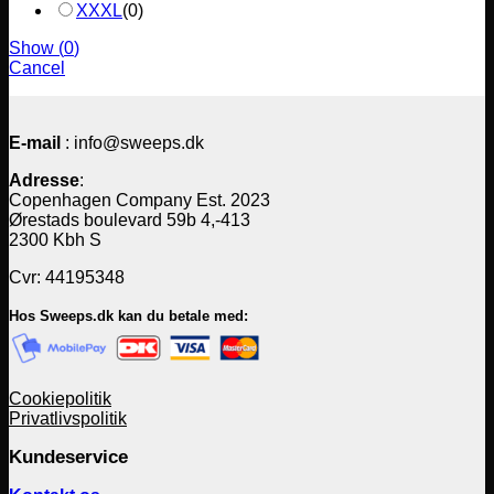
XXXL
(
0
)
Show
(
0
)
Cancel
E-mail
: info@sweeps.dk
Adresse
:
Copenhagen Company Est. 2023
Ørestads boulevard 59b 4,-413
2300 Kbh S
Cvr: 44195348
Hos Sweeps.dk kan du betale med:
Cookiepolitik
Privatlivspolitik
Kundeservice