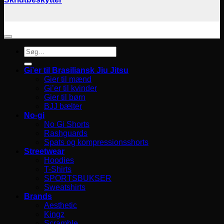
Søg
efter:
Gi’er til Brasiliansk Jiu Jitsu
Gier til mænd
Gi’er til kvinder
Gier til børn
BJJ bælter
No-gi
No Gi Shorts
Rashguards
Spats og kompressionsshorts
Streetwear
Hoodies
T-Shirts
SPORTSBUKSER
Sweatshirts
Brands
Aesthetic
Kingz
Scramble