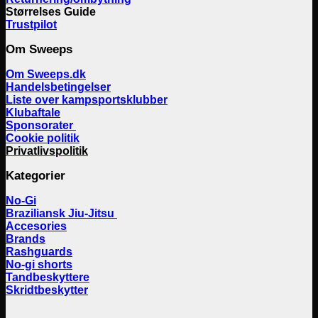
Størrelses Guide
Trustpilot
Om Sweeps
Om Sweeps.dk
Handelsbetingelser
Liste over kampsportsklubber
Klubaftale
Sponsorater
Cookie politik
Privatlivspolitik
Kategorier
No-Gi
Braziliansk Jiu-Jitsu
Accesories
Brands
Rashguards
No-gi shorts
Tandbeskyttere
Skridtbeskytter