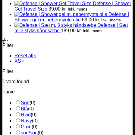
Defense | Shower
på
Gel Travel Size
39,00
kr.
varesiden
Inkl. moms
Defense |
Shower gel m. pebermynte olie
69,00
kr.
Inkl. moms
Defense | Sæt
m. 3 styks håndsæbe
189,00
kr.
Inkl. moms
Filter
Reset all
×
XS
×
Filter
1
vare found
Farve
Sort
(
0
)
Blå
(
0
)
Hvid
(
0
)
Navy
(
0
)
Grøn
(
0
)
sort/sort
(
0
)