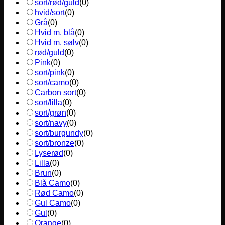
sort/rød/guld
(
0
)
hvid/sort
(
0
)
Grå
(
0
)
Hvid m. blå
(
0
)
Hvid m. sølv
(
0
)
rød/guld
(
0
)
Pink
(
0
)
sort/pink
(
0
)
sort/camo
(
0
)
Carbon sort
(
0
)
sort/lilla
(
0
)
sort/grøn
(
0
)
sort/navy
(
0
)
sort/burgundy
(
0
)
sort/bronze
(
0
)
Lyserød
(
0
)
Lilla
(
0
)
Brun
(
0
)
Blå Camo
(
0
)
Rød Camo
(
0
)
Gul Camo
(
0
)
Gul
(
0
)
Orange
(
0
)