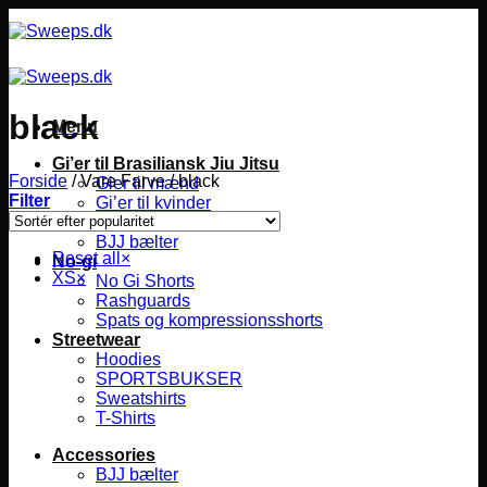
Fortsæt
til
indhold
black
Menu
Gi’er til Brasiliansk Jiu Jitsu
Forside
/
Vare Farve
/
black
Gier til mænd
Filter
Gi’er til kvinder
Gier til børn
BJJ bælter
Reset all
×
No-gi
XS
×
No Gi Shorts
Rashguards
Spats og kompressionsshorts
Streetwear
Hoodies
SPORTSBUKSER
Sweatshirts
T-Shirts
Accessories
BJJ bælter