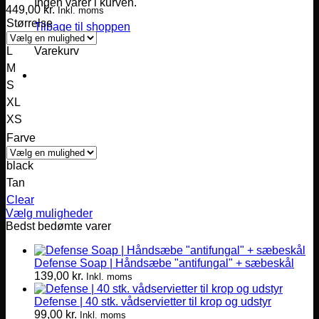
Ingen varer i kurven.
449,00
kr.
Inkl. moms
Størrelse
Tilbage til shoppen
Varekurv
L
M
S
XL
XS
Farve
black
Tan
Clear
Vælg muligheder
Dette
Bedst bedømte varer
vare
har
Defense Soap | Håndsæbe "antifungal" + sæbeskål
flere
139,00
kr.
varianter.
Inkl. moms
Mulighederne
Defense | 40 stk. vådservietter til krop og udstyr
kan
99,00
kr.
vælges
Inkl. moms