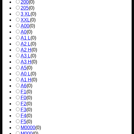
200
(
0
)
205
(
0
)
3 XL
(
0
)
XXL
(
0
)
A00
(
0
)
A0
(
0
)
A1 L
(
0
)
A2 L
(
0
)
A2 H
(
0
)
A3 L
(
0
)
A3 H
(
0
)
A5
(
0
)
A0 L
(
0
)
A1 H
(
0
)
A6
(
0
)
F1
(
0
)
F0
(
0
)
F2
(
0
)
F3
(
0
)
F4
(
0
)
F5
(
0
)
M0000
(
0
)
M000
(
0
)