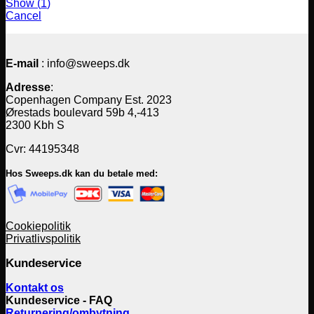
Show
(
1
)
Cancel
E-mail
: info@sweeps.dk
Adresse
:
Copenhagen Company Est. 2023
Ørestads boulevard 59b 4,-413
2300 Kbh S
Cvr: 44195348
Hos Sweeps.dk kan du betale med:
Cookiepolitik
Privatlivspolitik
Kundeservice
Kontakt os
Kundeservice - FAQ
Returnering/ombytning