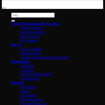
Søg
efter:
Gi’er til Brasiliansk Jiu Jitsu
Gier til mænd
Gi’er til kvinder
Gier til børn
BJJ bælter
No-gi
No Gi Shorts
Rashguards
Spats og kompressionsshorts
Streetwear
Hoodies
T-Shirts
SPORTSBUKSER
Sweatshirts
Brands
Aesthetic
Kingz
Scramble
Fuji Kimonos
Choke Republic