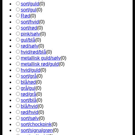
sort/guld
(
0
)
sort/gul
(
0
)
Rød
(
0
)
sort/hvid
(
0
)
sort/rød
(
0
)
pink/sølv
(
0
)
gul/blå
(
0
)
rød/sølv
(
0
)
hvid/rød/blå
(
0
)
metallisk guld/sølv
(
0
)
metallisk rød/guld
(
0
)
hvid/guld
(
0
)
sort/grå
(
0
)
blå/rød
(
0
)
grå/gul
(
0
)
rød/grå
(
0
)
sort/blå
(
0
)
blå/hvid
(
0
)
rød/hvid
(
0
)
sort/sølv
(
0
)
sort/chockpink
(
0
)
sort/signalgrøn
(
0
)