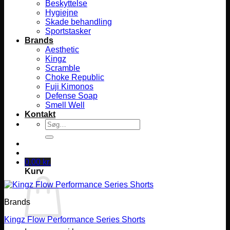
Beskyttelse
Hygiejne
Skade behandling
Sportstasker
Brands
Aesthetic
Kingz
Scramble
Choke Republic
Fuji Kimonos
Defense Soap
Smell Well
Kontakt
Søg
efter:
0,00
kr.
Kurv
Brands
Kingz Flow Performance Series Shorts