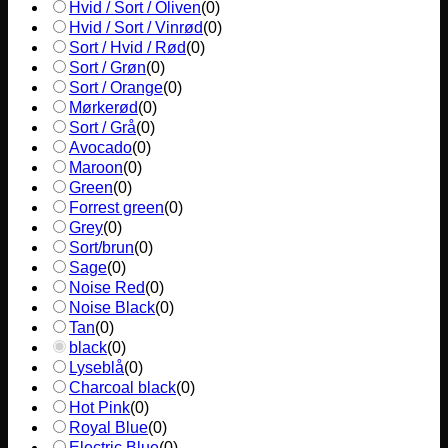
Hvid / Sort / Oliven
(
0
)
Hvid / Sort / Vinrød
(
0
)
Sort / Hvid / Rød
(
0
)
Sort / Grøn
(
0
)
Sort / Orange
(
0
)
Mørkerød
(
0
)
Sort / Grå
(
0
)
Avocado
(
0
)
Maroon
(
0
)
Green
(
0
)
Forrest green
(
0
)
Grey
(
0
)
Sort/brun
(
0
)
Sage
(
0
)
Noise Red
(
0
)
Noise Black
(
0
)
Tan
(
0
)
black
(
0
)
Lyseblå
(
0
)
Charcoal black
(
0
)
Hot Pink
(
0
)
Royal Blue
(
0
)
Electric Blue
(
0
)