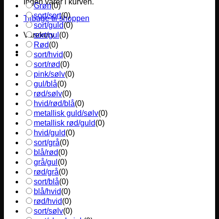
Ingen varer i kurven.
Grøn
(
0
)
sort/sort
(
0
)
Tilbage til shoppen
sort/guld
(
0
)
sort/gul
(
0
)
Varekurv
Rød
(
0
)
sort/hvid
(
0
)
sort/rød
(
0
)
pink/sølv
(
0
)
gul/blå
(
0
)
rød/sølv
(
0
)
hvid/rød/blå
(
0
)
metallisk guld/sølv
(
0
)
metallisk rød/guld
(
0
)
hvid/guld
(
0
)
sort/grå
(
0
)
blå/rød
(
0
)
grå/gul
(
0
)
rød/grå
(
0
)
sort/blå
(
0
)
blå/hvid
(
0
)
rød/hvid
(
0
)
sort/sølv
(
0
)