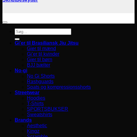
Søg
efter:
Gi’er til Brasiliansk Jiu Jitsu
Gier til mænd
Gi’er til kvinder
Gier til børn
BJJ bælter
No-gi
No Gi Shorts
Rashguards
Spats og kompressionsshorts
Streetwear
Hoodies
T-Shirts
SPORTSBUKSER
Sweatshirts
Brands
Aesthetic
Kingz
Scramble