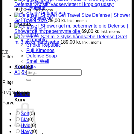
Beskyttelse
Defense | 40 stk. vådservietter til krop og udstyr
Hygiejne
99,00
kr.
Inkl. moms
Skade behandling
Defense | Shower
Sportstasker
Gel Travel Size
39,00
kr.
Inkl. moms
Brands
Defense |
Aesthetic
Shower gel m. pebermynte olie
69,00
kr.
Inkl. moms
Kingz
Defense | Sæt
Scramble
m. 3 styks håndsæbe
189,00
kr.
Inkl. moms
Choke Republic
Fuji Kimonos
Defense Soap
Filter
Smell Well
Kontakt
Reset all
×
Søg
A1,5
×
efter:
Filter
0
vare found
0,00
kr.
Kurv
Farve
Sort
(
0
)
Blå
(
0
)
Hvid
(
0
)
Navy
(
0
)