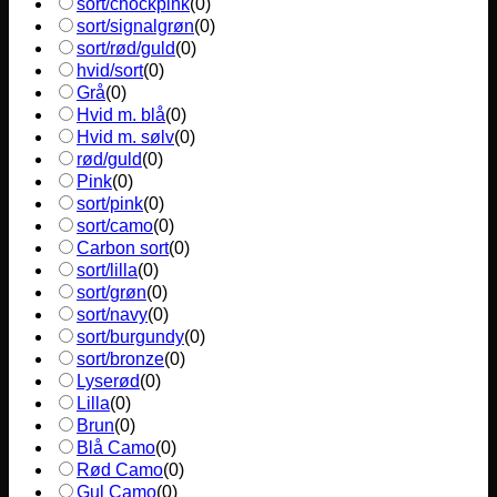
sort/chockpink
(
0
)
sort/signalgrøn
(
0
)
sort/rød/guld
(
0
)
hvid/sort
(
0
)
Grå
(
0
)
Hvid m. blå
(
0
)
Hvid m. sølv
(
0
)
rød/guld
(
0
)
Pink
(
0
)
sort/pink
(
0
)
sort/camo
(
0
)
Carbon sort
(
0
)
sort/lilla
(
0
)
sort/grøn
(
0
)
sort/navy
(
0
)
sort/burgundy
(
0
)
sort/bronze
(
0
)
Lyserød
(
0
)
Lilla
(
0
)
Brun
(
0
)
Blå Camo
(
0
)
Rød Camo
(
0
)
Gul Camo
(
0
)