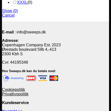
XXXL
(
0
)
Show
(
0
)
Cancel
E-mail
: info@sweeps.dk
Adresse
:
Copenhagen Company Est. 2023
Ørestads boulevard 59b 4,-413
2300 Kbh S
Cvr: 44195348
Hos Sweeps.dk kan du betale med:
Cookiepolitik
Privatlivspolitik
Kundeservice