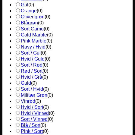
Gul
(
0
)
Orange
(
0
)
Olivengrøn
(
0
)
Blågrøn
(
0
)
Sort Camo
(
0
)
Gold Marble
(
0
)
Pink Marble
(
0
)
Navy / Hvid
(
0
)
Sort / Gul
(
0
)
Hvid / Guld
(
0
)
Sort / Rød
(
0
)
Rød / Sort
(
0
)
Hvid / Grå
(
0
)
Guld
(
0
)
Sort / Hvid
(
0
)
Militær Grøn
(
0
)
Vinrød
(
0
)
Hvid / Sort
(
0
)
Hvid / Vinrød
(
0
)
Sort / Vinrød
(
0
)
Blå / Sort
(
0
)
Pink / Sort
(
0
)