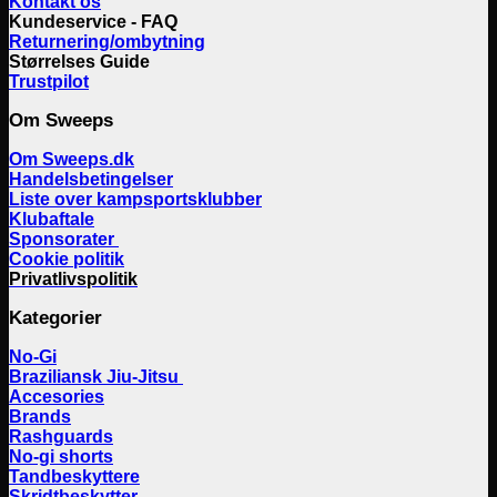
Kontakt os
Kundeservice - FAQ
Returnering/ombytning
Størrelses Guide
Trustpilot
Om Sweeps
Om Sweeps.dk
Handelsbetingelser
Liste over kampsportsklubber
Klubaftale
Sponsorater
Cookie politik
Privatlivspolitik
Kategorier
No-Gi
Braziliansk Jiu-Jitsu
Accesories
Brands
Rashguards
No-gi shorts
Tandbeskyttere
Skridtbeskytter