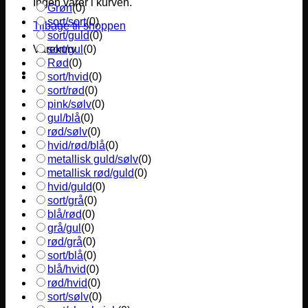
Ingen varer i kurven.
Grøn
(
0
)
sort/sort
(
0
)
Tilbage til shoppen
sort/guld
(
0
)
sort/gul
(
0
)
Varekurv
Rød
(
0
)
sort/hvid
(
0
)
sort/rød
(
0
)
pink/sølv
(
0
)
gul/blå
(
0
)
rød/sølv
(
0
)
hvid/rød/blå
(
0
)
metallisk guld/sølv
(
0
)
metallisk rød/guld
(
0
)
hvid/guld
(
0
)
sort/grå
(
0
)
blå/rød
(
0
)
grå/gul
(
0
)
rød/grå
(
0
)
sort/blå
(
0
)
blå/hvid
(
0
)
rød/hvid
(
0
)
sort/sølv
(
0
)