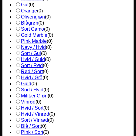
Gul
(
0
)
Orange
(
0
)
Olivengrøn
(
0
)
Blågrøn
(
0
)
Sort Camo
(
0
)
Gold Marble
(
0
)
Pink Marble
(
0
)
Navy / Hvid
(
0
)
Sort / Gul
(
0
)
Hvid / Guld
(
0
)
Sort / Rød
(
0
)
Rød / Sort
(
0
)
Hvid / Grå
(
0
)
Guld
(
0
)
Sort / Hvid
(
0
)
Militær Grøn
(
0
)
Vinrød
(
0
)
Hvid / Sort
(
0
)
Hvid / Vinrød
(
0
)
Sort / Vinrød
(
0
)
Blå / Sort
(
0
)
Pink / Sort
(
0
)