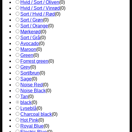
Hvid / Sort / Oliven
(
0
)
Hvid / Sort / Vinrød
(
0
)
Sort / Hvid / Rød
(
0
)
Sort / Grøn
(
0
)
Sort / Orange
(
0
)
Mørkerød
(
0
)
Sort / Grå
(
0
)
Avocado
(
0
)
Maroon
(
0
)
Green
(
0
)
Forrest green
(
0
)
Grey
(
0
)
Sort/brun
(
0
)
Sage
(
0
)
Noise Red
(
0
)
Noise Black
(
0
)
Tan
(
0
)
black
(
0
)
Lyseblå
(
0
)
Charcoal black
(
0
)
Hot Pink
(
0
)
Royal Blue
(
0
)
Electric Blue
(
0
)