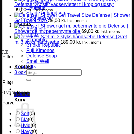
Beskyttelse
Defense | 40 stk. vådservietter til krop og udstyr
Hygiejne
99,00
kr.
Inkl. moms
Skade behandling
Defense | Shower
Sportstasker
Gel Travel Size
39,00
kr.
Inkl. moms
Brands
Defense |
Aesthetic
Shower gel m. pebermynte olie
69,00
kr.
Inkl. moms
Kingz
Defense | Sæt
Scramble
m. 3 styks håndsæbe
189,00
kr.
Inkl. moms
Choke Republic
Fuji Kimonos
Defense Soap
Filter
Smell Well
Kontakt
Reset all
×
Søg
8 oz
×
efter:
Filter
0
vare found
0,00
kr.
Kurv
Farve
Sort
(
0
)
Blå
(
0
)
Hvid
(
0
)
Navy
(
0
)