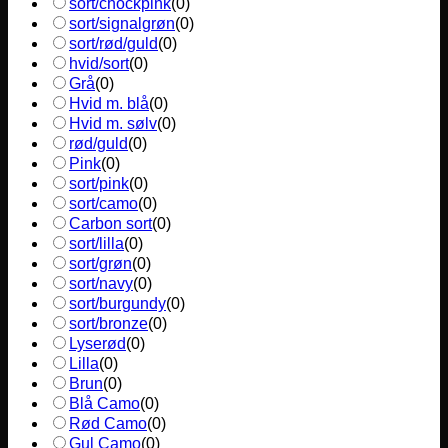
sort/chockpink
(
0
)
sort/signalgrøn
(
0
)
sort/rød/guld
(
0
)
hvid/sort
(
0
)
Grå
(
0
)
Hvid m. blå
(
0
)
Hvid m. sølv
(
0
)
rød/guld
(
0
)
Pink
(
0
)
sort/pink
(
0
)
sort/camo
(
0
)
Carbon sort
(
0
)
sort/lilla
(
0
)
sort/grøn
(
0
)
sort/navy
(
0
)
sort/burgundy
(
0
)
sort/bronze
(
0
)
Lyserød
(
0
)
Lilla
(
0
)
Brun
(
0
)
Blå Camo
(
0
)
Rød Camo
(
0
)
Gul Camo
(
0
)