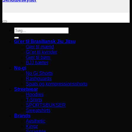
Søg
efter:
Gi’er til Brasiliansk Jiu Jitsu
Gier til mænd
Gi’er til kvinder
Gier til børn
BJJ bælter
No-gi
No Gi Shorts
Rashguards
Spats og kompressionsshorts
Streetwear
Hoodies
T-Shirts
SPORTSBUKSER
Sweatshirts
Brands
Aesthetic
Kingz
Scramble