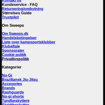
Kontakt os
Kundeservice - FAQ
Returnering/ombytning
Størrelses Guide
Trustpilot
Om Sweeps
Om Sweeps.dk
Handelsbetingelser
Liste over kampsportsklubber
Klubaftale
Sponsorater
Cookie politik
Privatlivspolitik
Kategorier
No-Gi
Braziliansk Jiu-Jitsu
Accesories
Brands
Rashguards
No-gi shorts
Tandbeskyttere
Skridtbeskytter