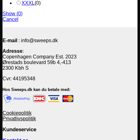
XXXL
(
0
)
Show
(
0
)
Cancel
E-mail
: info@sweeps.dk
Adresse
:
Copenhagen Company Est. 2023
Ørestads boulevard 59b 4,-413
2300 Kbh S
Cvr: 44195348
Hos Sweeps.dk kan du betale med:
Cookiepolitik
Privatlivspolitik
Kundeservice