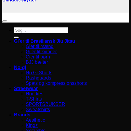
Søg
efter:
Gi’er til Brasiliansk Jiu Jitsu
Gier til mænd
Gi’er til kvinder
Gier til børn
BJJ bælter
No-gi
No Gi Shorts
Rashguards
Spats og kompressionsshorts
Streetwear
Hoodies
T-Shirts
SPORTSBUKSER
Sweatshirts
Brands
Aesthetic
Kingz
Scramble