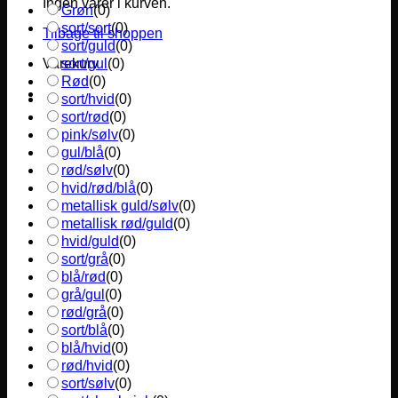
Ingen varer i kurven.
Grøn
(
0
)
sort/sort
(
0
)
Tilbage til shoppen
sort/guld
(
0
)
sort/gul
(
0
)
Varekurv
Rød
(
0
)
sort/hvid
(
0
)
sort/rød
(
0
)
pink/sølv
(
0
)
gul/blå
(
0
)
rød/sølv
(
0
)
hvid/rød/blå
(
0
)
metallisk guld/sølv
(
0
)
metallisk rød/guld
(
0
)
hvid/guld
(
0
)
sort/grå
(
0
)
blå/rød
(
0
)
grå/gul
(
0
)
rød/grå
(
0
)
sort/blå
(
0
)
blå/hvid
(
0
)
rød/hvid
(
0
)
sort/sølv
(
0
)