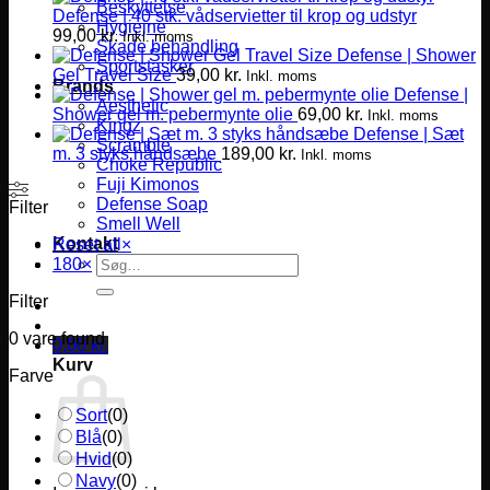
Beskyttelse
Defense | 40 stk. vådservietter til krop og udstyr
Hygiejne
99,00
kr.
Inkl. moms
Skade behandling
Defense | Shower
Sportstasker
Gel Travel Size
39,00
kr.
Inkl. moms
Brands
Defense |
Aesthetic
Shower gel m. pebermynte olie
69,00
kr.
Inkl. moms
Kingz
Defense | Sæt
Scramble
m. 3 styks håndsæbe
189,00
kr.
Inkl. moms
Choke Republic
Fuji Kimonos
Defense Soap
Filter
Smell Well
Kontakt
Reset all
×
Søg
180
×
efter:
Filter
0
vare found
0,00
kr.
Kurv
Farve
Sort
(
0
)
Blå
(
0
)
Hvid
(
0
)
Navy
(
0
)