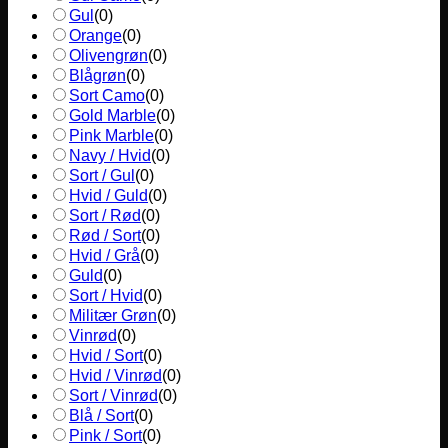
Gul
(
0
)
Orange
(
0
)
Olivengrøn
(
0
)
Blågrøn
(
0
)
Sort Camo
(
0
)
Gold Marble
(
0
)
Pink Marble
(
0
)
Navy / Hvid
(
0
)
Sort / Gul
(
0
)
Hvid / Guld
(
0
)
Sort / Rød
(
0
)
Rød / Sort
(
0
)
Hvid / Grå
(
0
)
Guld
(
0
)
Sort / Hvid
(
0
)
Militær Grøn
(
0
)
Vinrød
(
0
)
Hvid / Sort
(
0
)
Hvid / Vinrød
(
0
)
Sort / Vinrød
(
0
)
Blå / Sort
(
0
)
Pink / Sort
(
0
)