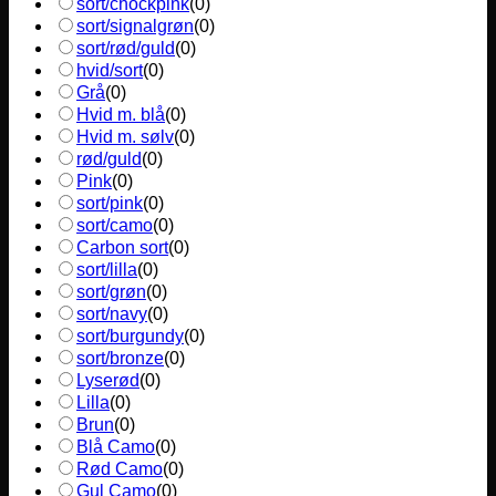
sort/chockpink
(
0
)
sort/signalgrøn
(
0
)
sort/rød/guld
(
0
)
hvid/sort
(
0
)
Grå
(
0
)
Hvid m. blå
(
0
)
Hvid m. sølv
(
0
)
rød/guld
(
0
)
Pink
(
0
)
sort/pink
(
0
)
sort/camo
(
0
)
Carbon sort
(
0
)
sort/lilla
(
0
)
sort/grøn
(
0
)
sort/navy
(
0
)
sort/burgundy
(
0
)
sort/bronze
(
0
)
Lyserød
(
0
)
Lilla
(
0
)
Brun
(
0
)
Blå Camo
(
0
)
Rød Camo
(
0
)
Gul Camo
(
0
)