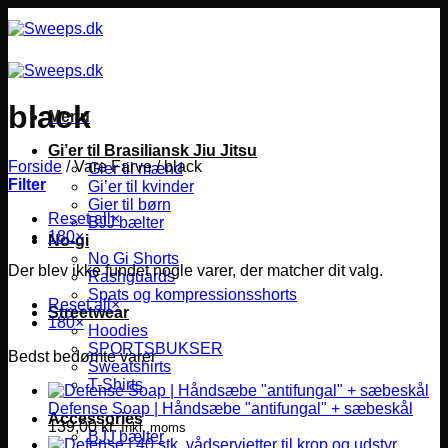
Fortsæt
til
indhold
black
Menu
Gi’er til Brasiliansk Jiu Jitsu
Forside
/
Vare Farve
/
black
Gier til mænd
Filter
Gi’er til kvinder
Gier til børn
Reset all
×
BJJ bælter
180
×
No-gi
No Gi Shorts
Der blev ikke fundet nogle varer, der matcher dit valg.
Rashguards
Spats og kompressionsshorts
Reset all
×
Streetwear
180
×
Hoodies
SPORTSBUKSER
Bedst bedømte varer
Sweatshirts
T-Shirts
Defense Soap | Håndsæbe "antifungal" + sæbeskål
Accessories
139,00
kr.
Inkl. moms
BJJ bælter