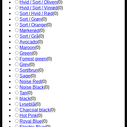
Hvid / Sort / Oliven
(
0
)
Hvid / Sort / Vinrød
(
0
)
Sort / Hvid / Rød
(
0
)
Sort / Grøn
(
0
)
Sort / Orange
(
0
)
Mørkerød
(
0
)
Sort / Grå
(
0
)
Avocado
(
0
)
Maroon
(
0
)
Green
(
0
)
Forrest green
(
0
)
Grey
(
0
)
Sort/brun
(
0
)
Sage
(
0
)
Noise Red
(
0
)
Noise Black
(
0
)
Tan
(
0
)
black
(
0
)
Lyseblå
(
0
)
Charcoal black
(
0
)
Hot Pink
(
0
)
Royal Blue
(
0
)
Electric Blue
(
0
)