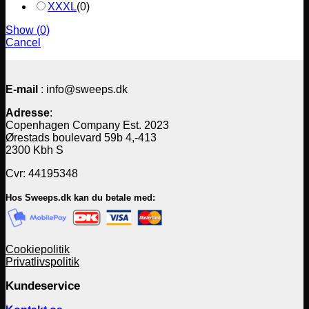
XXXL
(
0
)
Show
(
0
)
Cancel
E-mail
: info@sweeps.dk
Adresse
:
Copenhagen Company Est. 2023
Ørestads boulevard 59b 4,-413
2300 Kbh S
Cvr: 44195348
Hos Sweeps.dk kan du betale med:
Cookiepolitik
Privatlivspolitik
Kundeservice