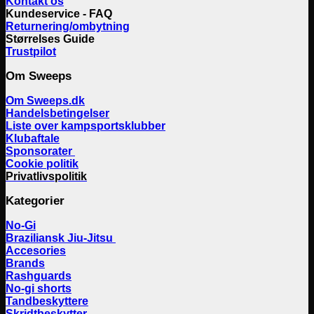
Kontakt os
Kundeservice - FAQ
Returnering/ombytning
Størrelses Guide
Trustpilot
Om Sweeps
Om Sweeps.dk
Handelsbetingelser
Liste over kampsportsklubber
Klubaftale
Sponsorater
Cookie politik
Privatlivspolitik
Kategorier
No-Gi
Braziliansk Jiu-Jitsu
Accesories
Brands
Rashguards
No-gi shorts
Tandbeskyttere
Skridtbeskytter